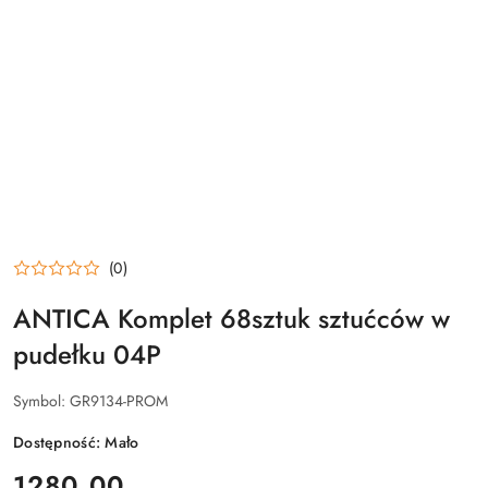
(0)
ANTICA Komplet 68sztuk sztućców w
pudełku 04P
Symbol:
GR9134-PROM
Dostępność:
Mało
cena:
1280.00