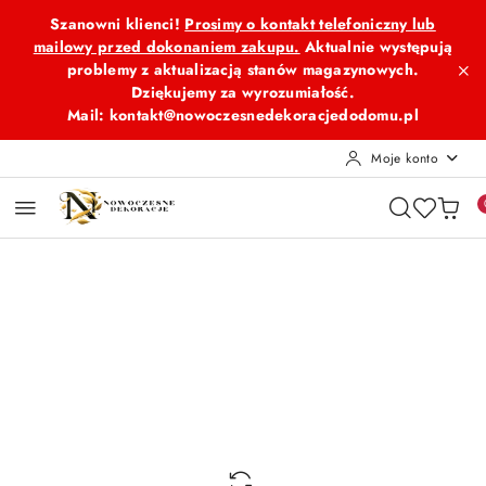
Przejdź do treści głównej
Przejdź do wyszukiwarki
Przejdź do moje konto
Przejdź do menu głównego
Przejdź do opisu produktu
Przejdź do stopki
Szanowni klienci!
Prosimy o kontakt telefoniczny lub
mailowy przed dokonaniem zakupu.
Aktualnie występują
problemy z aktualizacją stanów magazynowych.
Dziękujemy za wyrozumiałość.
Mail: kontakt@nowoczesnedekoracjedodomu.pl
Moje konto