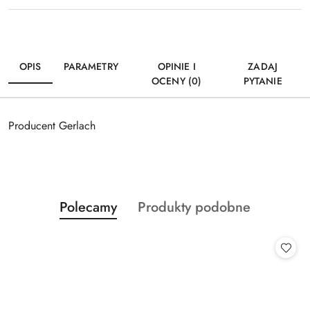
OPIS
PARAMETRY
OPINIE I
ZADAJ
OCENY (0)
PYTANIE
Producent Gerlach
Produkty
Produkty
Polecamy
Produkty podobne
Pomiń karuzelę produktów
o
o
statusie:
statusie: