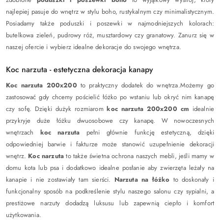
najlepiej pasuje do wnętrz w stylu boho, rustykalnym czy minimalistycznym.
Posiadamy także poduszki i poszewki w najmodniejszych kolorach:
butelkowa zieleń, pudrowy róż, musztardowy czy granatowy. Zanurz się w
naszej ofercie i wybierz idealne dekoracje do swojego wnętrza.
Koc narzuta - estetyczna dekoracja kanapy
Koc narzuta 200x200
to praktyczny dodatek do wnętrza.Możemy go
zastosować gdy chcemy pościelić łóżko po wstaniu lub okryć nim kanapę
czy sofę. Dzięki dużyk rozmiarom
koc narzuta 200x200 cm
idealnie
przykryje duże łóżku dwuosobowe czy kanapę. W nowoczesnych
wnętrzach
koc narzuta
pełni głównie funkcję estetyczną, dzięki
odpowiedniej barwie i fakturze może stanowić uzupełnienie dekoracji
wnętrz.
Koc narzuta
to także świetna ochrona naszych mebli, jeśli mamy w
domu kota lub psa i dodatkowo idealne posłanie aby zwierzęta leżały na
kanapie i nie zostawiały tam sierści.
Narzuta na łóżko
to doskonały i
funkcjonalny sposób na podkreślenie stylu naszego salonu czy sypialni, a
prestiżowe narzuty dodadzą luksusu lub zapewnią ciepło i komfort
użytkowania.