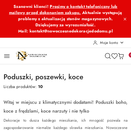
Przejdź do treści głównej
Przejdź do wyszukiwarki
Przejdź do moje konto
Przejdź do menu głównego
Przejdź do stopki
Szanowni klienci!
Prosimy o kontakt telefoniczny lub
mailowy przed dokonaniem zakupu.
Aktualnie występują
problemy z aktualizacją stanów magazynowych.
Dziękujemy za wyrozumiałość.
Mail: kontakt@nowoczesnedekoracjedodomu.pl
Moje konto
Poduszki, poszewki, koce
Liczba produktów:
10
Witaj w miejscu z klimatycznymi dodatami! Poduszki boho,
koce z frędzlami, koce narzuty i nie tylko
Dekoracje to dusza każdego mieszkania, ich mnogość pozwala na
zagospodarowanie niemalże każdego skrawka mieszkania. Nowoczesne