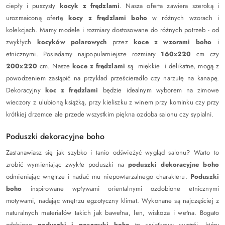
ciepły i puszysty
kocyk z frędzlami
. Nasza oferta zawiera szeroką i
urozmaiconą ofertę
kocy z frędzlami boho
w różnych wzorach i
kolekcjach. Mamy modele i rozmiary dostosowane do różnych potrzeb - od
zwykłych
kocyków polarowych
przez
koce z wzorami boho
i
etnicznymi. Posiadamy najpopularniejsze rozmiary
160x220
cm czy
200x220
cm. Nasze
koce z frędzlami
są miękkie i delikatne, mogą z
powodzeniem zastąpić na przykład prześcieradło czy narzutę na kanapę.
Dekoracyjny
koc z frędzlami
będzie idealnym wyborem na zimowe
wieczory z ulubioną książką, przy kieliszku z winem przy kominku czy przy
krótkiej drzemce ale przede wszystkim piękna ozdoba salonu czy sypialni.
Poduszki dekoracyjne boho
Zastanawiasz się jak szybko i tanio odświeżyć wygląd salonu? Warto to
zrobić wymieniając zwykłe poduszki na
poduszki dekoracyjne boho
odmieniając wnętrze i nadać mu niepowtarzalnego charakteru.
Poduszki
boho
inspirowane wpływami orientalnymi ozdobione etnicznymi
motywami, nadając wnętrzu egzotyczny klimat. Wykonane są najczęściej z
naturalnych materiałów takich jak bawełna, len, wiskoza i wełna. Bogato
zdobione
poduszki i poszewki boho
to wyjątkowy wystrój, który