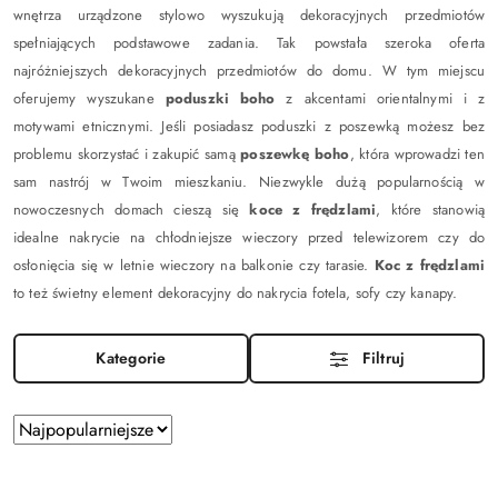
wnętrza urządzone stylowo wyszukują dekoracyjnych przedmiotów
spełniających podstawowe zadania. Tak powstała szeroka oferta
najróżniejszych dekoracyjnych przedmiotów do domu. W tym miejscu
oferujemy wyszukane
poduszki boho
z akcentami orientalnymi i z
motywami etnicznymi. Jeśli posiadasz poduszki z poszewką możesz bez
problemu skorzystać i zakupić samą
poszewkę boho
, która wprowadzi ten
sam nastrój w Twoim mieszkaniu. Niezwykle dużą popularnością w
nowoczesnych domach cieszą się
koce z frędzlami
, które stanowią
idealne nakrycie na chłodniejsze wieczory przed telewizorem czy do
osłonięcia się w letnie wieczory na balkonie czy tarasie.
Koc z frędzlami
to też świetny element dekoracyjny do nakrycia fotela, sofy czy kanapy.
Kategorie
Filtruj
Zastosowano
Sortuj
według
sortowanie:
Najpopularniejsze.