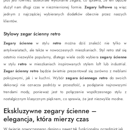
plus jest również doskonałe wykonanie zegara, co sprawia, że ten będzie
służył nam długi czas w niezmienionej formie.
Zegary loftowe
są więc
jednym z najczęściej wybieranych dodatków obecnie przez naszych
klientów.
Stylowy zegar ścienny retro
Zegary ścienne
w stylu
retro
można dziś znaleźć nie tylko w
antykwariatach, ale także w nowoczesnych mieszkaniach. Styl retro stał się
ostatnio niezwykle popularny, dlatego wiele osób wybiera
zegary ścienne
w stylu
retro
w mieszkaniach inspirowanych stylem loft lub industrial.
Zegar ścienny retro
będzie świetnie prezentował się zarówno z meblami
pokojowymi, jak i w kuchni. Wybór
zegara ściennego retro
do swoich
dekoracji nie oznacza podróży w przeszłość, a podążanie najnowszymi
trendami mody, ponieważ jest to połączenie współczesnego stylu z
nostalgicznym klasycznym pięknem, co sprawia, że jest niezwykle modne.
Ekskluzywne zegary ścienne –
elegancja, która mierzy czas
W świecie nowoczesnego designu nawet tak funkcjonalny przedmiot jak