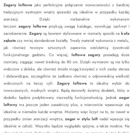
Zegary loftowe
jako perfekcyjne połączenie nowoczesności z bardziej
tradycyjnym wystrojem wnętrz sprawdzi się idealnie w przypadku każdej
aranżacji. Dzięki niebanalnie wykonanym
tarczom
zegary loftowe
przykują uwagę każdego, wywołując zachwyt i
zaciekawienie.
Zegary
są bowiem stylizowane w rozmaity sposób na
koła
zębate
czy mniej standardowe kształty. Trwały materiał wykonania z metalu,
jak również tworzyw sztucznych zapewnia wieloletnią żywotność
funkcjonalnego gadżetu. Co więcej,
loftowe zegary
posiadają duże
rozmiary, sięgając nawet średnicą do 80 cm. Dzięki wymiarom są nie tylko
widoczne z daleka, ale również śmiało mogą korzystać z nich osoby starsze
i słabowidzące, szczególnie że zadbano również o odpowiednią wielkość
widocznych na tarczy cyfr.
Zegary loftowe
to idealny wybór do
nowoczesnych, modnych wnętrz. Będą stanowiły świetny dodatek, który w
dodatku będzie podyktowany niezwykłą funkcjonalnością. Jednak
zegar
loftowy
ma jeszcze jeden zasadniczy plus, a mianowicie wpasowuje się
idealnie w niemalże każde wnętrze. Możemy więc liczyć na to, że nawet w
przypadku zmian aranżacji wnętrza,
zegar w stylu loft
nadal wpasuje się
idealnie w całość. Wszystko będzie wyglądało spójnie, a także modnie. Na