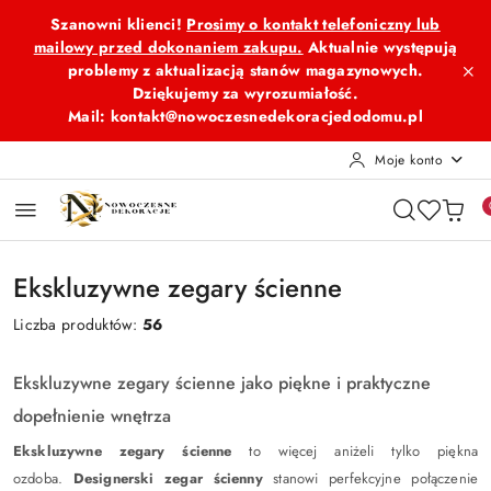
Przejdź do treści głównej
Przejdź do wyszukiwarki
Przejdź do moje konto
Przejdź do menu głównego
Przejdź do stopki
Szanowni klienci!
Prosimy o kontakt telefoniczny lub
mailowy przed dokonaniem zakupu.
Aktualnie występują
problemy z aktualizacją stanów magazynowych.
Dziękujemy za wyrozumiałość.
Mail: kontakt@nowoczesnedekoracjedodomu.pl
Moje konto
Ekskluzywne zegary ścienne
Liczba produktów:
56
Ekskluzywne zegary ścienne jako piękne i praktyczne
dopełnienie wnętrza
Ekskluzywne zegary ścienne
to więcej aniżeli tylko piękna
ozdoba.
Designerski zegar ścienny
stanowi perfekcyjne połączenie