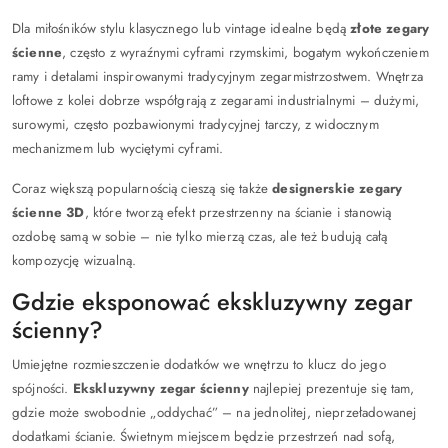
Dla miłośników stylu klasycznego lub vintage idealne będą
złote zegary
ścienne
, często z wyraźnymi cyframi rzymskimi, bogatym wykończeniem
ramy i detalami inspirowanymi tradycyjnym zegarmistrzostwem. Wnętrza
loftowe z kolei dobrze współgrają z zegarami industrialnymi – dużymi,
surowymi, często pozbawionymi tradycyjnej tarczy, z widocznym
mechanizmem lub wyciętymi cyframi.
Coraz większą popularnością cieszą się także
designerskie zegary
ścienne 3D
, które tworzą efekt przestrzenny na ścianie i stanowią
ozdobę samą w sobie – nie tylko mierzą czas, ale też budują całą
kompozycję wizualną.
Gdzie eksponować ekskluzywny zegar
ścienny?
Umiejętne rozmieszczenie dodatków we wnętrzu to klucz do jego
spójności.
Ekskluzywny zegar ścienny
najlepiej prezentuje się tam,
gdzie może swobodnie „oddychać” – na jednolitej, nieprzeładowanej
dodatkami ścianie. Świetnym miejscem będzie przestrzeń nad sofą,