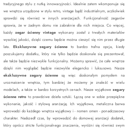
tradycyjnego stylu z nutką innowacyjności. Idealnie zatem wkomponuje się
we wnętrza urządzone w stylu retro, vintage bądź industrialnym, aczkolwiek
sprawdzi się również w innych aranżacjach. Funkcjonalność zegarów
sprawia, że w żadnym domu nie zabraknie dla nich miejsca. Co więcej,
każdy
zegar ścienny vintage
wykonany został z trwałych materiałów
wysokiej jakości, dzięki czemu będzie można cieszyć się nim przez długie
lata.
Ekskluzywne zegary ścienne
to bardzo trafna opcja, kiedy
poszukujemy dodatku, który nie tylko będzie doskonale się prezentował,
ale także będzie niezwykle funkcjonalny. Możemy sprawić, że całe wnętrze
dzięki nim wyglądać będzie niezwykle elegancko i luksusowo.
Nasze
ekskluzywne zegary ścienne
są więc doskonałym pomysłem na
urozmaicenie wnętrza, tym bardziej że możemy je znaleźć w wielu
modelach, a także w bardzo korzystnych cenach. Nasze wyjątkowe
zegary
ścienne retro
to prawdziwe dzieła sztuki. Łączą one w sobie przepiękne
wykonanie, jakość i stylową aranżację. Ich wyjątkowa, metaliczna barwa
wprowadzi do każdego wnętrza wyjątkowy i - nomen omen - ponadczasowy
charakter. Nadszedł czas, by wprowadzić do domowej aranżacji dodatek,
który oprócz stricte funkcjonalnego znaczenia, wyróżni się również swym