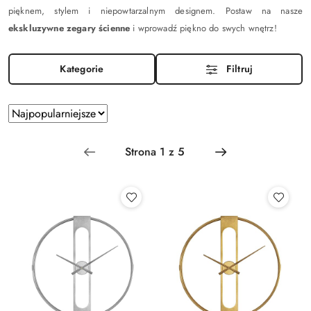
pięknem, stylem i niepowtarzalnym designem. Postaw na nasze
ekskluzywne zegary ścienne
i wprowadź piękno do swych wnętrz!
Kategorie
Filtruj
Zastosowano
Sortuj
według
sortowanie:
Najpopularniejsze.