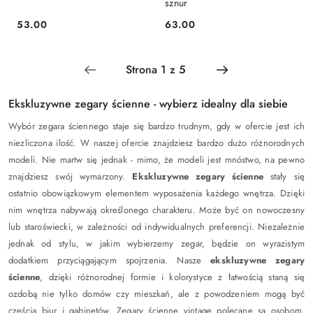
sznur
53.00
63.00
Cena:
Cena:
Ekskluzywne zegary ścienne - wybierz idealny dla siebie
Wybór zegara ściennego staje się bardzo trudnym, gdy w ofercie jest ich
niezliczona ilość. W naszej ofercie znajdziesz bardzo dużo różnorodnych
modeli. Nie martw się jednak - mimo, że modeli jest mnóstwo, na pewno
znajdziesz swój wymarzony.
Ekskluzywne zegary ścienne
stały się
ostatnio obowiązkowym elementem wyposażenia każdego wnętrza. Dzięki
nim wnętrza nabywają określonego charakteru. Może być on nowoczesny
lub staroświecki, w zależności od indywidualnych preferencji. Niezależnie
jednak od stylu, w jakim wybierzemy zegar, będzie on wyrazistym
dodatkiem przyciągającym spojrzenia. Nasze
ekskluzywne zegary
ścienne
, dzięki różnorodnej formie i kolorystyce z łatwością staną się
ozdobą nie tylko domów czy mieszkań, ale z powodzeniem mogą być
częścią biur i gabinetów. Zegary ścienne vintage polecane są osobom,