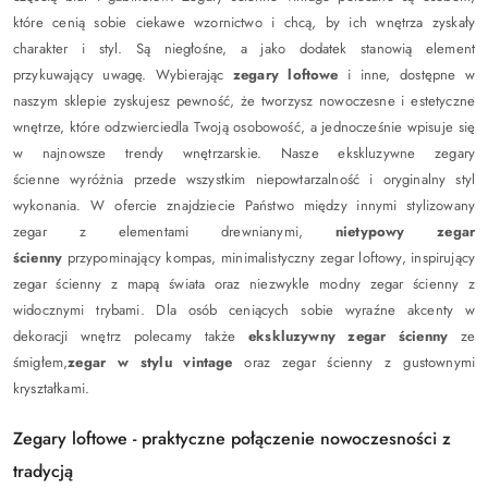
które cenią sobie ciekawe wzornictwo i chcą, by ich wnętrza zyskały
charakter i styl. Są niegłośne, a jako dodatek stanowią element
przykuwający uwagę. Wybierając
zegary loftowe
i inne, dostępne w
naszym sklepie zyskujesz pewność, że tworzysz nowoczesne i estetyczne
wnętrze, które odzwierciedla Twoją osobowość, a jednocześnie wpisuje się
w najnowsze trendy wnętrzarskie. Nasze ekskluzywne zegary
ścienne wyróżnia przede wszystkim niepowtarzalność i oryginalny styl
wykonania. W ofercie znajdziecie Państwo między innymi stylizowany
zegar z elementami drewnianymi,
nietypowy zegar
ścienny
przypominający kompas, minimalistyczny zegar loftowy, inspirujący
zegar ścienny z mapą świata oraz niezwykle modny zegar ścienny z
widocznymi trybami. Dla osób ceniących sobie wyraźne akcenty w
dekoracji wnętrz polecamy także
ekskluzywny zegar ścienny
ze
śmigłem,
zegar w stylu vintage
oraz zegar ścienny z gustownymi
kryształkami.
Zegary loftowe - praktyczne połączenie nowoczesności z
tradycją