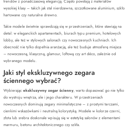
trendów z ponadczasową elegancją. Często powstają z materiałów
wysokiej klasy – takich jak stal nierdzewna, szczotkowane aluminium, szkło
hartowane czy naturalne drewno.
Takie modele świetnie sprawdzają się w przestrzeniach, które stawiają na
detal: w eleganckich apartamentach, biurach typu premium, hotelowych
lobby, ale też w stylowych salonach czy nowoczesnych kuchniach. Ich
obecność nie tylko dopełnia aranżację, ale też buduje atmosferę miejsca
– nowoczesną, klasyczną, glamour, loftową czy art déco, zależnie od
wybranego modelu.
Jaki styl ekskluzywnego zegara
ściennego wybrać?
Wybierając
ekskluzywny zegar ścienny
, warto dopasować go nie tylko
do wystroju wnętrza, ale i jego charakteru. W przestrzeniach
nowoczesnych dominują zegary minimalistyczne – z prostymi tarczami,
cienkimi wskazówkami i neutralną kolorystyką. Modele w kolorze czerni,
złota lub srebra doskonale wpisują się w estetykę salonów z elementami
marmuru, betonu architektonicznego czy szkła.