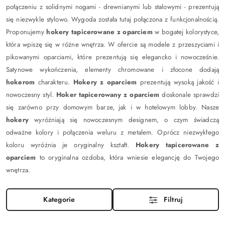
połączeniu z solidnymi nogami - drewnianymi lub stalowymi - prezentują
się niezwykle stylowo. Wygoda została tutaj połączona z funkcjonalnością.
Proponujemy
hokery tapicerowane z oparciem
w bogatej kolorystyce,
która wpiszę się w różne wnętrza. W ofercie są modele z przeszyciami i
pikowanymi oparciami, które prezentują się elegancko i nowocześnie.
Satynowe wykończenia, elementy chromowane i złocone dodają
hokerom
charakteru.
Hokery z oparciem
prezentują wysoką jakość i
nowoczesny styl.
Hoker tapicerowany z oparciem
doskonale sprawdzi
się zarówno przy domowym barze, jak i w hotelowym lobby.
Nasze
hokery
wyróżniają się nowoczesnym designem, o czym świadczą
odważne kolory i połączenia weluru z metalem. Oprócz niezwykłego
koloru wyróżnia je oryginalny kształt.
Hokery tapicerowane z
oparciem
to oryginalna ozdoba, która wniesie elegancję do Twojego
wnętrza.
Kategorie
Filtruj