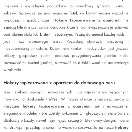
miękkimi i wygodnymi poduszkami to prawdziwy synonim luksusu i
zabawy. Sprawdzą się jako wygodny fotel, na którym można wygodnie
wypocząć i spędzić czas.
Hokery tapicerowane z oparciem
nie
zajmują tyle miejsca, co standardowe krzesła, ponieważ można je schować
pod blatem stołu lub blatem naściennym. Pasują do niemal każdej kuchni,
jadalni czy domowego baru. Pozwalają stworzyć luksusową i
niezapomnianą atmosferę. Dzięki nim kontakt międzyludzki jest jeszcze
bliższy, gospodarz kuchni podczas przygotowywania posiłku może
rozmawiać ze swoimi gośćmi, serwować im drinki i wspólnie uczestniczyć
w zabawie.
Hokery tapicerowane z oparciem do domowego baru
Jeżeli szukasz pięknych, nowoczesnych i co najważniejsze wygodnych
hokerów, to doskonale trafiłeś. W naszej ofercie znajdziesz zarówno
klasyczne
hokery tapicerowane z oparciem
, jak i nowoczesne,
eleganckie modele, które zostały wykonane z najlepszych materiałów i z
dbałością o każdy, nawet najmniejszy szczegół. Efektowny design, mocna
konstrukcja i przystępna cena - to wszystko sprawia, że na nasze
hokery