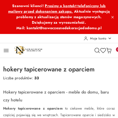
Przejdź do treści głównej
Przejdź do wyszukiwarki
Przejdź do moje konto
Przejdź do menu głównego
Przejdź do stopki
Szanowni klienci!
Prosimy o kontakt telefoniczny lub
mailowy przed dokonaniem zakupu.
Aktualnie występują
problemy z aktualizacją stanów magazynowych.
Dziękujemy za wyrozumiałość.
Mail: kontakt@nowoczesnedekoracjedodomu.pl
Moje konto
hokery tapicerowane z oparciem
Liczba produktów:
33
Hokery tapicerowane z oparciem - meble do domu, baru
czy hotelu
Hokery tapicerowane z oparciem
to ciekawe meble, które coraz
częściej pojawiają się we wnętrzach. Tapicerowane oparcie i siedzisko w