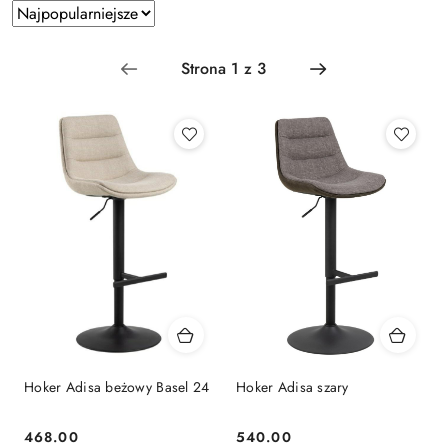
Zastosowano
Sortuj
według
sortowanie:
Najpopularniejsze.
Hoker Adisa beżowy Basel 24
Hoker Adisa szary
468.00
540.00
Cena:
Cena: