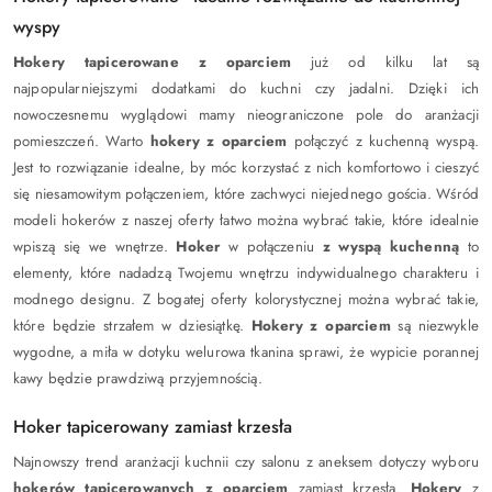
wyspy
Hokery tapicerowane z oparciem
już od kilku lat są
najpopularniejszymi dodatkami do kuchni czy jadalni. Dzięki ich
nowoczesnemu wyglądowi mamy nieograniczone pole do aranżacji
pomieszczeń. Warto
hokery z oparciem
połączyć z kuchenną wyspą.
Jest to rozwiązanie idealne, by móc korzystać z nich komfortowo i cieszyć
się niesamowitym połączeniem, które zachwyci niejednego gościa. Wśród
modeli hokerów z naszej oferty łatwo można wybrać takie, które idealnie
wpiszą się we wnętrze.
Hoker
w połączeniu
z wyspą kuchenną
to
elementy, które nadadzą Twojemu wnętrzu indywidualnego charakteru i
modnego designu. Z bogatej oferty kolorystycznej można wybrać takie,
które będzie strzałem w dziesiątkę.
Hokery z oparciem
są niezwykle
wygodne, a miła w dotyku welurowa tkanina sprawi, że wypicie porannej
kawy będzie prawdziwą przyjemnością.
Hoker tapicerowany zamiast krzesła
Najnowszy trend aranżacji kuchnii czy salonu z aneksem dotyczy wyboru
hokerów tapicerowanych z oparciem
zamiast krzesła.
Hokery
z