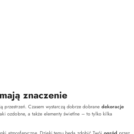
 mają znaczenie
ją przestrzeń. Czasem wystarczą dobrze dobrane
dekoracje
traki ozdobne, a także elementy świetlne – to tylko kilka
runki atmosferyczne. Dzięki temu będą zdobić Twój
ogród
przez