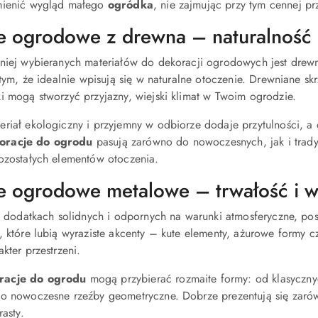
mienić wygląd małego
ogródka
, nie zajmując przy tym cennej prz
e ogrodowe z drewna – naturalność i
tniej wybieranych materiałów do dekoracji ogrodowych jest drew
 tym, że idealnie wpisują się w naturalne otoczenie. Drewniane skr
i mogą stworzyć przyjazny, wiejski klimat w Twoim ogrodzie.
riał ekologiczny i przyjemny w odbiorze dodaje przytulności, 
oracje do ogrodu
pasują zarówno do nowoczesnych, jak i trady
ozostałych elementów otoczenia.
 ogrodowe metalowe – trwałość i wyr
na dodatkach solidnych i odpornych na warunki atmosferyczne, p
, które lubią wyraziste akcenty – kute elementy, ażurowe formy 
kter przestrzeni.
racje do ogrodu
mogą przybierać rozmaite formy: od klasycznyc
o nowoczesne rzeźby geometryczne. Dobrze prezentują się zarówn
rasty.