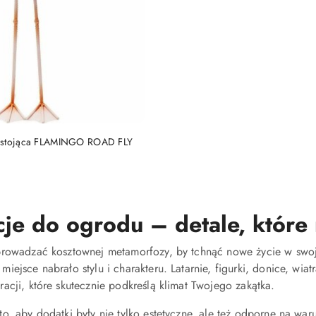
DO KOSZYKA
 stojąca FLAMINGO ROAD FLY
je do ogrodu – detale, które
prowadzać kosztownej metamorfozy, by tchnąć nowe życie w swo
 miejsce nabrało stylu i charakteru. Latarnie, figurki, donice, wia
acji, które skutecznie podkreślą klimat Twojego zakątka.
o, aby dodatki były nie tylko estetyczne, ale też odporne na wa