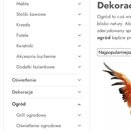
Dekorac
Meble
Stoliki kawowe
Ogród to coś wię
blisko natury. A
Krzesła
zdecydowany spo
Fotele
ogród
będzie pr
Kwietniki
Zastosowano
Sortuj
Akcesoria kuchenne
według
sortowanie:
Najpopularniejsz
Dodatki łazienkowe
Oświetlenie
Dekoracje
Ogród
Grill ogrodowy
Oświetlenie ogrodowe