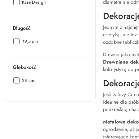
diametralnie od
Producent:
Kare Design
Dekoracj
Jednym z najchę
Długość
estetyką, ale też
Długość:
49,5 cm
ozdobne tabliczk
Drewno jako mate
Drewniane dek
Glebokość
kolorystykę do p
Dekoracje
Glebokość:
28 cm
Jeśli zależy Ci 
idealne dla osób
podkreślają chara
Metalowe deko
ogrodzenie, aż p
interesujące kont