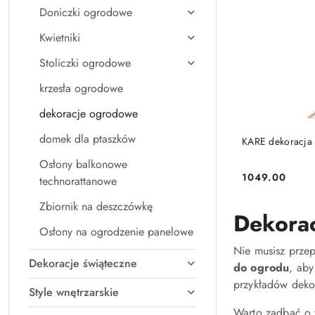
Doniczki ogrodowe
Kwietniki
Stoliczki ogrodowe
krzesła ogrodowe
dekoracje ogrodowe
domek dla ptaszków
KARE dekoracja
Osłony balkonowe
1049.00
technorattanowe
Cena:
Zbiornik na deszczówkę
Dekorac
Osłony na ogrodzenie panelowe
Nie musisz prze
Dekoracje świąteczne
do ogrodu
, aby
przykładów dekor
Style wnętrzarskie
Warto zadbać o t