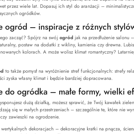
wet przez wiele lat. Dopasuj ich styl do aranżacji – minimalisty
asycznych ogródków.
 ogród – inspiracje z różnych styló
zego zacząć? Spójrz na swój
ogród
jak na przedłużenie salonu –
 naturalny, postaw na dodatki z wikliny, kamienia czy drewna. Lu
nowanych kolorach. A może wolisz klimat romantyczny? Latarnie,
ód
to także pomysł na wyróżnienie stref funkcjonalnych: strefy rela
ści zyska własny klimat i będzie bardziej dopracowana.
 do ogródka – małe formy, wielki ef
dysponujesz dużą działką, możesz sprawić, że Twój kawałek ziele
zają się w małych przestrzeniach – szczególnie te, które nie wym
e czy zawieszki na ogrodzenie.
 wertykalnych dekoracjach – dekoracyjne kratki na pnącza, ści