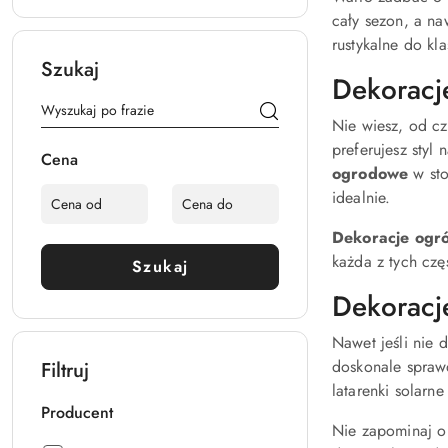
cały sezon, a na
rustykalne do kl
Szukaj
Dekoracje
Nie wiesz, od c
preferujesz styl
Cena
ogrodowe
w sto
idealnie.
Dekoracje ogr
każda z tych czę
Szukaj
Dekoracje
Nawet jeśli nie 
doskonale sprawd
Filtruj
latarenki solarn
Producent
Nie zapominaj o