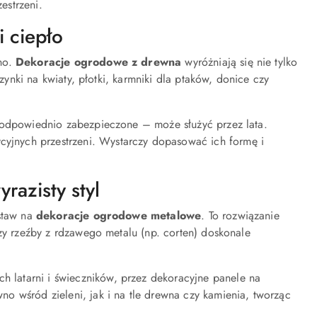
estrzeni.
 ciepło
no.
Dekoracje ogrodowe z drewna
wyróżniają się nie tylko
zynki na kwiaty, płotki, karmniki dla ptaków, donice czy
a odpowiednio zabezpieczone – może służyć przez lata.
cyjnych przestrzeni. Wystarczy dopasować ich formę i
azisty styl
ostaw na
dekoracje ogrodowe metalowe
. To rozwiązanie
czy rzeźby z rdzawego metalu (np. corten) doskonale
h latarni i świeczników, przez dekoracyjne panele na
o wśród zieleni, jak i na tle drewna czy kamienia, tworząc