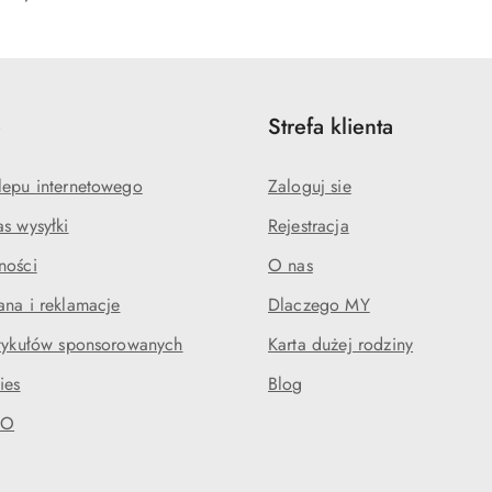
e
Strefa klienta
lepu internetowego
Zaloguj sie
s wysyłki
Rejestracja
ności
O nas
ana i reklamacje
Dlaczego MY
rtykułów sponsorowanych
Karta dużej rodziny
ies
Blog
DO