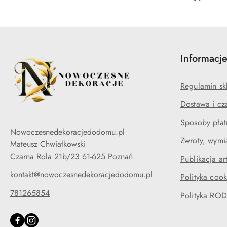
Informacj
Regulamin sk
Dostawa i cza
Sposoby płat
Nowoczesnedekoracjedodomu.pl
Zwroty, wymi
Mateusz Chwiałkowski
Czarna Rola 21b/23 61-625 Poznań
Publikacja a
kontakt@nowoczesnedekoracjedodomu.pl
Polityka cook
781265854
Polityka RO