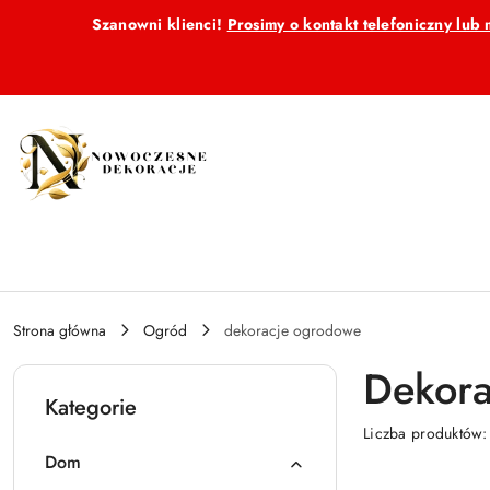
Przejdź do treści głównej
Przejdź do wyszukiwarki
Przejdź do moje konto
Przejdź do menu głównego
Przejdź do stopki
Szanowni klienci!
Prosimy o kontakt telefoniczny lu
Strona główna
Ogród
dekoracje ogrodowe
Dekora
Kategorie
Liczba produktów
Dom