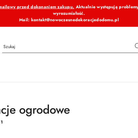
b mailowy przed dokonaniem zakupu.
Aktualnie występują problemy
wyrozumiałość.
Mail: kontakt@nowoczesnedekoracjedodomu.pl
cje ogrodowe
:
1