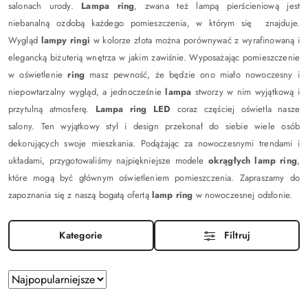
salonach urody.
Lampa ring
, zwana też lampą pierścieniową jest
niebanalną ozdobą każdego pomieszczenia, w którym się znajduje.
Wygląd
lampy ringi
w kolorze złota można porównywać z wyrafinowaną i
elegancką biżuterią wnętrza w jakim zawiśnie. Wyposażając pomieszczenie
w oświetlenie
ring
masz pewność, że będzie ono miało nowoczesny i
niepowtarzalny wygląd, a jednocześnie
lampa
stworzy w nim wyjątkową i
przytulną atmosferę.
Lampa ring LED
coraz częściej oświetla nasze
salony. Ten wyjątkowy styl i design przekonał do siebie wiele osób
dekorujących swoje mieszkania. Podążając za nowoczesnymi trendami i
układami, przygotowaliśmy najpiękniejsze modele
okrągłych lamp ring
,
które mogą być głównym oświetleniem pomieszczenia. Zapraszamy do
zapoznania się z naszą bogatą ofertą
lamp ring
w nowoczesnej odsłonie.
Kategorie
Filtruj
Zastosowano
Sortuj
według
sortowanie: