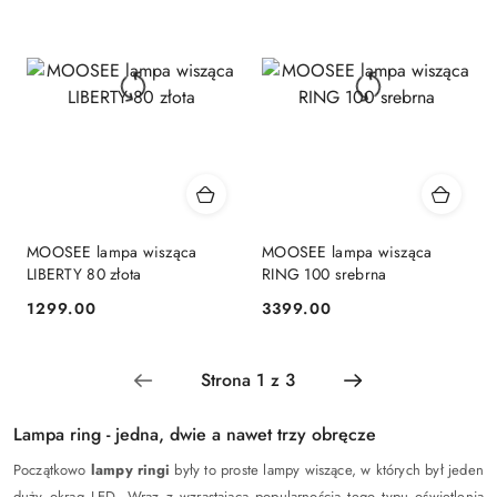
MOOSEE lampa wisząca
MOOSEE lampa wisząca
LIBERTY 80 złota
RING 100 srebrna
1299.00
3399.00
Cena:
Cena:
Lampa ring - jedna, dwie a nawet trzy obręcze
Początkowo
lampy ringi
były to proste lampy wiszące, w których był jeden
duży okrąg LED. Wraz z wzrastającą popularnością tego typu oświetlenia