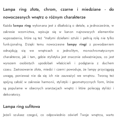
Lampa ring złota, chrom, czarne i miedziane - do
nowoczesnych wnętrz o różnym charakterze
Każda
lampa ring
wykonana jest z dbałością o detale, a jednocześnie, w
zakresie wzornictwa, wpisuje się w kanon najnowszych elementów
wyposażenia, które są też "małymi dziełami sztuki i pełnią rolę nie tylko
funkcjonalną. Dzięki temu nowoczesne
lampy ringi
z powodzeniem
odnajdują się we wnętrzach o jednolitym, monochromatycznym
charakterze, jak i tam, gdzie stylistyka jest znacznie odważniejsza, co jest
wyrazem osobistych upodobań właścicieli i podążania z duchem
czasu.
Zastosowanie złota, miedzi i czerni powoduje, że lampy przyciągają
uwagę, ponieważ nie da się ich nie zauważyć we wnętrzu. Tworzą też
spójną całość w zakresie harmonii, stylistyki i geometrycznych form, które
są popularne w obecnych aranżacjach wnętrz i które polecają styliści i
dekoratorzy.
Lampa ring sufitowa
Jeżeli szukasz czegoś, co odpowiednio oświetl Twoje wnętrza, warto