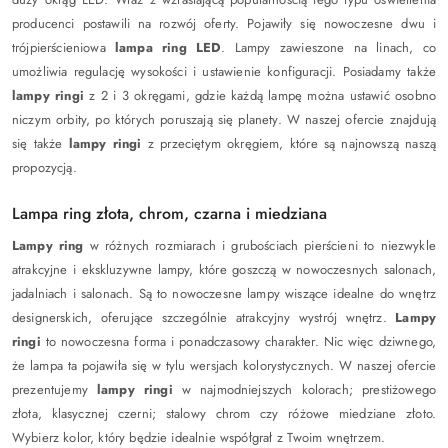
producenci postawili na rozwój oferty. Pojawiły się nowoczesne dwu i
trójpierścieniowa
lampa ring
LED
. Lampy zawieszone na linach, co
umożliwia regulację wysokości i ustawienie konfiguracji. Posiadamy także
lampy ringi
z 2 i 3 okręgami, gdzie każdą lampę można ustawić osobno
niczym orbity, po których poruszają się planety. W naszej ofercie znajdują
się także
lampy ringi
z przeciętym okręgiem, które są najnowszą naszą
propozycją.
Lampa ring złota, chrom, czarna i miedziana
Lampy ring
w różnych rozmiarach i grubościach pierścieni to niezwykle
atrakcyjne i ekskluzywne lampy, które goszczą w nowoczesnych salonach,
jadalniach i salonach. Są to nowoczesne lampy wiszące idealne do wnętrz
designerskich, oferujące szczególnie atrakcyjny wystrój wnętrz.
Lampy
ringi
to nowoczesna forma i ponadczasowy charakter. Nic więc dziwnego,
że lampa ta pojawiła się w tylu wersjach kolorystycznych. W naszej ofercie
prezentujemy
lampy ringi
w najmodniejszych kolorach; prestiżowego
złota, klasycznej czerni; stalowy chrom czy różowe miedziane złoto.
Wybierz kolor, który będzie idealnie współgrał z Twoim wnętrzem.