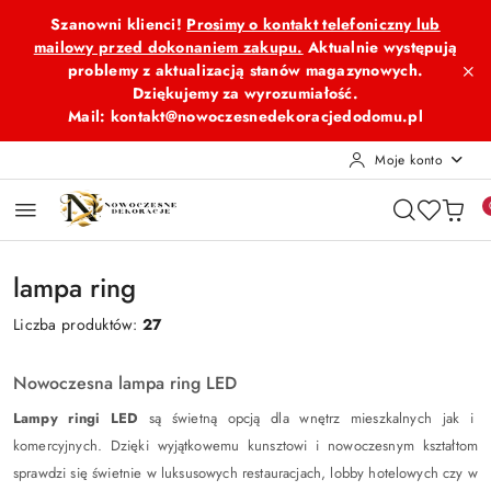
Przejdź do treści głównej
Przejdź do wyszukiwarki
Przejdź do moje konto
Przejdź do menu głównego
Przejdź do stopki
Szanowni klienci!
Prosimy o kontakt telefoniczny lub
mailowy przed dokonaniem zakupu.
Aktualnie występują
problemy z aktualizacją stanów magazynowych.
Dziękujemy za wyrozumiałość.
Mail: kontakt@nowoczesnedekoracjedodomu.pl
Moje konto
lampa ring
Liczba produktów:
27
Nowoczesna lampa ring LED
Lampy ringi LED
są świetną opcją dla wnętrz mieszkalnych jak i
komercyjnych. Dzięki wyjątkowemu kunsztowi i nowoczesnym kształtom
sprawdzi się świetnie w luksusowych restauracjach, lobby hotelowych czy w