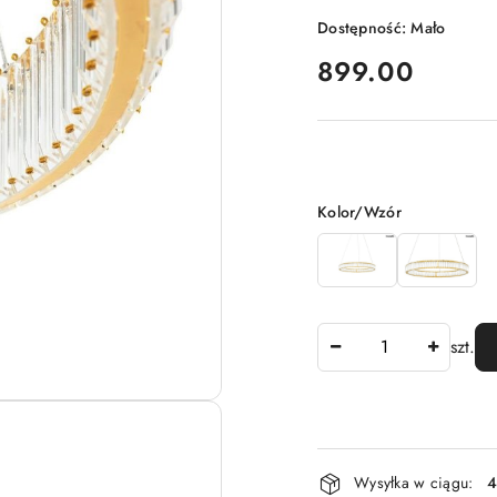
Dostępność:
Mało
cena:
899.00
Wariant
Kolor/Wzór
Ilość
szt.
Dostępność
Wysyłka w ciągu:
4