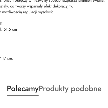
tronach obręczy w niezwykły sposób rozprasza strumień światła.
yształy, co tworzy wspaniały efekt dekoracyjny.
z możliwością regulacji wysokości.
 K
ł. 61,5 cm
/ 17 cm.
Produkty
Produkty
Polecamy
Produkty podobne
o
o
statusie:
statusie: