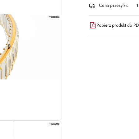
i
Cena przesyłki:
1
dostawa
Pobierz produkt do P