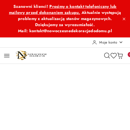
Przejdź do treści głównej
Przejdź do wyszukiwarki
Przejdź do moje konto
Przejdź do menu głównego
Przejdź do opisu produktu
Przejdź do stopki
Szanowni klienci!
Prosimy o kontakt telefoniczny lub
mailowy przed dokonaniem zakupu.
Aktualnie występują
problemy z aktualizacją stanów magazynowych.
Dziękujemy za wyrozumiałość.
Mail: kontakt@nowoczesnedekoracjedodomu.pl
Moje konto