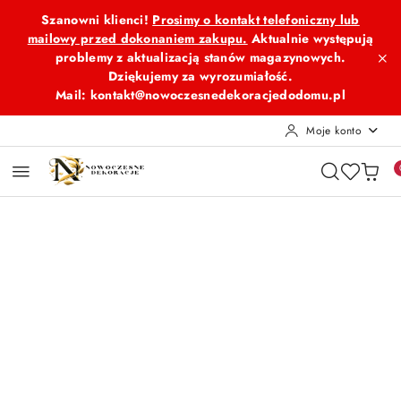
Przejdź do treści głównej
Przejdź do wyszukiwarki
Przejdź do moje konto
Przejdź do menu głównego
Przejdź do opisu produktu
Przejdź do stopki
Szanowni klienci!
Prosimy o kontakt telefoniczny lub
mailowy przed dokonaniem zakupu.
Aktualnie występują
problemy z aktualizacją stanów magazynowych.
Dziękujemy za wyrozumiałość.
Mail: kontakt@nowoczesnedekoracjedodomu.pl
Moje konto