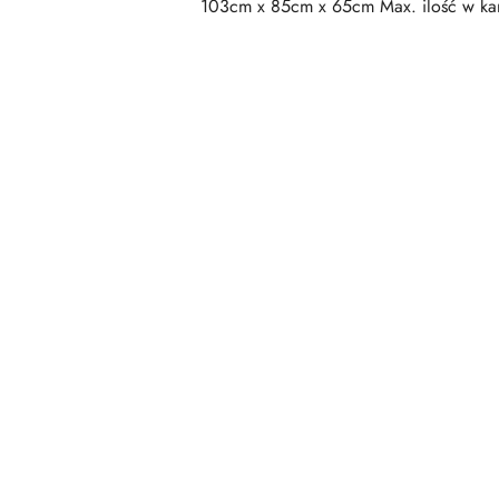
103cm x 85cm x 65cm Max. ilość w kar
Pomiń karuzelę produktów