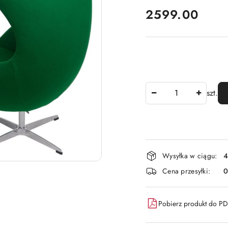
cena:
2599.00
Ilość
szt.
Dostępność
Wysyłka w ciągu:
4
i
Cena przesyłki:
dostawa
Pobierz produkt do P