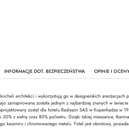
INFORMACJE DOT. BEZPIECZEŃSTWA
OPINIE I OCENY
okochali architekci i wykorzystują go w designerskich aranżacjac
 Jajo zainspirowana została jednym z najbardziej znanych w świeci
 zaprojektowany został dla hotelu Radisson SAS w Kopenhadze w 195
ę w 20% z wełny oraz 80% poliestru. Dzięki takiej mieszance, tkanin
nego kaszmiru i chromowanego metalu. Fotel jest obrotowy, posiada 