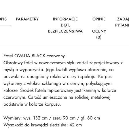
PIS
PARAMETRY
INFORMACJE
OPINIE
ZADA
DOT.
I
PYTAN
BEZPIECZEŃSTWA
OCENY
(0)
Fotel OVALIA BLACK czerwony.
Obrotowy fotel w nowoczesnym stylu został zaprojektowany z
myślą o wypoczynku. Jego kształt wygłusza otoczenie, co
pozwala na upragniony relaks w ciszy i spokoju. Korpus
wykonany z włókna szklanego w czarnym, połyskującym
kolorze. Środek fotela tapicerowany jest tkaniną w kolorze
czerwonym. Całość umieszczona na solidnej metalowej
podstawie w kolorze korpusu.
Wymiary: wys. 132 cm / szer. 90 cm / gł. 80 cm
Wysokość do krawędzi siedziska: 42 cm