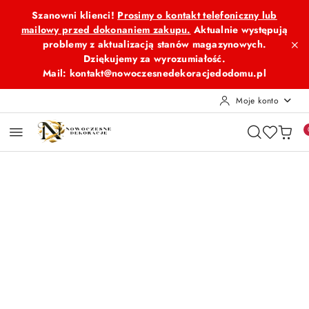
Przejdź do treści głównej
Przejdź do wyszukiwarki
Przejdź do moje konto
Przejdź do menu głównego
Przejdź do opisu produktu
Przejdź do stopki
Szanowni klienci!
Prosimy o kontakt telefoniczny lub
mailowy przed dokonaniem zakupu.
Aktualnie występują
problemy z aktualizacją stanów magazynowych.
Dziękujemy za wyrozumiałość.
Mail: kontakt@nowoczesnedekoracjedodomu.pl
Moje konto