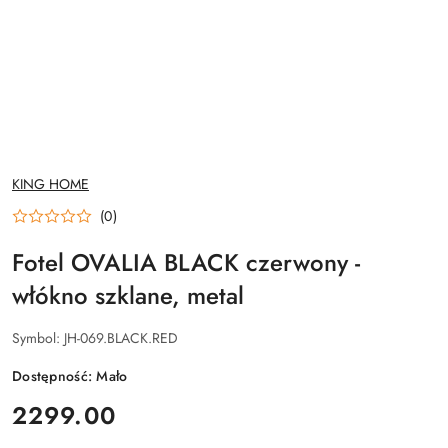
NAZWA
KING HOME
PRODUCENTA:
(0)
Fotel OVALIA BLACK czerwony -
włókno szklane, metal
Symbol:
JH-069.BLACK.RED
Dostępność:
Mało
cena:
2299.00