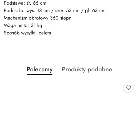
Podstawa: śr. 66 cm
Poduszka: wys. 13 cm / szer. 53 cm / gł. 63 cm
Mechanizm obrotowy 360 stopni
Waga netto: 31 kg
Sposób wysyłki: paleta.
Produkty
Produkty
Polecamy
Produkty podobne
Pomiń karuzelę produktów
o
o
statusie:
statusie: