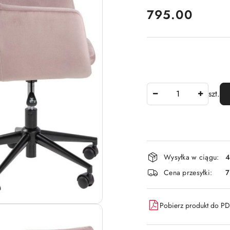
cena:
795.00
Ilość
szt.
Dostępność
Wysyłka w ciągu:
4
i
Cena przesyłki:
dostawa
Pobierz produkt do P