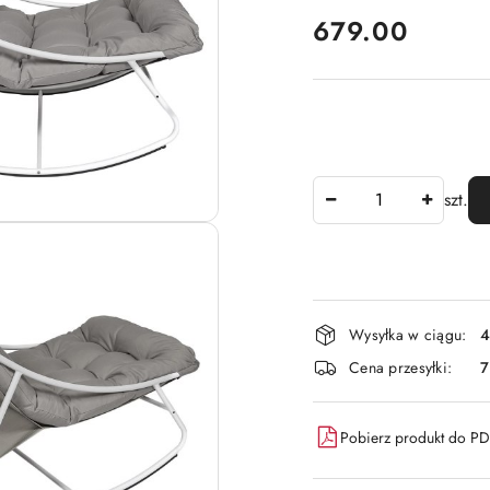
cena:
679.00
Ilość
szt.
Dostępność
Wysyłka w ciągu:
4
i
Cena przesyłki:
dostawa
Pobierz produkt do P