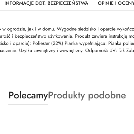
INFORMACJE DOT. BEZPIECZEŃSTWA
OPINIE I OCENY
no w ogrodzie, jak i w domu. Wygodne siedzisko i oparcie wykońc
wałość i bezpieczeństwo użytkowania. Produkt zawiera instrukcję 
edzisko i oparcie): Poliester (22%) Pianka wypełniająca: Pianka pol
eznaczenie: Użytku zewnętrzny i wewnętrzny. Odporność UV: Tak Zab
Produkty
Produkty
Polecamy
Produkty podobne
o
o
statusie:
statusie: