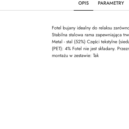
OPIS
PARAMETRY
Fotel bujany idealny do relaksu zarów
Stabilna stalowa rama zapewniająca tr
Metal - stal (52%) Części tekstylne (si
(PET): 4% Fotel nie jest składany. Prz
montażu w zestawie: Tak
Pomiń karuzelę produktów