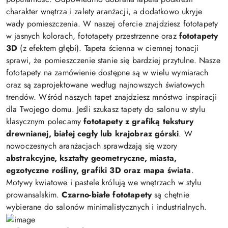
charakter wnętrza i zalety aranżacji, a dodatkowo ukryje
wady pomieszczenia. W naszej ofercie znajdziesz fototapety
w jasnych kolorach, fototapety przestrzenne oraz
fototapety
3D
(z efektem głębi). Tapeta ścienna w ciemnej tonacji
sprawi, że pomieszczenie stanie się bardziej przytulne. Nasze
fototapety na zamówienie dostępne są w wielu wymiarach
oraz są zaprojektowane według najnowszych światowych
trendów. Wśród naszych tapet znajdziesz mnóstwo inspiracji
dla Twojego domu. Jeśli szukasz tapety do salonu w stylu
klasycznym polecamy
fototapety z grafiką tekstury
drewnianej, białej cegły lub krajobraz górski
. W
nowoczesnych aranżacjach sprawdzają się wzory
abstrakcyjne, kształty geometryczne, miasta,
egzotyczne rośliny, grafiki 3D oraz mapa świata
.
Motywy kwiatowe i pastele królują we wnętrzach w stylu
prowansalskim.
Czarno-białe fototapety
są chętnie
wybierane do salonów minimalistycznych i industrialnych.