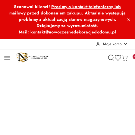
Przejdź do treści głównej
Przejdź do wyszukiwarki
Przejdź do moje konto
Przejdź do menu głównego
Przejdź do opisu produktu
Przejdź do stopki
Szanowni klienci!
Prosimy o kontakt telefoniczny lub
mailowy przed dokonaniem zakupu.
Aktualnie występują
problemy z aktualizacją stanów magazynowych.
Dziękujemy za wyrozumiałość.
Mail: kontakt@nowoczesnedekoracjedodomu.pl
Moje konto