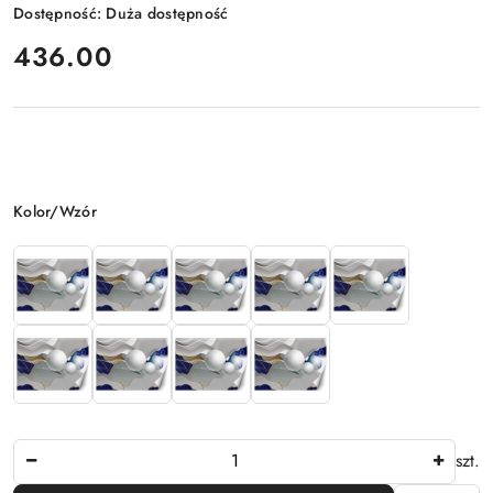
Dostępność:
Duża dostępność
cena:
436.00
Wariant
Kolor/Wzór
Ilość
szt.