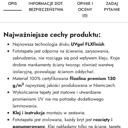
OPIS
INFORMACJE DOT.
OPINIE I
ZADAJ
BEZPIECZEŃSTWA
OCENY
PYTANIE
(0)
Najważniejsze cechy produktu:
Najnowsza technologia druku
UVgel FLXfinish
.
Fototapeta jest odporna na ścieranie, zarysowania,
zabrudzenia, nie rozciąga się pod wpływem kleju. Kryje
drobne mankamenty ściany tworząc również warstwę
izolacyjną, pozwalając ścianom oddychać.
Materiał 100% certyfikowana
flizelina premium 130
2
g/m
najwyższej jakości produkowana w Niemczech.
Wykończenie tapety jest matowe i utwardzane
promieniami UV nie ma potrzeby dodatkowego
laminowania.
Klej i instrukcja
montażu w zestawie.
Fototapeta jest zrolowana, każdy bryt jest
rozcięty i
ponumerowany
. Klej nakładamy tylko na ścianę, tapetę