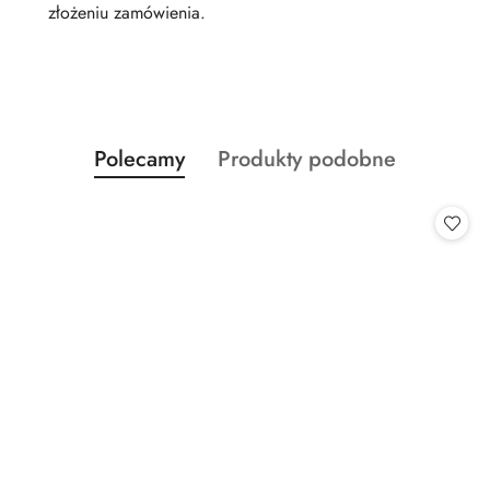
złożeniu zamówienia.
Produkty
Produkty
Polecamy
Produkty podobne
Pomiń karuzelę produktów
o
o
statusie:
statusie: