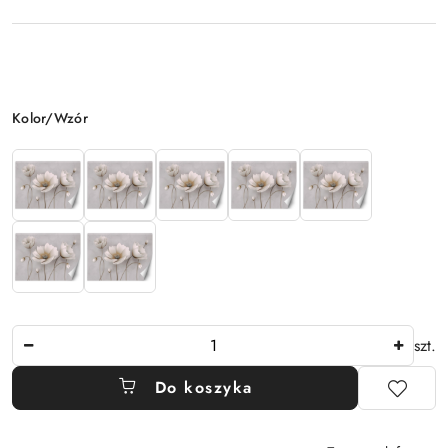
Wariant
Kolor/Wzór
Ilość
szt.
Do koszyka