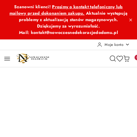
Przejdź do treści głównej
Przejdź do wyszukiwarki
Przejdź do moje konto
Przejdź do menu głównego
Przejdź do opisu produktu
Przejdź do stopki
Szanowni klienci!
Prosimy o kontakt telefoniczny lub
mailowy przed dokonaniem zakupu.
Aktualnie występują
problemy z aktualizacją stanów magazynowych.
Dziękujemy za wyrozumiałość.
Mail: kontakt@nowoczesnedekoracjedodomu.pl
Moje konto