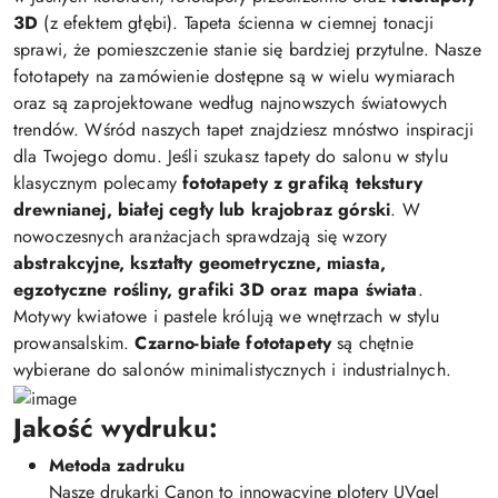
3D
(z efektem głębi). Tapeta ścienna w ciemnej tonacji
sprawi, że pomieszczenie stanie się bardziej przytulne. Nasze
fototapety na zamówienie dostępne są w wielu wymiarach
oraz są zaprojektowane według najnowszych światowych
trendów. Wśród naszych tapet znajdziesz mnóstwo inspiracji
dla Twojego domu. Jeśli szukasz tapety do salonu w stylu
klasycznym polecamy
fototapety z grafiką tekstury
drewnianej, białej cegły lub krajobraz górski
. W
nowoczesnych aranżacjach sprawdzają się wzory
abstrakcyjne, kształty geometryczne, miasta,
egzotyczne rośliny, grafiki 3D oraz mapa świata
.
Motywy kwiatowe i pastele królują we wnętrzach w stylu
prowansalskim.
Czarno-białe fototapety
są chętnie
wybierane do salonów minimalistycznych i industrialnych.
Jakość wydruku:
Metoda zadruku
Nasze drukarki Canon to innowacyjne plotery UVgel