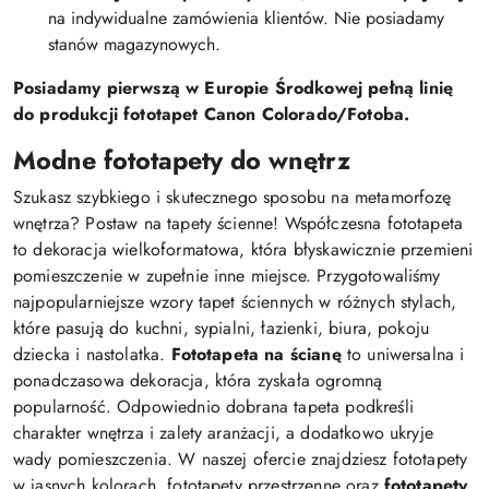
na indywidualne zamówienia klientów. Nie posiadamy
stanów magazynowych.
Posiadamy pierwszą w Europie Środkowej pełną linię
do produkcji fototapet Canon Colorado/Fotoba.
Modne fototapety do wnętrz
Szukasz szybkiego i skutecznego sposobu na metamorfozę
wnętrza? Postaw na tapety ścienne! Współczesna fototapeta
to dekoracja wielkoformatowa, która błyskawicznie przemieni
pomieszczenie w zupełnie inne miejsce. Przygotowaliśmy
najpopularniejsze wzory tapet ściennych w różnych stylach,
które pasują do kuchni, sypialni, łazienki, biura, pokoju
dziecka i nastolatka.
Fototapeta na ścianę
to uniwersalna i
ponadczasowa dekoracja, która zyskała ogromną
popularność. Odpowiednio dobrana tapeta podkreśli
charakter wnętrza i zalety aranżacji, a dodatkowo ukryje
wady pomieszczenia. W naszej ofercie znajdziesz fototapety
w jasnych kolorach, fototapety przestrzenne oraz
fototapety