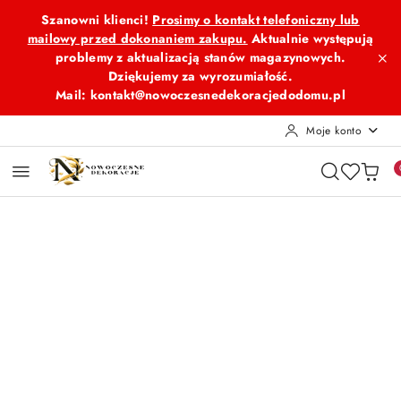
Przejdź do treści głównej
Przejdź do wyszukiwarki
Przejdź do moje konto
Przejdź do menu głównego
Przejdź do opisu produktu
Przejdź do stopki
Szanowni klienci!
Prosimy o kontakt telefoniczny lub
mailowy przed dokonaniem zakupu.
Aktualnie występują
problemy z aktualizacją stanów magazynowych.
Dziękujemy za wyrozumiałość.
Mail: kontakt@nowoczesnedekoracjedodomu.pl
Moje konto