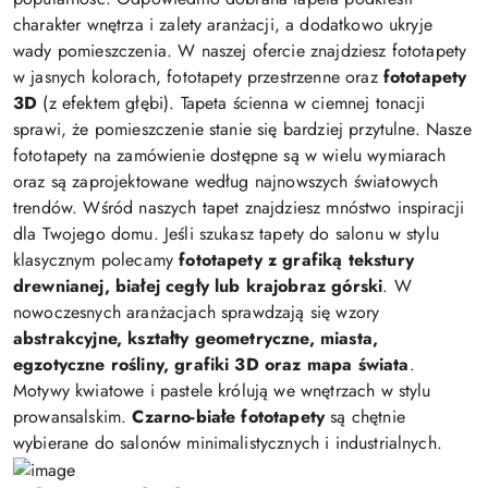
charakter wnętrza i zalety aranżacji, a dodatkowo ukryje
wady pomieszczenia. W naszej ofercie znajdziesz fototapety
w jasnych kolorach, fototapety przestrzenne oraz
fototapety
3D
(z efektem głębi). Tapeta ścienna w ciemnej tonacji
sprawi, że pomieszczenie stanie się bardziej przytulne. Nasze
fototapety na zamówienie dostępne są w wielu wymiarach
oraz są zaprojektowane według najnowszych światowych
trendów. Wśród naszych tapet znajdziesz mnóstwo inspiracji
dla Twojego domu. Jeśli szukasz tapety do salonu w stylu
klasycznym polecamy
fototapety z grafiką tekstury
drewnianej, białej cegły lub krajobraz górski
. W
nowoczesnych aranżacjach sprawdzają się wzory
abstrakcyjne, kształty geometryczne, miasta,
egzotyczne rośliny, grafiki 3D oraz mapa świata
.
Motywy kwiatowe i pastele królują we wnętrzach w stylu
prowansalskim.
Czarno-białe fototapety
są chętnie
wybierane do salonów minimalistycznych i industrialnych.