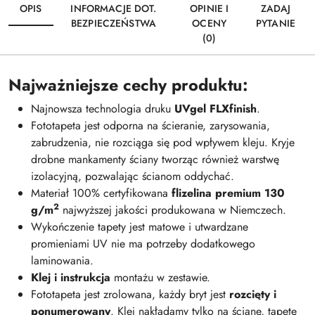
OPIS
INFORMACJE DOT.
OPINIE I
ZADAJ
BEZPIECZEŃSTWA
OCENY
PYTANIE
(0)
Najważniejsze cechy produktu:
Najnowsza technologia druku
UVgel FLXfinish
.
Fototapeta jest odporna na ścieranie, zarysowania,
zabrudzenia, nie rozciąga się pod wpływem kleju. Kryje
drobne mankamenty ściany tworząc również warstwę
izolacyjną, pozwalając ścianom oddychać.
Materiał 100% certyfikowana
flizelina premium 130
2
g/m
najwyższej jakości produkowana w Niemczech.
Wykończenie tapety jest matowe i utwardzane
promieniami UV nie ma potrzeby dodatkowego
laminowania.
Klej i instrukcja
montażu w zestawie.
Fototapeta jest zrolowana, każdy bryt jest
rozcięty i
ponumerowany
. Klej nakładamy tylko na ścianę, tapetę