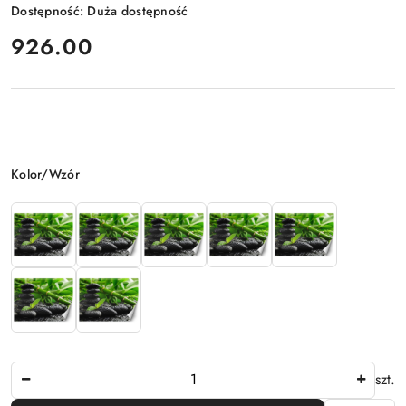
Dostępność:
Duża dostępność
cena:
926.00
Wariant
Kolor/Wzór
Ilość
szt.