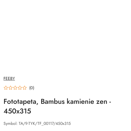
NAZWA
FEEBY
PRODUCENTA:
(0)
Fototapeta, Bambus kamienie zen -
450x315
Symbol:
TA/9-TYK/TF_00117/450x315