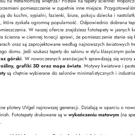
bu na metamorfozę wnętrza? Postaw na tapety ścienne! Współcz
przemieni pomieszczenie w zupełnie inne miejsce. Przygotowaliś
ją do kuchni, sypialni, łazienki, biura, pokoju dziecka i nastolat
 która zyskała ogromną popularność. Odpowiednio dobrana tapeta 
mieszczenia. W naszej ofercie znajdziesz fototapety w jasnych ko
eta ścienna w ciemnej tonacji sprawi, że pomieszczenie stanie się
arach oraz są zaprojektowane według najnowszych światowych t
jego domu. Jeśli szukasz tapety do salonu w stylu klasycznym po
raz górski
. W nowoczesnych aranżacjach sprawdzają się wzory
śliny, grafiki 3D oraz mapa świata
. Motywy kwiatowe i pastel
ety
są chętnie wybierane do salonów minimalistycznych i industri
ne plotery UVgel najnowszej generacji. Działają w oparciu o nowo
finish. Fototapety drukowane są w
wykończeniu matowym
(na spe
.