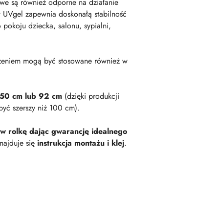
owe są również odporne na działanie
 UVgel zapewnia doskonałą stabilność
okoju dziecka, salonu, sypialni,
zeniem mogą być stosowane również w
 50 cm lub 92 cm
(dzięki produkcji
być szerszy niż 100 cm).
 w rolkę dając gwarancję idealnego
najduje się
instrukcja montażu i klej
.