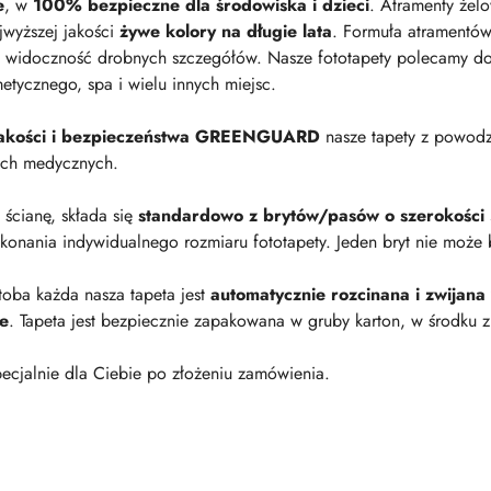
e
, w
100% bezpieczne dla środowiska i dzieci
. Atramenty żel
jwyższej jakości
żywe kolory na długie lata
. Formuła atramentów
 widoczność drobnych szczegółów. Nasze fototapety polecamy do p
metycznego, spa i wielu innych miejsc.
 jakości i bezpieczeństwa GREENGUARD
nasze tapety z powod
ach medycznych.
a ścianę, składa się
standardowo z brytów/pasów o szerokości
onania indywidualnego rozmiaru fototapety. Jeden bryt nie może 
oba każda nasza tapeta jest
automatycznie rozcinana i zwijana
ie
. Tapeta jest bezpiecznie zapakowana w gruby karton, w środku z
ecjalnie dla Ciebie po złożeniu zamówienia.