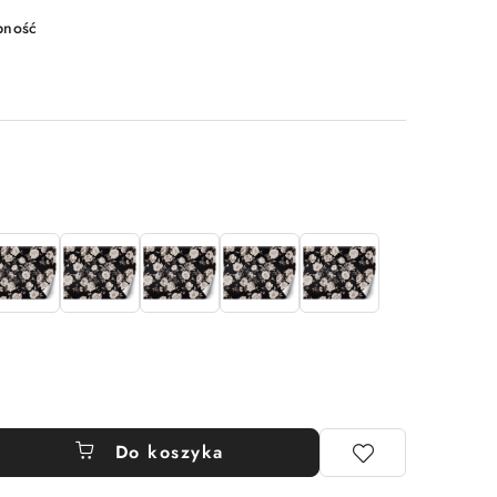
pność
Do koszyka