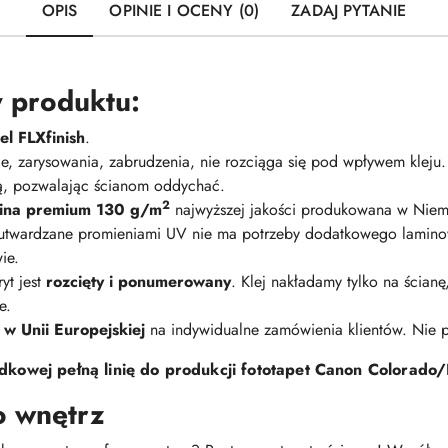
OPIS
OPINIE I OCENY (0)
ZADAJ PYTANIE
 produktu:
l FLXfinish
.
nie, zarysowania, zabrudzenia, nie rozciąga się pod wpływem kleju
ną, pozwalając ścianom oddychać.
2
elina premium 130 g/m
najwyższej jakości produkowana w Niem
 utwardzane promieniami UV nie ma potrzeby dodatkowego lamino
ie.
yt jest
rozcięty i ponumerowany
. Klej nakładamy tylko na ścian
e.
 w Unii Europejskiej
na indywidualne zamówienia klientów. Nie
kowej pełną linię do produkcji fototapet Canon Colorado/
o wnętrz