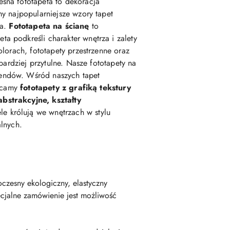
esna fototapeta to dekoracja
my najpopularniejsze wzory tapet
ka.
Fototapeta na ścianę
to
podkreśli charakter wnętrza i zalety
lorach, fototapety przestrzenne oraz
 bardziej przytulne. Nasze fototapety na
rendów. Wśród naszych tapet
lecamy
fototapety z grafiką tekstury
abstrakcyjne, kształty
e królują we wnętrzach w stylu
alnych.
czesny ekologiczny, elastyczny
cjalne zamówienie jest możliwość