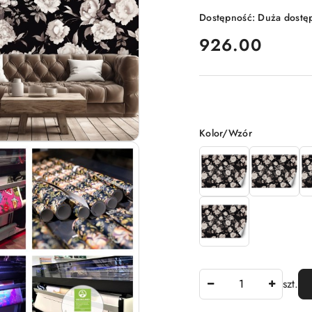
Dostępność:
Duża dostę
cena:
926.00
Wariant
Kolor/Wzór
Ilość
szt.