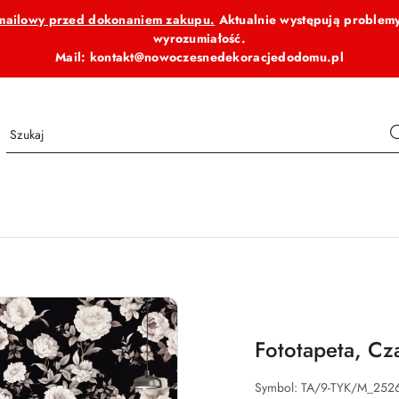
b mailowy przed dokonaniem zakupu.
Aktualnie występują problemy
wyrozumiałość.
Mail: kontakt@nowoczesnedekoracjedodomu.pl
Fototapeta, Cz
Symbol:
TA/9-TYK/M_252