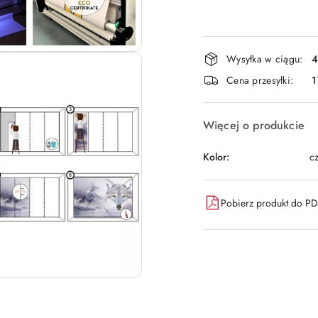
Dostępność
Wysyłka w ciągu:
4
i
Cena przesyłki:
1
dostawa
Więcej o produkcie
Kolor:
cz
Pobierz produkt do P