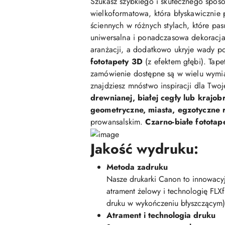
Szukasz szybkiego i skutecznego sposo
wielkoformatowa, która błyskawicznie 
ściennych w różnych stylach, które pasu
uniwersalna i ponadczasowa dekoracja,
aranżacji, a dodatkowo ukryje wady po
fototapety 3D
(z efektem głębi). Tap
zamówienie dostępne są w wielu wymi
znajdziesz mnóstwo inspiracji dla Two
drewnianej, białej cegły lub krajob
geometryczne, miasta, egzotyczne ro
prowansalskim.
Czarno-białe fototap
Jakość wydruku:
Metoda zadruku
Nasze drukarki Canon to innowacyj
atrament żelowy i technologię FLX
druku w wykończeniu błyszczącym)
Atrament i technologia druku