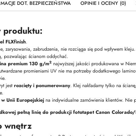
RMACJE DOT. BEZPIECZEŃSTWA
OPINIE I OCENY (0)
 produktu:
l FLXfinish
.
nie, zarysowania, zabrudzenia, nie rozciąga się pod wpływem kleju
ną, pozwalając ścianom oddychać.
2
elina premium 130 g/m
najwyższej jakości produkowana w Niem
 utwardzane promieniami UV nie ma potrzeby dodatkowego lamino
ie.
yt jest
rozcięty i ponumerowany
. Klej nakładamy tylko na ścian
e.
 w Unii Europejskiej
na indywidualne zamówienia klientów. Nie
kowej pełną linię do produkcji fototapet Canon Colorado/
o wnętrz