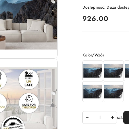
Dostępność:
Duża dostę
cena:
926.00
Wariant
Kolor/Wzór
Ilość
szt.