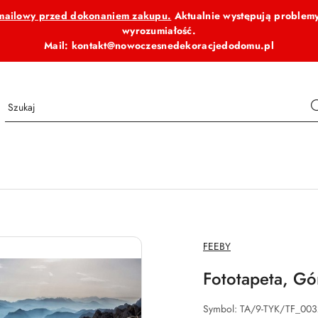
b mailowy przed dokonaniem zakupu.
Aktualnie występują problemy
wyrozumiałość.
Mail: kontakt@nowoczesnedekoracjedodomu.pl
NAZWA
FEEBY
PRODUCENTA:
Fototapeta, Gó
Symbol:
TA/9-TYK/TF_003