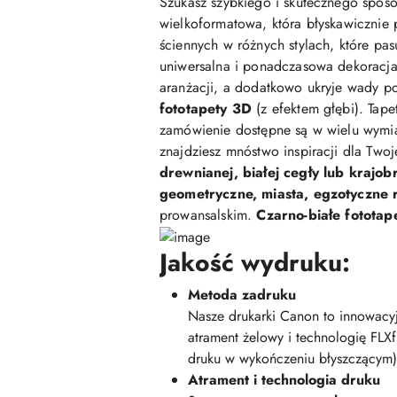
Szukasz szybkiego i skutecznego sposo
wielkoformatowa, która błyskawicznie 
ściennych w różnych stylach, które pasu
uniwersalna i ponadczasowa dekoracja,
aranżacji, a dodatkowo ukryje wady po
fototapety 3D
(z efektem głębi). Tap
zamówienie dostępne są w wielu wymi
znajdziesz mnóstwo inspiracji dla Two
drewnianej, białej cegły lub krajob
geometryczne, miasta, egzotyczne ro
prowansalskim.
Czarno-białe fototap
Jakość wydruku:
Metoda zadruku
Nasze drukarki Canon to innowacyj
atrament żelowy i technologię FLX
druku w wykończeniu błyszczącym)
Atrament i technologia druku