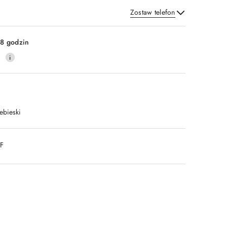
Zostaw telefon
Wyślij
8 godzin
0
ebieski
DF