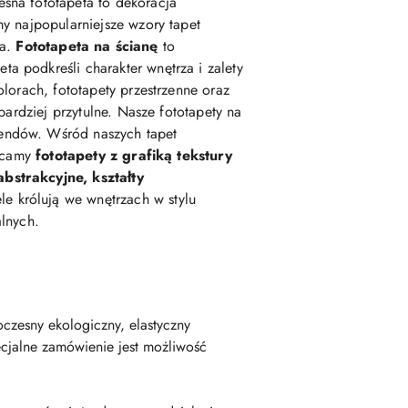
esna fototapeta to dekoracja
my najpopularniejsze wzory tapet
ka.
Fototapeta na ścianę
to
podkreśli charakter wnętrza i zalety
lorach, fototapety przestrzenne oraz
 bardziej przytulne. Nasze fototapety na
rendów. Wśród naszych tapet
lecamy
fototapety z grafiką tekstury
abstrakcyjne, kształty
e królują we wnętrzach w stylu
alnych.
czesny ekologiczny, elastyczny
cjalne zamówienie jest możliwość