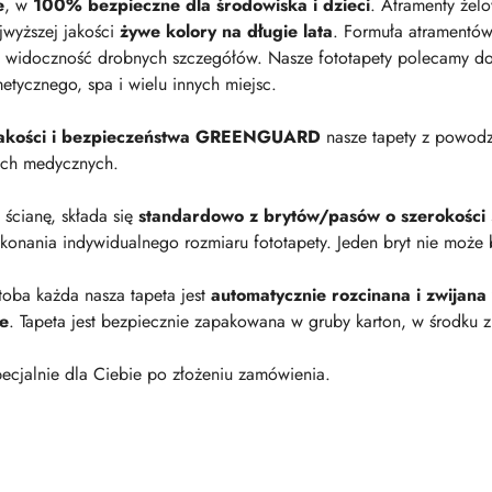
e
, w
100% bezpieczne dla środowiska i dzieci
. Atramenty żel
jwyższej jakości
żywe kolory na długie lata
. Formuła atramentów
 widoczność drobnych szczegółów. Nasze fototapety polecamy do p
metycznego, spa i wielu innych miejsc.
 jakości i bezpieczeństwa GREENGUARD
nasze tapety z powod
ach medycznych.
a ścianę, składa się
standardowo z brytów/pasów o szerokości
onania indywidualnego rozmiaru fototapety. Jeden bryt nie może 
oba każda nasza tapeta jest
automatycznie rozcinana i zwijana
ie
. Tapeta jest bezpiecznie zapakowana w gruby karton, w środku z
ecjalnie dla Ciebie po złożeniu zamówienia.