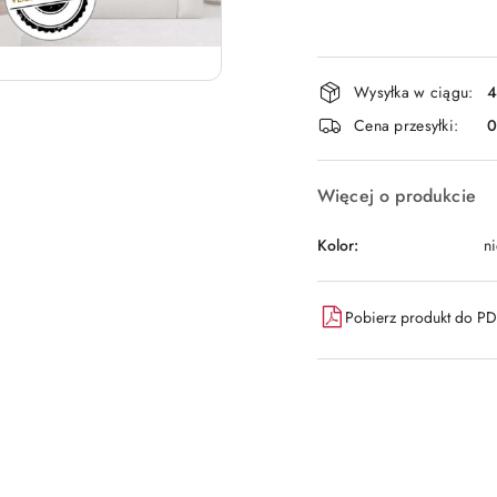
Dostępność
Wysyłka w ciągu:
4
i
Cena przesyłki:
dostawa
Więcej o produkcie
Kolor:
ni
Pobierz produkt do P