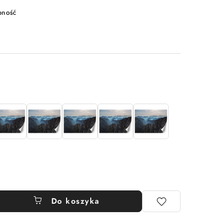
pność
Do koszyka