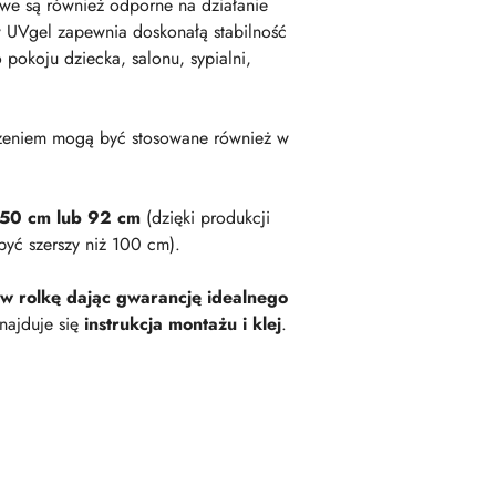
owe są również odporne na działanie
 UVgel zapewnia doskonałą stabilność
okoju dziecka, salonu, sypialni,
zeniem mogą być stosowane również w
 50 cm lub 92 cm
(dzięki produkcji
być szerszy niż 100 cm).
 w rolkę dając gwarancję idealnego
najduje się
instrukcja montażu i klej
.