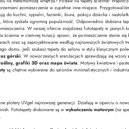
bu na metamorfozę wnętrza? Postaw na tapety ścienne! Współcz
przemieni pomieszczenie w zupełnie inne miejsce. Przygotowaliś
ją do kuchni, sypialni, łazienki, biura, pokoju dziecka i nastolat
 która zyskała ogromną popularność. Odpowiednio dobrana tapeta 
mieszczenia. W naszej ofercie znajdziesz fototapety w jasnych ko
eta ścienna w ciemnej tonacji sprawi, że pomieszczenie stanie się
arach oraz są zaprojektowane według najnowszych światowych t
jego domu. Jeśli szukasz tapety do salonu w stylu klasycznym po
raz górski
. W nowoczesnych aranżacjach sprawdzają się wzory
śliny, grafiki 3D oraz mapa świata
. Motywy kwiatowe i pastel
ety
są chętnie wybierane do salonów minimalistycznych i industri
ne plotery UVgel najnowszej generacji. Działają w oparciu o nowo
finish. Fototapety drukowane są w
wykończeniu matowym
(na spe
.