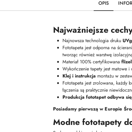
OPIS
INFO
Najważniejsze cechy
Najnowsza technologia druku
UVge
Fototapeta jest odporna na ściera
tworząc również warstwę izolacyj
Materiał 100% certyfikowana
fliz
Wykończenie tapety jest matowe i
Klej i instrukcja
montażu w zestaw
Fototapeta jest zrolowana, każdy br
łączenia są praktycznie niewidoczn
Produkcja fototapet odbywa się
Posiadamy pierwszą w Europie Środ
Modne fototapety d