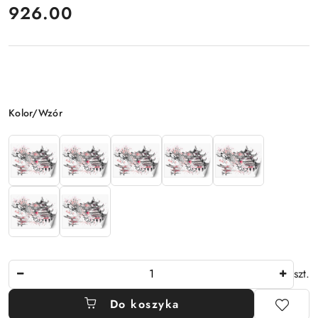
cena:
926.00
Wariant
Kolor/Wzór
Ilość
szt.
Do koszyka