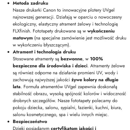
Metoda zadruku
Nasze drukarki Canon to innowacyjne plotery UVgel
najnowszej generacji. Działają w oparciu o nowoczesny
ekologiczny, elastyczny atrament żelowy i technologię
FLXfinish. Fototapety drukowane są w
wykończeniu
matowym
(na specjalne zamówienie jest możliwość druku
w wykończeniu błyszczącym).
Atrament i technologia druku
Stosowane atramenty są
bezwonne
, w
100%
bezpieczne dla środowiska i dzieci
. Atramenty żelowe
są również odporne na działanie promieni UV, wody i
zachowują najwyższej jakości
żywe kolory na długie
lata
. Formuła atramentów UVgel zapewnia doskonałą
stabilność obrazu, wysoką spójność kolorów i widoczność
drobnych szczegółów. Nasze fototapety polecamy do
pokoju dziecka, salonu, sypialni, łazienki, kuchni, biura,
salonu kosmetycznego, spa i wielu innych miejsc.
Bezpieczeństwo
Dzięki posiadanym
certyfikatom jakości i