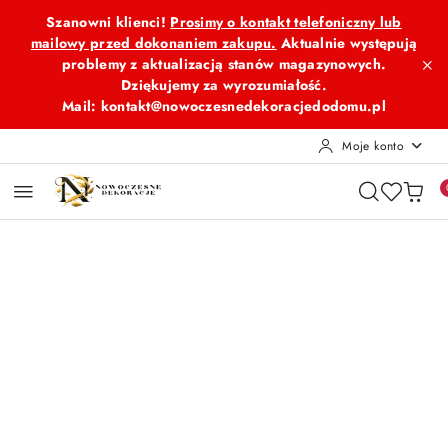
Przejdź do treści głównej
Przejdź do wyszukiwarki
Przejdź do moje konto
Przejdź do menu głównego
Przejdź do opisu produktu
Przejdź do stopki
Szanowni klienci!
Prosimy o kontakt telefoniczny lub
mailowy przed dokonaniem zakupu.
Aktualnie występują
problemy z aktualizacją stanów magazynowych.
Dziękujemy za wyrozumiałość.
Mail: kontakt@nowoczesnedekoracjedodomu.pl
Moje konto