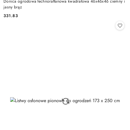
Donica ogrodowa technorattanowa kwadratowa 46x46x46 ciemny i
jasny brąz
331.83
Cena: