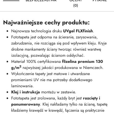
(0)
Najważniejsze cechy produktu:
Najnowsza technologia druku
UVgel FLXfinish
.
Fototapeta jest odporna na ścieranie, zarysowania,
zabrudzenia, nie rozciąga się pod wpływem kleju. Kryje
drobne mankamenty ściany tworząc również warstwę
izolacyjną, pozwalając ścianom oddychać.
Materiał 100% certyfikowana
flizelina premium 130
2
g/m
najwyższej jakości produkowana w Niemczech.
Wykończenie tapety jest matowe i utwardzane
promieniami UV nie ma potrzeby dodatkowego
laminowania.
Klej i instrukcja
montażu w zestawie.
Fototapeta jest zrolowana, każdy bryt jest
rozcięty i
ponumerowany
. Klej nakładamy tylko na ścianę, tapetę
kładziemy krawędź w krawędź, łączenia są praktycznie