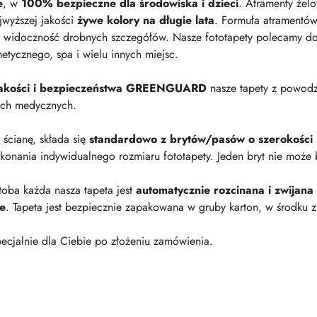
e
, w
100% bezpieczne dla środowiska i dzieci
. Atramenty żel
jwyższej jakości
żywe kolory na długie lata
. Formuła atramentów
 widoczność drobnych szczegółów. Nasze fototapety polecamy do p
metycznego, spa i wielu innych miejsc.
 jakości i bezpieczeństwa GREENGUARD
nasze tapety z powod
ach medycznych.
a ścianę, składa się
standardowo z brytów/pasów o szerokości
onania indywidualnego rozmiaru fototapety. Jeden bryt nie może 
oba każda nasza tapeta jest
automatycznie rozcinana i zwijana
ie
. Tapeta jest bezpiecznie zapakowana w gruby karton, w środku z
ecjalnie dla Ciebie po złożeniu zamówienia.