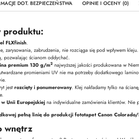
RMACJE DOT. BEZPIECZEŃSTWA
OPINIE I OCENY (0)
 produktu:
l FLXfinish
.
nie, zarysowania, zabrudzenia, nie rozciąga się pod wpływem kleju
ną, pozwalając ścianom oddychać.
2
elina premium 130 g/m
najwyższej jakości produkowana w Niem
 utwardzane promieniami UV nie ma potrzeby dodatkowego lamino
ie.
yt jest
rozcięty i ponumerowany
. Klej nakładamy tylko na ścian
e.
 w Unii Europejskiej
na indywidualne zamówienia klientów. Nie
kowej pełną linię do produkcji fototapet Canon Colorado/
o wnętrz