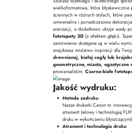
Szukasz szybkiego i skutecznego sposo
wielkoformatowa, która błyskawicznie 
ściennych w różnych stylach, które pasu
uniwersalna i ponadczasowa dekoracja,
aranżacji, a dodatkowo ukryje wady po
fototapety 3D
(z efektem głębi). Tap
zamówienie dostępne są w wielu wymi
znajdziesz mnóstwo inspiracji dla Two
drewnianej, białej cegły lub krajob
geometryczne, miasta, egzotyczne ro
prowansalskim.
Czarno-białe fototap
Jakość wydruku:
Metoda zadruku
Nasze drukarki Canon to innowacyj
atrament żelowy i technologię FLX
druku w wykończeniu błyszczącym)
Atrament i technologia druku