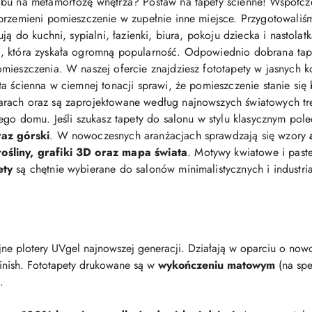
bu na metamorfozę wnętrza? Postaw na tapety ścienne! Współcz
przemieni pomieszczenie w zupełnie inne miejsce. Przygotowaliś
ją do kuchni, sypialni, łazienki, biura, pokoju dziecka i nastolat
 która zyskała ogromną popularność. Odpowiednio dobrana tapeta 
mieszczenia. W naszej ofercie znajdziesz fototapety w jasnych ko
eta ścienna w ciemnej tonacji sprawi, że pomieszczenie stanie się
arach oraz są zaprojektowane według najnowszych światowych t
jego domu. Jeśli szukasz tapety do salonu w stylu klasycznym po
raz górski
. W nowoczesnych aranżacjach sprawdzają się wzory
śliny, grafiki 3D oraz mapa świata
. Motywy kwiatowe i pastel
ety
są chętnie wybierane do salonów minimalistycznych i industri
ne plotery UVgel najnowszej generacji. Działają w oparciu o nowo
finish. Fototapety drukowane są w
wykończeniu matowym
(na spe
.