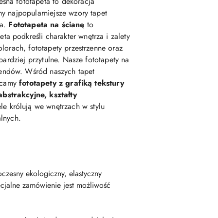
esna fototapeta to dekoracja
my najpopularniejsze wzory tapet
ka.
Fototapeta na ścianę
to
podkreśli charakter wnętrza i zalety
lorach, fototapety przestrzenne oraz
 bardziej przytulne. Nasze fototapety na
rendów. Wśród naszych tapet
lecamy
fototapety z grafiką tekstury
abstrakcyjne, kształty
e królują we wnętrzach w stylu
alnych.
czesny ekologiczny, elastyczny
cjalne zamówienie jest możliwość