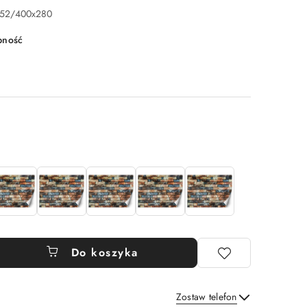
252/400x280
pność
Do koszyka
Zostaw telefon