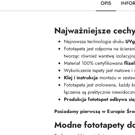
OPIS
INFO
Najważniejsze cechy
Najnowsza technologia druku
UVge
Fototapeta jest odporna na ściera
tworząc również warstwę izolacyj
Materiał 100% certyfikowana
fliz
Wykończenie tapety jest matowe i
Klej i instrukcja
montażu w zestaw
Fototapeta jest zrolowana, każdy br
łączenia są praktycznie niewidoczn
Produkcja fototapet odbywa się
Posiadamy pierwszą w Europie Środ
Modne fototapety d