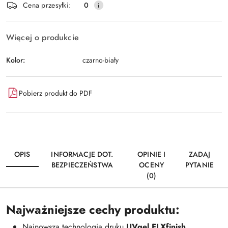
Wyślij
Cena przesyłki:
0
dostawa
Więcej o produkcie
Kolor:
czarno-biały
Pobierz produkt do PDF
OPIS
INFORMACJE DOT.
OPINIE I
ZADAJ
BEZPIECZEŃSTWA
OCENY
PYTANIE
(0)
Najważniejsze cechy produktu:
Najnowsza technologia druku
UVgel FLXfinish
.