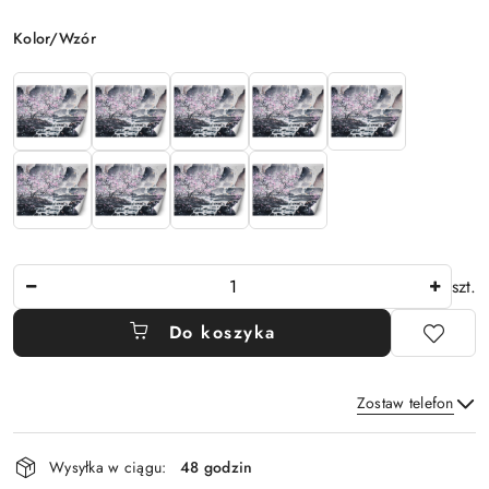
Wariant
Kolor/Wzór
Ilość
szt.
Do koszyka
Zostaw telefon
Dostępność
Wysyłka w ciągu:
48 godzin
i