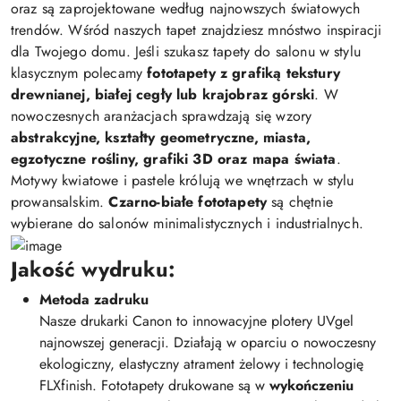
oraz są zaprojektowane według najnowszych światowych
trendów. Wśród naszych tapet znajdziesz mnóstwo inspiracji
dla Twojego domu. Jeśli szukasz tapety do salonu w stylu
klasycznym polecamy
fototapety z grafiką tekstury
drewnianej, białej cegły lub krajobraz górski
. W
nowoczesnych aranżacjach sprawdzają się wzory
abstrakcyjne, kształty geometryczne, miasta,
egzotyczne rośliny, grafiki 3D oraz mapa świata
.
Motywy kwiatowe i pastele królują we wnętrzach w stylu
prowansalskim.
Czarno-białe fototapety
są chętnie
wybierane do salonów minimalistycznych i industrialnych.
Jakość wydruku:
Metoda zadruku
Nasze drukarki Canon to innowacyjne plotery UVgel
najnowszej generacji. Działają w oparciu o nowoczesny
ekologiczny, elastyczny atrament żelowy i technologię
FLXfinish. Fototapety drukowane są w
wykończeniu