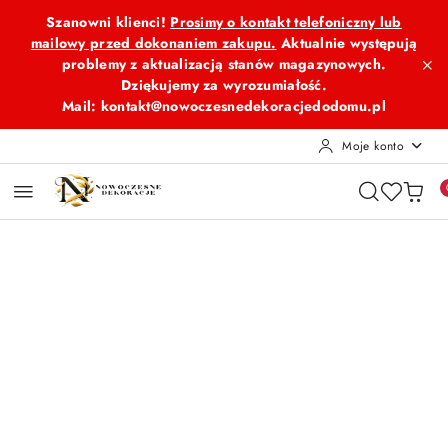
Przejdź do treści głównej
Przejdź do wyszukiwarki
Przejdź do moje konto
Przejdź do menu głównego
Przejdź do opisu produktu
Przejdź do stopki
Szanowni klienci!
Prosimy o kontakt telefoniczny lub
mailowy przed dokonaniem zakupu.
Aktualnie występują
problemy z aktualizacją stanów magazynowych.
Dziękujemy za wyrozumiałość.
Mail: kontakt@nowoczesnedekoracjedodomu.pl
Moje konto