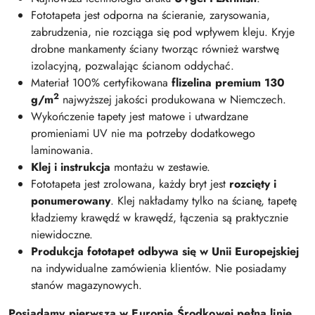
Fototapeta jest odporna na ścieranie, zarysowania,
zabrudzenia, nie rozciąga się pod wpływem kleju. Kryje
drobne mankamenty ściany tworząc również warstwę
izolacyjną, pozwalając ścianom oddychać.
Materiał 100% certyfikowana
flizelina premium 130
2
g/m
najwyższej jakości produkowana w Niemczech.
Wykończenie tapety jest matowe i utwardzane
promieniami UV nie ma potrzeby dodatkowego
laminowania.
Klej i instrukcja
montażu w zestawie.
Fototapeta jest zrolowana, każdy bryt jest
rozcięty i
ponumerowany
. Klej nakładamy tylko na ścianę, tapetę
kładziemy krawędź w krawędź, łączenia są praktycznie
niewidoczne.
Produkcja fototapet odbywa się w Unii Europejskiej
na indywidualne zamówienia klientów. Nie posiadamy
stanów magazynowych.
Posiadamy pierwszą w Europie Środkowej pełną linię