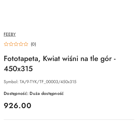
NAZWA
FEEBY
PRODUCENTA:
(0)
Fototapeta, Kwiat wiśni na tle gór -
450x315
Symbol:
TA/9-TYK/TF_00003/450x315
Dostępność:
Duża dostępność
cena:
926.00