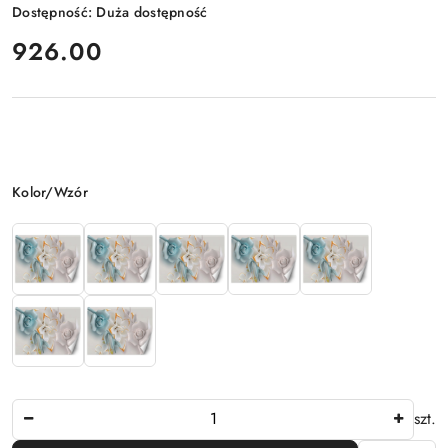
Dostępność:
Duża dostępność
cena:
926.00
Wariant
Kolor/Wzór
Ilość
szt.