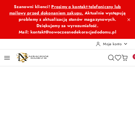
Przejdź do treści głównej
Przejdź do wyszukiwarki
Przejdź do moje konto
Przejdź do menu głównego
Przejdź do opisu produktu
Przejdź do stopki
Szanowni klienci!
Prosimy o kontakt telefoniczny lub
mailowy przed dokonaniem zakupu.
Aktualnie występują
problemy z aktualizacją stanów magazynowych.
Dziękujemy za wyrozumiałość.
Mail: kontakt@nowoczesnedekoracjedodomu.pl
Moje konto