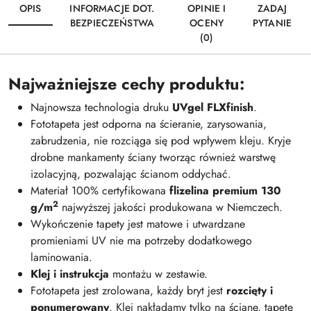
OPIS
INFORMACJE DOT.
OPINIE I
ZADAJ
BEZPIECZEŃSTWA
OCENY
PYTANIE
(0)
Najważniejsze cechy produktu:
Najnowsza technologia druku
UVgel FLXfinish
.
Fototapeta jest odporna na ścieranie, zarysowania,
zabrudzenia, nie rozciąga się pod wpływem kleju. Kryje
drobne mankamenty ściany tworząc również warstwę
izolacyjną, pozwalając ścianom oddychać.
Materiał 100% certyfikowana
flizelina premium 130
2
g/m
najwyższej jakości produkowana w Niemczech.
Wykończenie tapety jest matowe i utwardzane
promieniami UV nie ma potrzeby dodatkowego
laminowania.
Klej i instrukcja
montażu w zestawie.
Fototapeta jest zrolowana, każdy bryt jest
rozcięty i
ponumerowany
. Klej nakładamy tylko na ścianę, tapetę