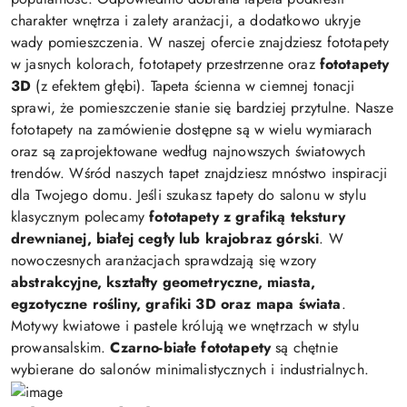
charakter wnętrza i zalety aranżacji, a dodatkowo ukryje
wady pomieszczenia. W naszej ofercie znajdziesz fototapety
w jasnych kolorach, fototapety przestrzenne oraz
fototapety
3D
(z efektem głębi). Tapeta ścienna w ciemnej tonacji
sprawi, że pomieszczenie stanie się bardziej przytulne. Nasze
fototapety na zamówienie dostępne są w wielu wymiarach
oraz są zaprojektowane według najnowszych światowych
trendów. Wśród naszych tapet znajdziesz mnóstwo inspiracji
dla Twojego domu. Jeśli szukasz tapety do salonu w stylu
klasycznym polecamy
fototapety z grafiką tekstury
drewnianej, białej cegły lub krajobraz górski
. W
nowoczesnych aranżacjach sprawdzają się wzory
abstrakcyjne, kształty geometryczne, miasta,
egzotyczne rośliny, grafiki 3D oraz mapa świata
.
Motywy kwiatowe i pastele królują we wnętrzach w stylu
prowansalskim.
Czarno-białe fototapety
są chętnie
wybierane do salonów minimalistycznych i industrialnych.