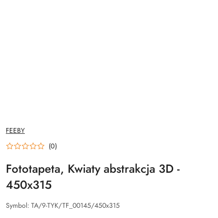
NAZWA
FEEBY
PRODUCENTA:
(0)
Fototapeta, Kwiaty abstrakcja 3D -
450x315
Symbol:
TA/9-TYK/TF_00145/450x315