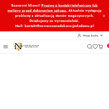
Przejdź do treści głównej
Przejdź do wyszukiwarki
Przejdź do moje konto
Przejdź do menu głównego
Przejdź do opisu produktu
Przejdź do stopki
Szanowni klienci!
Prosimy o kontakt telefoniczny lub
mailowy przed dokonaniem zakupu.
Aktualnie występują
problemy z aktualizacją stanów magazynowych.
Dziękujemy za wyrozumiałość.
Mail: kontakt@nowoczesnedekoracjedodomu.pl
Moje konto