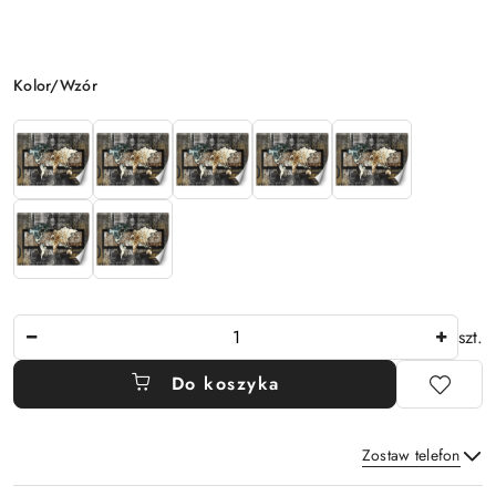
Wariant
Kolor/Wzór
Ilość
szt.
Do koszyka
Zostaw telefon