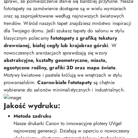
sprawi, że pomieszczenie stanie się bardziej przytulne. Nasze
fototapety na zamówienie dostępne są w wielu wymiarach
oraz są zaprojektowane według najnowszych światowych
trendów. Wśród naszych tapet znajdziesz mnóstwo inspiracji
dla Twojego domu. Jeśli szukasz tapety do salonu w stylu
klasycznym polecamy
fototapety z grafiką tekstury
drewnianej, białej cegły lub krajobraz górski
. W
nowoczesnych aranżacjach sprawdzają się wzory
abstrakcyjne, kształty geometryczne, miasta,
egzotyczne rośliny, grafiki 3D oraz mapa świata
.
Motywy kwiatowe i pastele królują we wnętrzach w stylu
prowansalskim.
Czarno-białe fototapety
są chętnie
wybierane do salonów minimalistycznych i industrialnych.
Jakość wydruku:
Metoda zadruku
Nasze drukarki Canon to innowacyjne plotery UVgel
najnowszej generacji. Działają w oparciu o nowoczesny