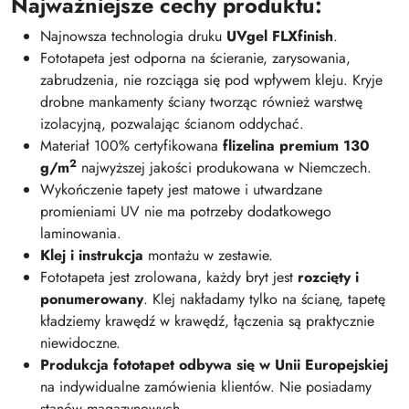
Najważniejsze cechy produktu:
Najnowsza technologia druku
UVgel FLXfinish
.
Fototapeta jest odporna na ścieranie, zarysowania,
zabrudzenia, nie rozciąga się pod wpływem kleju. Kryje
drobne mankamenty ściany tworząc również warstwę
izolacyjną, pozwalając ścianom oddychać.
Materiał 100% certyfikowana
flizelina premium 130
2
g/m
najwyższej jakości produkowana w Niemczech.
Wykończenie tapety jest matowe i utwardzane
promieniami UV nie ma potrzeby dodatkowego
laminowania.
Klej i instrukcja
montażu w zestawie.
Fototapeta jest zrolowana, każdy bryt jest
rozcięty i
ponumerowany
. Klej nakładamy tylko na ścianę, tapetę
kładziemy krawędź w krawędź, łączenia są praktycznie
niewidoczne.
Produkcja fototapet odbywa się w Unii Europejskiej
na indywidualne zamówienia klientów. Nie posiadamy
stanów magazynowych.