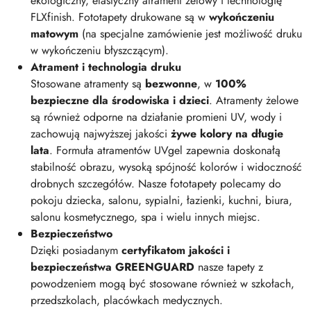
ekologiczny, elastyczny atrament żelowy i technologię
FLXfinish. Fototapety drukowane są w
wykończeniu
matowym
(na specjalne zamówienie jest możliwość druku
w wykończeniu błyszczącym).
Atrament i technologia druku
Stosowane atramenty są
bezwonne
, w
100%
bezpieczne dla środowiska i dzieci
. Atramenty żelowe
są również odporne na działanie promieni UV, wody i
zachowują najwyższej jakości
żywe kolory na długie
lata
. Formuła atramentów UVgel zapewnia doskonałą
stabilność obrazu, wysoką spójność kolorów i widoczność
drobnych szczegółów. Nasze fototapety polecamy do
pokoju dziecka, salonu, sypialni, łazienki, kuchni, biura,
salonu kosmetycznego, spa i wielu innych miejsc.
Bezpieczeństwo
Dzięki posiadanym
certyfikatom jakości i
bezpieczeństwa GREENGUARD
nasze tapety z
powodzeniem mogą być stosowane również w szkołach,
przedszkolach, placówkach medycznych.