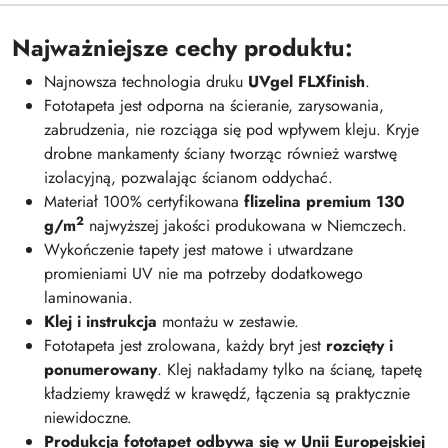
Najważniejsze cechy produktu:
Najnowsza technologia druku
UVgel FLXfinish
.
Fototapeta jest odporna na ścieranie, zarysowania,
zabrudzenia, nie rozciąga się pod wpływem kleju. Kryje
drobne mankamenty ściany tworząc również warstwę
izolacyjną, pozwalając ścianom oddychać.
Materiał 100% certyfikowana
flizelina premium 130
2
g/m
najwyższej jakości produkowana w Niemczech.
Wykończenie tapety jest matowe i utwardzane
promieniami UV nie ma potrzeby dodatkowego
laminowania.
Klej i instrukcja
montażu w zestawie.
Fototapeta jest zrolowana, każdy bryt jest
rozcięty i
ponumerowany
. Klej nakładamy tylko na ścianę, tapetę
kładziemy krawędź w krawędź, łączenia są praktycznie
niewidoczne.
Produkcja fototapet odbywa się w Unii Europejskiej