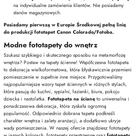
na indywidualne zamówienia klientów. Nie posiadamy
stanów magazynowych.
Posiadamy pierwszą w Europie Środkowej pełną linię
do produkcji fototapet Canon Colorado/Fotoba.
Modne fototapety do wnętrz
Szukasz szybkiego i skutecznego sposobu na metamorfozę
wnętrza? Postaw na tapety ścienne! Współczesna fototapeta
to dekoracja wielkoformatowa, która błyskawicznie przemieni
pomieszczenie w zupełnie inne miejsce. Przygotowaliśmy
najpopularniejsze wzory tapet ściennych w różnych stylach,
które pasują do kuchni, sypialni, łazienki, biura, pokoju
dziecka i nastolatka.
Fototapeta na ścianę
to uniwersalna i
ponadczasowa dekoracja, która zyskała ogromną
popularność. Odpowiednio dobrana tapeta podkreśli
charakter wnętrza i zalety aranżacji, a dodatkowo ukryje
wady pomieszczenia. W naszej ofercie znajdziesz fototapety
w jasnych kolorach, fototapety przestrzenne oraz
fototapety