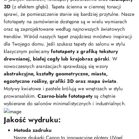
3D
(z efektem głębi). Tapeta ścienna w ciemnej tonacji
sprawi, że pomieszczenie stanie się bardziej przytulne. Nasze
fototapety na zamówienie dostępne są w wielu wymiarach
oraz są zaprojektowane według najnowszych światowych
trendów. Wśród naszych tapet znajdziesz mnóstwo inspiracji
dla Twojego domu. Jeśli szukasz tapety do salonu w stylu
klasycznym polecamy
fototapety z grafiką tekstury
drewnianej, białej cegły lub krajobraz górski
. W
nowoczesnych aranżacjach sprawdzają się wzory
abstrakcyjne, kształty geometryczne, miasta,
egzotyczne rośliny, grafiki 3D oraz mapa świata
.
Motywy kwiatowe i pastele królują we wnętrzach w stylu
prowansalskim.
Czarno-białe fototapety
są chętnie
wybierane do salonów minimalistycznych i industrialnych.
Jakość wydruku:
Metoda zadruku
Nasze drukarki Canon to innowacyjne plotery UVgel