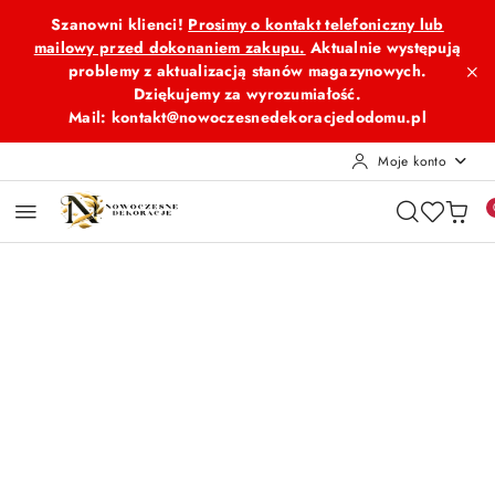
Przejdź do treści głównej
Przejdź do wyszukiwarki
Przejdź do moje konto
Przejdź do menu głównego
Przejdź do opisu produktu
Przejdź do stopki
Szanowni klienci!
Prosimy o kontakt telefoniczny lub
mailowy przed dokonaniem zakupu.
Aktualnie występują
problemy z aktualizacją stanów magazynowych.
Dziękujemy za wyrozumiałość.
Mail: kontakt@nowoczesnedekoracjedodomu.pl
Moje konto