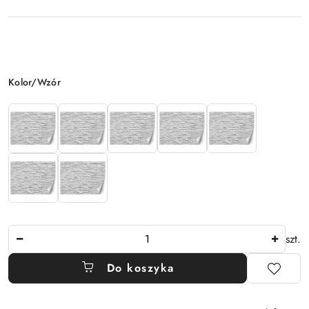
Wariant
Kolor/Wzór
Ilość
szt.
Do koszyka