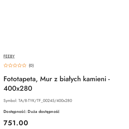
NAZWA
FEEBY
PRODUCENTA:
(0)
Fototapeta, Mur z białych kamieni -
400x280
Symbol:
TA/8-TYK/TF_00245/400x280
Dostępność:
Duża dostępność
cena:
751.00