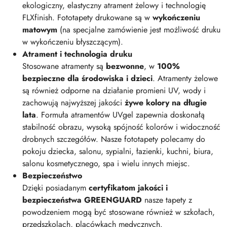
ekologiczny, elastyczny atrament żelowy i technologię
FLXfinish. Fototapety drukowane są w
wykończeniu
matowym
(na specjalne zamówienie jest możliwość druku
w wykończeniu błyszczącym).
Atrament i technologia druku
Stosowane atramenty są
bezwonne
, w
100%
bezpieczne dla środowiska i dzieci
. Atramenty żelowe
są również odporne na działanie promieni UV, wody i
zachowują najwyższej jakości
żywe kolory na długie
lata
. Formuła atramentów UVgel zapewnia doskonałą
stabilność obrazu, wysoką spójność kolorów i widoczność
drobnych szczegółów. Nasze fototapety polecamy do
pokoju dziecka, salonu, sypialni, łazienki, kuchni, biura,
salonu kosmetycznego, spa i wielu innych miejsc.
Bezpieczeństwo
Dzięki posiadanym
certyfikatom jakości i
bezpieczeństwa GREENGUARD
nasze tapety z
powodzeniem mogą być stosowane również w szkołach,
przedszkolach, placówkach medycznych.