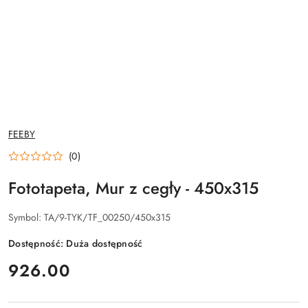
NAZWA
FEEBY
PRODUCENTA:
(0)
Fototapeta, Mur z cegły - 450x315
Symbol:
TA/9-TYK/TF_00250/450x315
Dostępność:
Duża dostępność
cena:
926.00