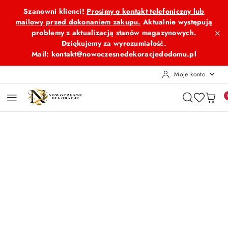
Przejdź do treści głównej
Przejdź do wyszukiwarki
Przejdź do moje konto
Przejdź do menu głównego
Przejdź do opisu produktu
Przejdź do stopki
Szanowni klienci!
Prosimy o kontakt telefoniczny lub
mailowy przed dokonaniem zakupu.
Aktualnie występują
problemy z aktualizacją stanów magazynowych.
Dziękujemy za wyrozumiałość.
Mail: kontakt@nowoczesnedekoracjedodomu.pl
Moje konto