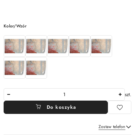
Wariant
Kolor/Wzór
Ilość
szt.
Do koszyka
Zostaw telefon