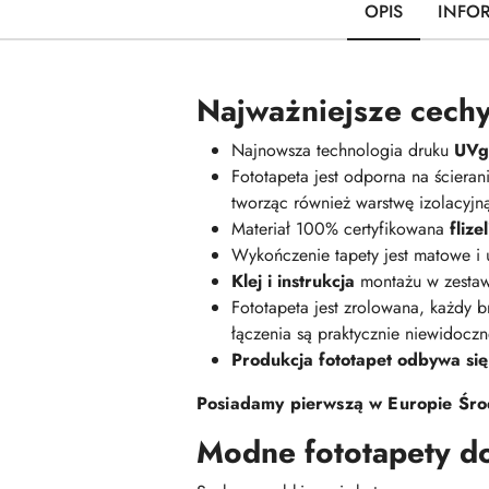
OPIS
INFO
Najważniejsze cechy
Najnowsza technologia druku
UVge
Fototapeta jest odporna na ściera
tworząc również warstwę izolacyj
Materiał 100% certyfikowana
fliz
Wykończenie tapety jest matowe i
Klej i instrukcja
montażu w zestaw
Fototapeta jest zrolowana, każdy br
łączenia są praktycznie niewidoczn
Produkcja fototapet odbywa się
Posiadamy pierwszą w Europie Środ
Modne fototapety d