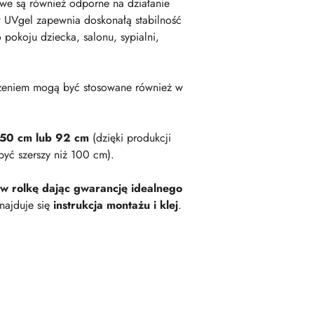
owe są również odporne na działanie
 UVgel zapewnia doskonałą stabilność
okoju dziecka, salonu, sypialni,
zeniem mogą być stosowane również w
 50 cm lub 92 cm
(dzięki produkcji
być szerszy niż 100 cm).
 w rolkę dając gwarancję idealnego
najduje się
instrukcja montażu i klej
.