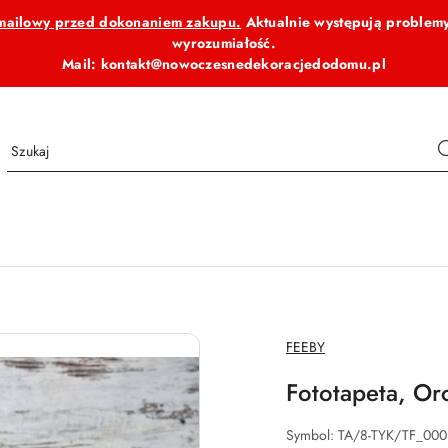
b mailowy przed dokonaniem zakupu.
Aktualnie występują problemy
wyrozumiałość.
Mail: kontakt@nowoczesnedekoracjedodomu.pl
NAZWA
FEEBY
PRODUCENTA:
Fototapeta, Or
Symbol:
TA/8-TYK/TF_00