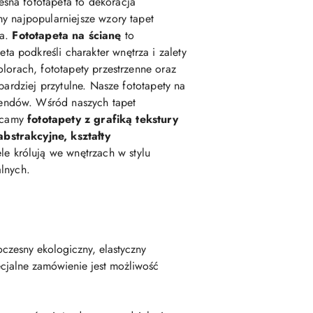
esna fototapeta to dekoracja
my najpopularniejsze wzory tapet
ka.
Fototapeta na ścianę
to
podkreśli charakter wnętrza i zalety
lorach, fototapety przestrzenne oraz
 bardziej przytulne. Nasze fototapety na
rendów. Wśród naszych tapet
lecamy
fototapety z grafiką tekstury
abstrakcyjne, kształty
e królują we wnętrzach w stylu
alnych.
czesny ekologiczny, elastyczny
cjalne zamówienie jest możliwość