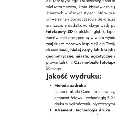
Szukasz szybkiego i skutecznego sposo
wielkoformatowa, która błyskawicznie 
ściennych w różnych stylach, które pasu
uniwersalna i ponadczasowa dekoracja,
aranżacji, a dodatkowo ukryje wady po
fototapety 3D
(z efektem głębi). Tap
zamówienie dostępne są w wielu wymi
znajdziesz mnóstwo inspiracji dla Two
drewnianej, białej cegły lub krajob
geometryczne, miasta, egzotyczne ro
prowansalskim.
Czarno-białe fototap
Jakość wydruku:
Metoda zadruku
Nasze drukarki Canon to innowacyj
atrament żelowy i technologię FLX
druku w wykończeniu błyszczącym)
Atrament i technologia druku