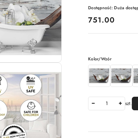
Dostępność:
Duża dostę
cena:
751.00
Wariant
Kolor/Wzór
Ilość
szt.
Dostępność