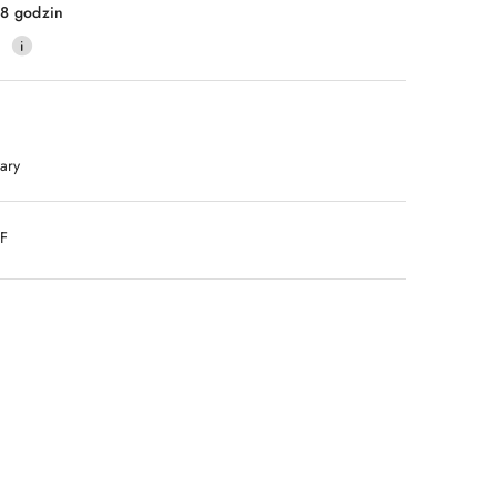
8 godzin
0
ary
DF