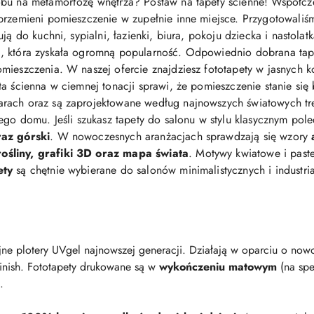
bu na metamorfozę wnętrza? Postaw na tapety ścienne! Współcz
przemieni pomieszczenie w zupełnie inne miejsce. Przygotowaliś
ją do kuchni, sypialni, łazienki, biura, pokoju dziecka i nastolat
 która zyskała ogromną popularność. Odpowiednio dobrana tapeta 
mieszczenia. W naszej ofercie znajdziesz fototapety w jasnych ko
eta ścienna w ciemnej tonacji sprawi, że pomieszczenie stanie się
arach oraz są zaprojektowane według najnowszych światowych t
jego domu. Jeśli szukasz tapety do salonu w stylu klasycznym po
raz górski
. W nowoczesnych aranżacjach sprawdzają się wzory
śliny, grafiki 3D oraz mapa świata
. Motywy kwiatowe i pastel
ety
są chętnie wybierane do salonów minimalistycznych i industri
ne plotery UVgel najnowszej generacji. Działają w oparciu o nowo
finish. Fototapety drukowane są w
wykończeniu matowym
(na spe
.