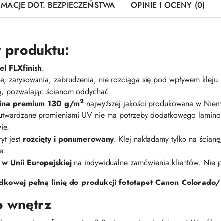
RMACJE DOT. BEZPIECZEŃSTWA
OPINIE I OCENY (0)
 produktu:
l FLXfinish
.
nie, zarysowania, zabrudzenia, nie rozciąga się pod wpływem kleju
ną, pozwalając ścianom oddychać.
2
elina premium 130 g/m
najwyższej jakości produkowana w Niem
 utwardzane promieniami UV nie ma potrzeby dodatkowego lamino
ie.
yt jest
rozcięty i ponumerowany
. Klej nakładamy tylko na ścian
e.
 w Unii Europejskiej
na indywidualne zamówienia klientów. Nie
kowej pełną linię do produkcji fototapet Canon Colorado/
o wnętrz