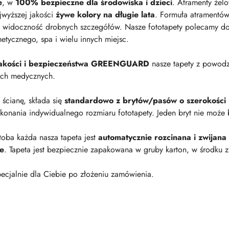
e
, w
100% bezpieczne dla środowiska i dzieci
. Atramenty żel
jwyższej jakości
żywe kolory na długie lata
. Formuła atramentów
 widoczność drobnych szczegółów. Nasze fototapety polecamy do p
metycznego, spa i wielu innych miejsc.
 jakości i bezpieczeństwa GREENGUARD
nasze tapety z powod
ach medycznych.
a ścianę, składa się
standardowo z brytów/pasów o szerokości
onania indywidualnego rozmiaru fototapety. Jeden bryt nie może 
oba każda nasza tapeta jest
automatycznie rozcinana i zwijana
ie
. Tapeta jest bezpiecznie zapakowana w gruby karton, w środku z
ecjalnie dla Ciebie po złożeniu zamówienia.