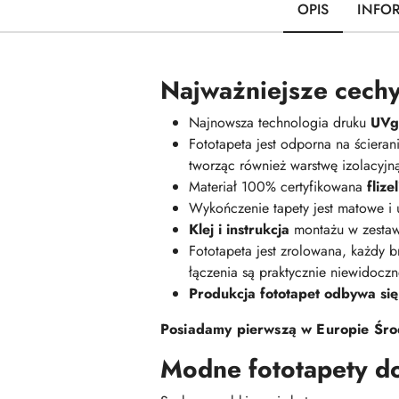
OPIS
INFO
Najważniejsze cechy
Najnowsza technologia druku
UVge
Fototapeta jest odporna na ściera
tworząc również warstwę izolacyj
Materiał 100% certyfikowana
fliz
Wykończenie tapety jest matowe i
Klej i instrukcja
montażu w zestaw
Fototapeta jest zrolowana, każdy br
łączenia są praktycznie niewidoczn
Produkcja fototapet odbywa się
Posiadamy pierwszą w Europie Środ
Modne fototapety d