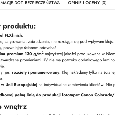
RMACJE DOT. BEZPIECZEŃSTWA
OPINIE I OCENY (0)
 produktu:
l FLXfinish
.
nie, zarysowania, zabrudzenia, nie rozciąga się pod wpływem kleju
ną, pozwalając ścianom oddychać.
2
elina premium 130 g/m
najwyższej jakości produkowana w Niem
 utwardzane promieniami UV nie ma potrzeby dodatkowego lamino
ie.
yt jest
rozcięty i ponumerowany
. Klej nakładamy tylko na ścian
e.
 w Unii Europejskiej
na indywidualne zamówienia klientów. Nie
kowej pełną linię do produkcji fototapet Canon Colorado/
o wnętrz