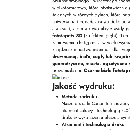
Szukasz szybkiego i skutecznego sposo
wielkoformatowa, która błyskawicznie 
ściennych w różnych stylach, które pasu
uniwersalna i ponadczasowa dekoracja,
aranżacji, a dodatkowo ukryje wady po
fototapety 3D
(z efektem głębi). Tap
zamówienie dostępne są w wielu wymi
znajdziesz mnóstwo inspiracji dla Two
drewnianej, białej cegły lub krajob
geometryczne, miasta, egzotyczne ro
prowansalskim.
Czarno-białe fototap
Jakość wydruku:
Metoda zadruku
Nasze drukarki Canon to innowacyj
atrament żelowy i technologię FLX
druku w wykończeniu błyszczącym)
Atrament i technologia druku