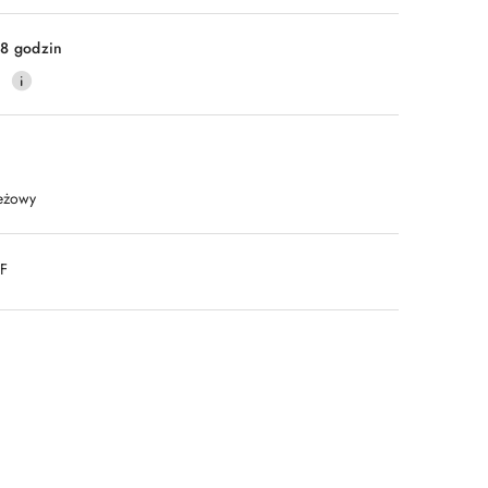
Wyślij
8 godzin
0
eżowy
DF