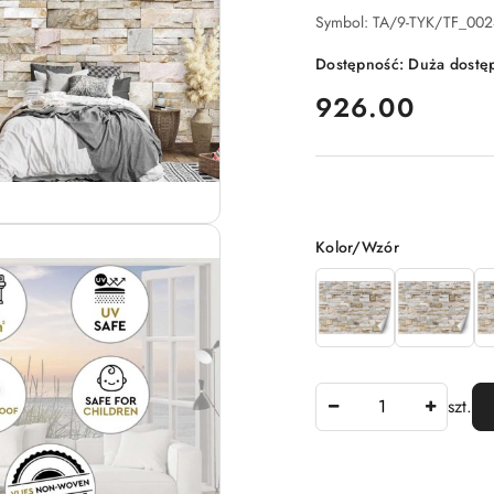
Symbol:
TA/9-TYK/TF_002
Dostępność:
Duża dostę
cena:
926.00
Wariant
Kolor/Wzór
Ilość
szt.