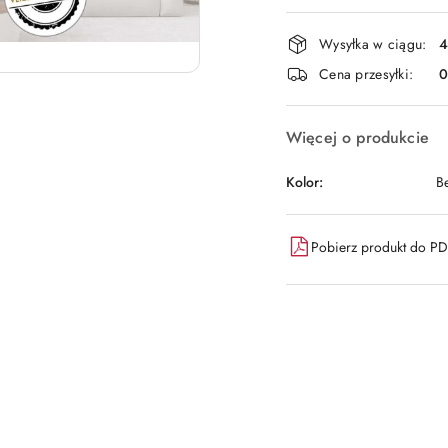
Dostępność
Wysyłka w ciągu:
4
i
Cena przesyłki:
dostawa
Więcej o produkcie
Kolor:
B
Pobierz produkt do P