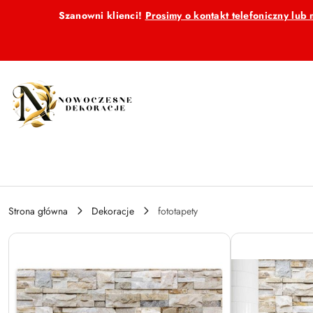
Przejdź do treści głównej
Przejdź do wyszukiwarki
Przejdź do moje konto
Przejdź do menu głównego
Przejdź do opisu produktu
Przejdź do stopki
Szanowni klienci!
Prosimy o kontakt telefoniczny lu
Strona główna
Dekoracje
fototapety