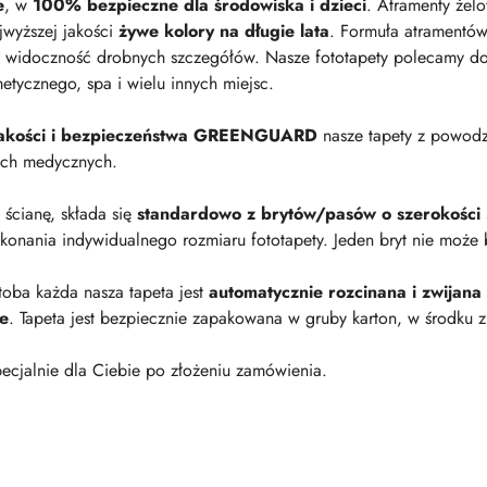
e
, w
100% bezpieczne dla środowiska i dzieci
. Atramenty żel
jwyższej jakości
żywe kolory na długie lata
. Formuła atramentów
 widoczność drobnych szczegółów. Nasze fototapety polecamy do p
metycznego, spa i wielu innych miejsc.
 jakości i bezpieczeństwa GREENGUARD
nasze tapety z powod
ach medycznych.
a ścianę, składa się
standardowo z brytów/pasów o szerokości
onania indywidualnego rozmiaru fototapety. Jeden bryt nie może 
oba każda nasza tapeta jest
automatycznie rozcinana i zwijana
ie
. Tapeta jest bezpiecznie zapakowana w gruby karton, w środku z
ecjalnie dla Ciebie po złożeniu zamówienia.