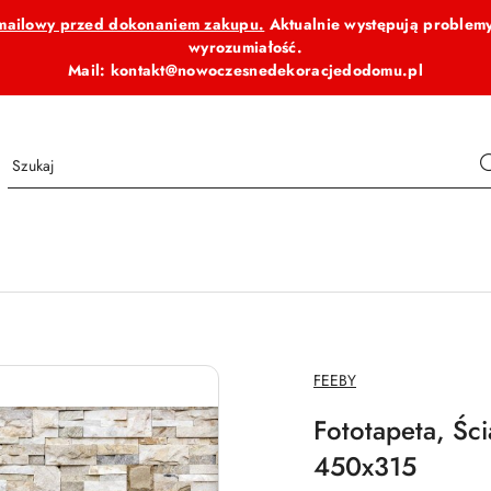
b mailowy przed dokonaniem zakupu.
Aktualnie występują problemy
wyrozumiałość.
Mail: kontakt@nowoczesnedekoracjedodomu.pl
NAZWA
FEEBY
PRODUCENTA:
Fototapeta, Śc
450x315