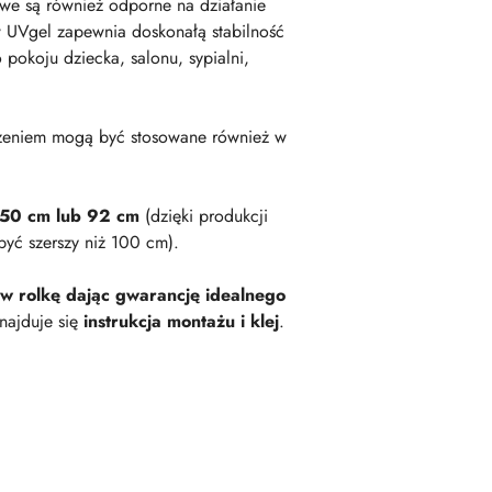
owe są również odporne na działanie
 UVgel zapewnia doskonałą stabilność
okoju dziecka, salonu, sypialni,
zeniem mogą być stosowane również w
 50 cm lub 92 cm
(dzięki produkcji
być szerszy niż 100 cm).
 w rolkę dając gwarancję idealnego
najduje się
instrukcja montażu i klej
.