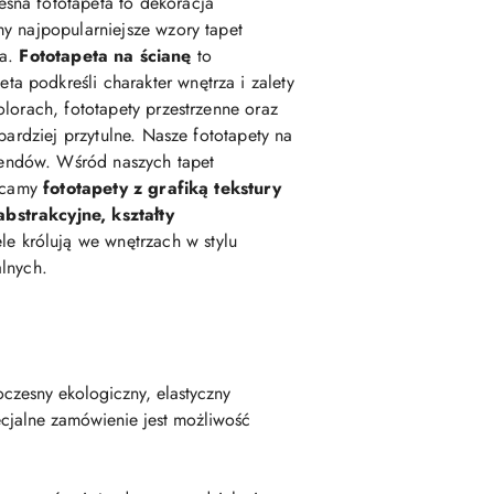
esna fototapeta to dekoracja
my najpopularniejsze wzory tapet
ka.
Fototapeta na ścianę
to
podkreśli charakter wnętrza i zalety
lorach, fototapety przestrzenne oraz
 bardziej przytulne. Nasze fototapety na
rendów. Wśród naszych tapet
lecamy
fototapety z grafiką tekstury
abstrakcyjne, kształty
e królują we wnętrzach w stylu
alnych.
czesny ekologiczny, elastyczny
cjalne zamówienie jest możliwość