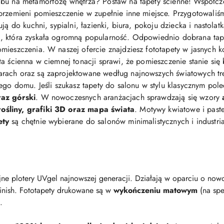
bu na metamorfozę wnętrza? Postaw na tapety ścienne! Współcz
przemieni pomieszczenie w zupełnie inne miejsce. Przygotowaliś
ją do kuchni, sypialni, łazienki, biura, pokoju dziecka i nastolat
 która zyskała ogromną popularność. Odpowiednio dobrana tapeta 
mieszczenia. W naszej ofercie znajdziesz fototapety w jasnych ko
eta ścienna w ciemnej tonacji sprawi, że pomieszczenie stanie się
arach oraz są zaprojektowane według najnowszych światowych t
jego domu. Jeśli szukasz tapety do salonu w stylu klasycznym po
raz górski
. W nowoczesnych aranżacjach sprawdzają się wzory
śliny, grafiki 3D oraz mapa świata
. Motywy kwiatowe i pastel
ety
są chętnie wybierane do salonów minimalistycznych i industri
ne plotery UVgel najnowszej generacji. Działają w oparciu o nowo
finish. Fototapety drukowane są w
wykończeniu matowym
(na spe
.