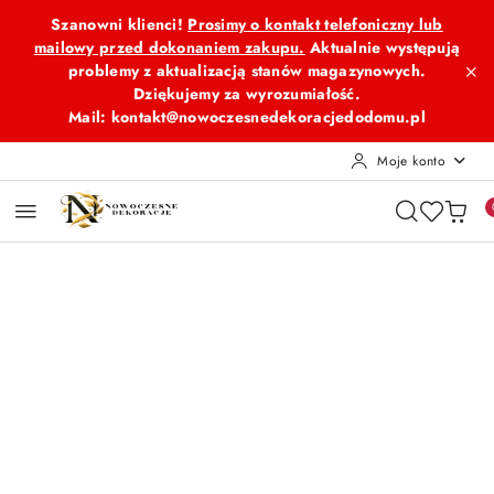
Przejdź do treści głównej
Przejdź do wyszukiwarki
Przejdź do moje konto
Przejdź do menu głównego
Przejdź do opisu produktu
Przejdź do stopki
Szanowni klienci!
Prosimy o kontakt telefoniczny lub
mailowy przed dokonaniem zakupu.
Aktualnie występują
problemy z aktualizacją stanów magazynowych.
Dziękujemy za wyrozumiałość.
Mail: kontakt@nowoczesnedekoracjedodomu.pl
Moje konto