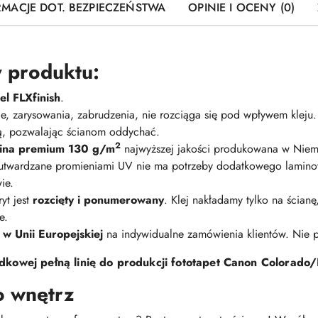
RMACJE DOT. BEZPIECZEŃSTWA
OPINIE I OCENY (0)
 produktu:
l FLXfinish
.
nie, zarysowania, zabrudzenia, nie rozciąga się pod wpływem kleju
ną, pozwalając ścianom oddychać.
2
elina premium 130 g/m
najwyższej jakości produkowana w Niem
 utwardzane promieniami UV nie ma potrzeby dodatkowego lamino
ie.
yt jest
rozcięty i ponumerowany
. Klej nakładamy tylko na ścian
e.
 w Unii Europejskiej
na indywidualne zamówienia klientów. Nie
kowej pełną linię do produkcji fototapet Canon Colorado/
o wnętrz