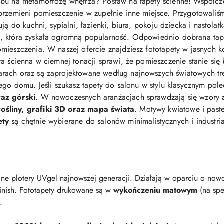
bu na metamorfozę wnętrza? Postaw na tapety ścienne! Współcz
przemieni pomieszczenie w zupełnie inne miejsce. Przygotowaliś
ją do kuchni, sypialni, łazienki, biura, pokoju dziecka i nastolat
 która zyskała ogromną popularność. Odpowiednio dobrana tapeta 
mieszczenia. W naszej ofercie znajdziesz fototapety w jasnych ko
eta ścienna w ciemnej tonacji sprawi, że pomieszczenie stanie się
arach oraz są zaprojektowane według najnowszych światowych t
jego domu. Jeśli szukasz tapety do salonu w stylu klasycznym po
raz górski
. W nowoczesnych aranżacjach sprawdzają się wzory
śliny, grafiki 3D oraz mapa świata
. Motywy kwiatowe i pastel
ety
są chętnie wybierane do salonów minimalistycznych i industri
ne plotery UVgel najnowszej generacji. Działają w oparciu o nowo
finish. Fototapety drukowane są w
wykończeniu matowym
(na spe
.