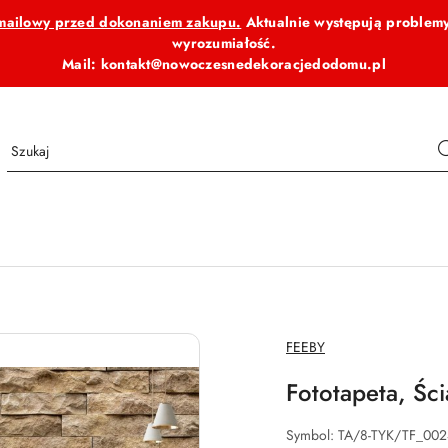
b mailowy przed dokonaniem zakupu.
Aktualnie występują problemy
wyrozumiałość.
Mail: kontakt@nowoczesnedekoracjedodomu.pl
NAZWA
FEEBY
PRODUCENTA:
Fototapeta, Śc
Symbol:
TA/8-TYK/TF_00