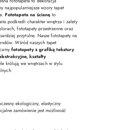
esna fototapeta to dekoracja
my najpopularniejsze wzory tapet
ka.
Fototapeta na ścianę
to
podkreśli charakter wnętrza i zalety
lorach, fototapety przestrzenne oraz
 bardziej przytulne. Nasze fototapety na
rendów. Wśród naszych tapet
lecamy
fototapety z grafiką tekstury
abstrakcyjne, kształty
e królują we wnętrzach w stylu
alnych.
czesny ekologiczny, elastyczny
cjalne zamówienie jest możliwość