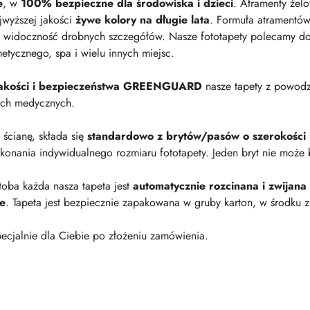
e
, w
100% bezpieczne dla środowiska i dzieci
. Atramenty żel
jwyższej jakości
żywe kolory na długie lata
. Formuła atramentów
 widoczność drobnych szczegółów. Nasze fototapety polecamy do p
metycznego, spa i wielu innych miejsc.
 jakości i bezpieczeństwa GREENGUARD
nasze tapety z powod
ach medycznych.
a ścianę, składa się
standardowo z brytów/pasów o szerokości
onania indywidualnego rozmiaru fototapety. Jeden bryt nie może 
oba każda nasza tapeta jest
automatycznie rozcinana i zwijana
ie
. Tapeta jest bezpiecznie zapakowana w gruby karton, w środku z
ecjalnie dla Ciebie po złożeniu zamówienia.