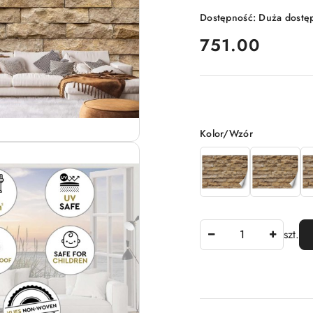
Dostępność:
Duża dostę
cena:
751.00
Wariant
Kolor/Wzór
Ilość
szt.
Dostępność