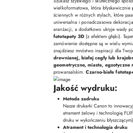
Szukasz szybkiego i skutecznego sposo
wielkoformatowa, która błyskawicznie 
ściennych w różnych stylach, które pasu
uniwersalna i ponadczasowa dekoracja,
aranżacji, a dodatkowo ukryje wady po
fototapety 3D
(z efektem głębi). Tap
zamówienie dostępne są w wielu wymi
znajdziesz mnóstwo inspiracji dla Two
drewnianej, białej cegły lub krajob
geometryczne, miasta, egzotyczne ro
prowansalskim.
Czarno-białe fototap
Jakość wydruku:
Metoda zadruku
Nasze drukarki Canon to innowacyj
atrament żelowy i technologię FLX
druku w wykończeniu błyszczącym)
Atrament i technologia druku