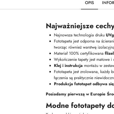
OPIS
INFO
Najważniejsze cechy
Najnowsza technologia druku
UVge
Fototapeta jest odporna na ściera
tworząc również warstwę izolacyj
Materiał 100% certyfikowana
fliz
Wykończenie tapety jest matowe i
Klej i instrukcja
montażu w zestaw
Fototapeta jest zrolowana, każdy br
łączenia są praktycznie niewidoczn
Produkcja fototapet odbywa się
Posiadamy pierwszą w Europie Środ
Modne fototapety d