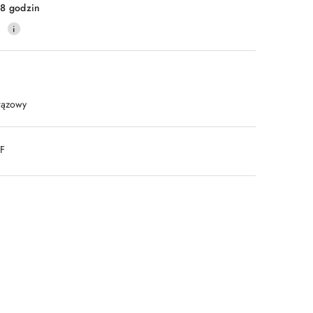
8 godzin
0
rązowy
DF