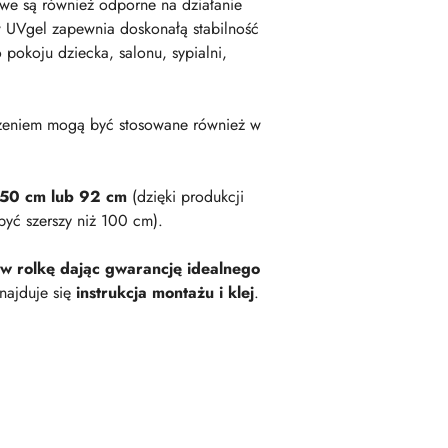
owe są również odporne na działanie
 UVgel zapewnia doskonałą stabilność
okoju dziecka, salonu, sypialni,
zeniem mogą być stosowane również w
 50 cm lub 92 cm
(dzięki produkcji
być szerszy niż 100 cm).
 w rolkę dając gwarancję idealnego
najduje się
instrukcja montażu i klej
.