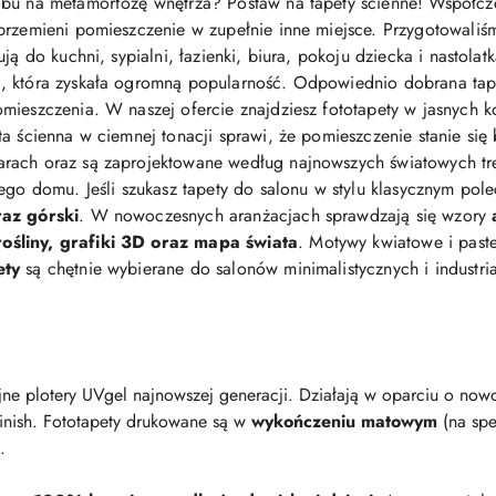
bu na metamorfozę wnętrza? Postaw na tapety ścienne! Współcz
przemieni pomieszczenie w zupełnie inne miejsce. Przygotowaliś
ją do kuchni, sypialni, łazienki, biura, pokoju dziecka i nastolat
 która zyskała ogromną popularność. Odpowiednio dobrana tapeta 
mieszczenia. W naszej ofercie znajdziesz fototapety w jasnych ko
eta ścienna w ciemnej tonacji sprawi, że pomieszczenie stanie się
arach oraz są zaprojektowane według najnowszych światowych t
jego domu. Jeśli szukasz tapety do salonu w stylu klasycznym po
raz górski
. W nowoczesnych aranżacjach sprawdzają się wzory
śliny, grafiki 3D oraz mapa świata
. Motywy kwiatowe i pastel
ety
są chętnie wybierane do salonów minimalistycznych i industri
ne plotery UVgel najnowszej generacji. Działają w oparciu o nowo
finish. Fototapety drukowane są w
wykończeniu matowym
(na spe
.