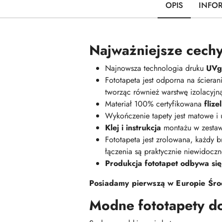
OPIS
INFO
Najważniejsze cechy
Najnowsza technologia druku
UVge
Fototapeta jest odporna na ściera
tworząc również warstwę izolacyj
Materiał 100% certyfikowana
fliz
Wykończenie tapety jest matowe i
Klej i instrukcja
montażu w zestaw
Fototapeta jest zrolowana, każdy br
łączenia są praktycznie niewidoczn
Produkcja fototapet odbywa się
Posiadamy pierwszą w Europie Środ
Modne fototapety d