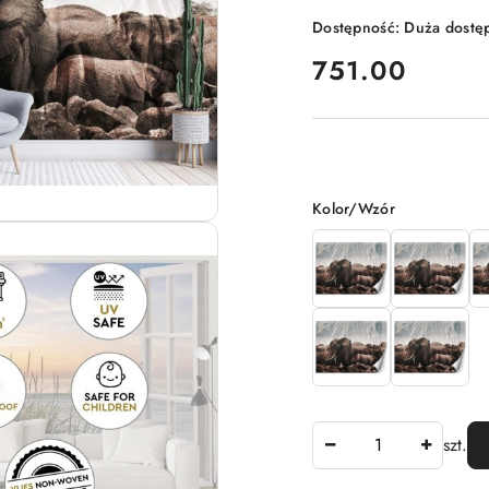
Dostępność:
Duża dostę
cena:
751.00
Wariant
Kolor/Wzór
Ilość
szt.