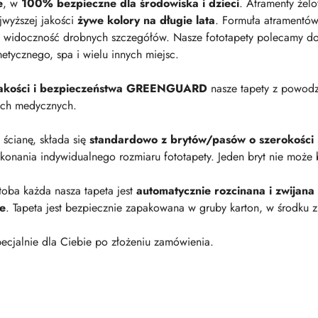
e
, w
100% bezpieczne dla środowiska i dzieci
. Atramenty żel
jwyższej jakości
żywe kolory na długie lata
. Formuła atramentów
 widoczność drobnych szczegółów. Nasze fototapety polecamy do p
metycznego, spa i wielu innych miejsc.
 jakości i bezpieczeństwa GREENGUARD
nasze tapety z powod
ach medycznych.
a ścianę, składa się
standardowo z brytów/pasów o szerokości
onania indywidualnego rozmiaru fototapety. Jeden bryt nie może 
oba każda nasza tapeta jest
automatycznie rozcinana i zwijana
ie
. Tapeta jest bezpiecznie zapakowana w gruby karton, w środku z
ecjalnie dla Ciebie po złożeniu zamówienia.