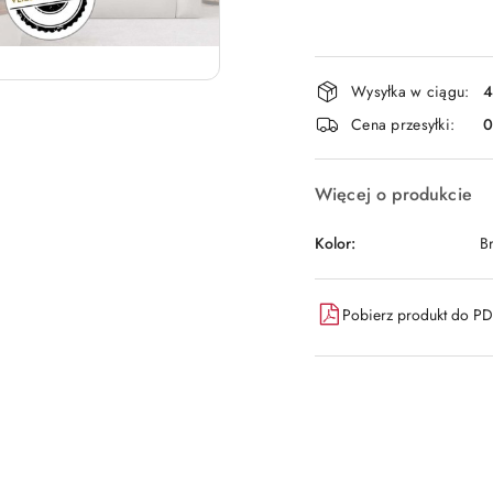
Dostępność
Wysyłka w ciągu:
4
i
Cena przesyłki:
dostawa
Więcej o produkcie
Kolor:
B
Pobierz produkt do P