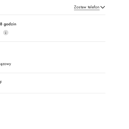
Zostaw telefon
Wyślij
8 godzin
0
rązowy
DF