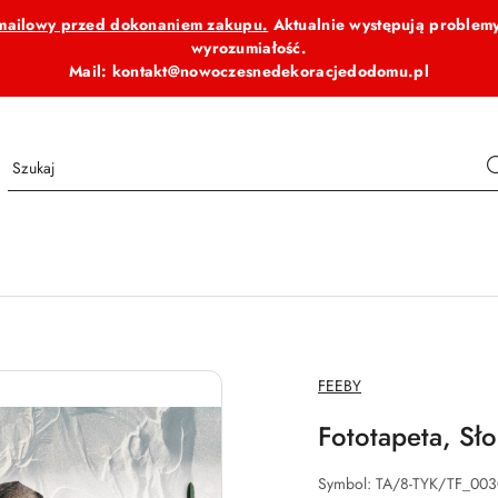
b mailowy przed dokonaniem zakupu.
Aktualnie występują problemy
wyrozumiałość.
Mail: kontakt@nowoczesnedekoracjedodomu.pl
NAZWA
FEEBY
PRODUCENTA:
Fototapeta, Sł
Symbol:
TA/8-TYK/TF_00