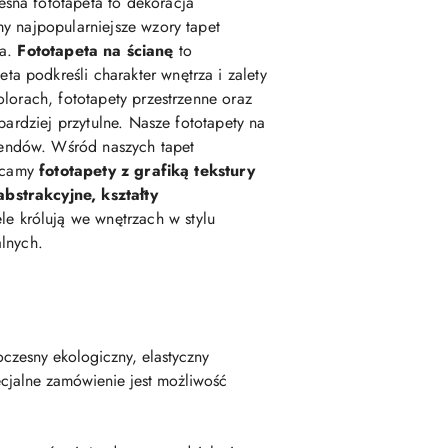
esna fototapeta to dekoracja
my najpopularniejsze wzory tapet
ka.
Fototapeta na ścianę
to
podkreśli charakter wnętrza i zalety
lorach, fototapety przestrzenne oraz
 bardziej przytulne. Nasze fototapety na
rendów. Wśród naszych tapet
lecamy
fototapety z grafiką tekstury
abstrakcyjne, kształty
e królują we wnętrzach w stylu
alnych.
czesny ekologiczny, elastyczny
cjalne zamówienie jest możliwość