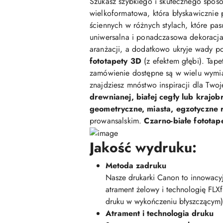
Szukasz szybkiego i skutecznego sposo
wielkoformatowa, która błyskawicznie 
ściennych w różnych stylach, które pasu
uniwersalna i ponadczasowa dekoracja,
aranżacji, a dodatkowo ukryje wady po
fototapety 3D
(z efektem głębi). Tap
zamówienie dostępne są w wielu wymi
znajdziesz mnóstwo inspiracji dla Two
drewnianej, białej cegły lub krajob
geometryczne, miasta, egzotyczne ro
prowansalskim.
Czarno-białe fototap
Jakość wydruku:
Metoda zadruku
Nasze drukarki Canon to innowacyj
atrament żelowy i technologię FLX
druku w wykończeniu błyszczącym)
Atrament i technologia druku