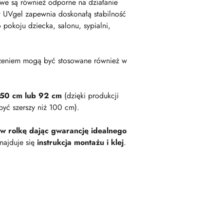
owe są również odporne na działanie
 UVgel zapewnia doskonałą stabilność
okoju dziecka, salonu, sypialni,
zeniem mogą być stosowane również w
 50 cm lub 92 cm
(dzięki produkcji
być szerszy niż 100 cm).
 w rolkę dając gwarancję idealnego
najduje się
instrukcja montażu i klej
.