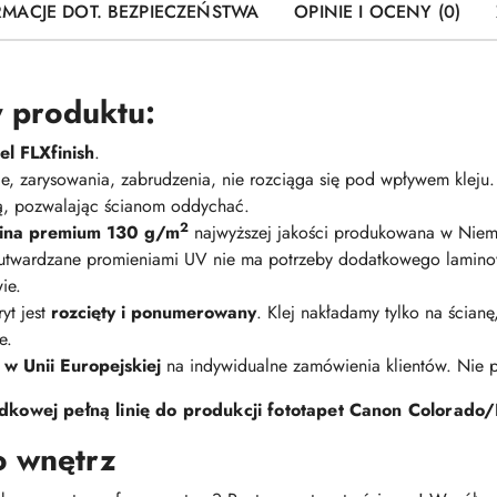
RMACJE DOT. BEZPIECZEŃSTWA
OPINIE I OCENY (0)
 produktu:
l FLXfinish
.
nie, zarysowania, zabrudzenia, nie rozciąga się pod wpływem kleju
ną, pozwalając ścianom oddychać.
2
elina premium 130 g/m
najwyższej jakości produkowana w Niem
 utwardzane promieniami UV nie ma potrzeby dodatkowego lamino
ie.
yt jest
rozcięty i ponumerowany
. Klej nakładamy tylko na ścian
e.
 w Unii Europejskiej
na indywidualne zamówienia klientów. Nie
kowej pełną linię do produkcji fototapet Canon Colorado/
o wnętrz