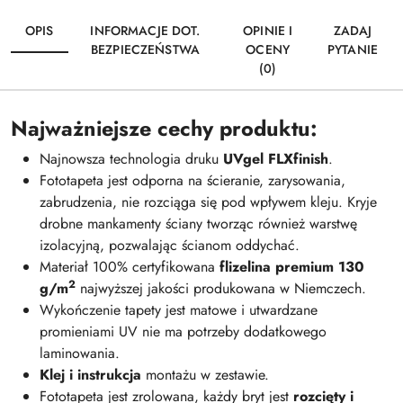
OPIS
INFORMACJE DOT.
OPINIE I
ZADAJ
BEZPIECZEŃSTWA
OCENY
PYTANIE
(0)
Najważniejsze cechy produktu:
Najnowsza technologia druku
UVgel FLXfinish
.
Fototapeta jest odporna na ścieranie, zarysowania,
zabrudzenia, nie rozciąga się pod wpływem kleju. Kryje
drobne mankamenty ściany tworząc również warstwę
izolacyjną, pozwalając ścianom oddychać.
Materiał 100% certyfikowana
flizelina premium 130
2
g/m
najwyższej jakości produkowana w Niemczech.
Wykończenie tapety jest matowe i utwardzane
promieniami UV nie ma potrzeby dodatkowego
laminowania.
Klej i instrukcja
montażu w zestawie.
Fototapeta jest zrolowana, każdy bryt jest
rozcięty i