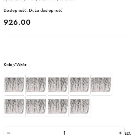
Dostępność:
Duża dostępność
cena:
926.00
Wariant
Kolor/Wzór
Ilość
szt.