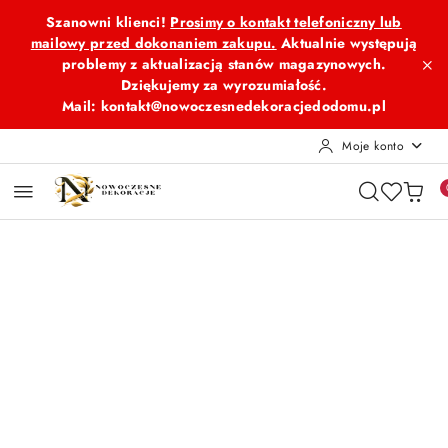
Przejdź do treści głównej
Przejdź do wyszukiwarki
Przejdź do moje konto
Przejdź do menu głównego
Przejdź do opisu produktu
Przejdź do stopki
Szanowni klienci!
Prosimy o kontakt telefoniczny lub
mailowy przed dokonaniem zakupu.
Aktualnie występują
problemy z aktualizacją stanów magazynowych.
Dziękujemy za wyrozumiałość.
Mail: kontakt@nowoczesnedekoracjedodomu.pl
Moje konto