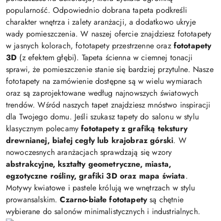
popularność. Odpowiednio dobrana tapeta podkreśli
charakter wnętrza i zalety aranżacji, a dodatkowo ukryje
wady pomieszczenia. W naszej ofercie znajdziesz fototapety
w jasnych kolorach, fototapety przestrzenne oraz
fototapety
3D
(z efektem głębi). Tapeta ścienna w ciemnej tonacji
sprawi, że pomieszczenie stanie się bardziej przytulne. Nasze
fototapety na zamówienie dostępne są w wielu wymiarach
oraz są zaprojektowane według najnowszych światowych
trendów. Wśród naszych tapet znajdziesz mnóstwo inspiracji
dla Twojego domu. Jeśli szukasz tapety do salonu w stylu
klasycznym polecamy
fototapety z grafiką tekstury
drewnianej, białej cegły lub krajobraz górski
. W
nowoczesnych aranżacjach sprawdzają się wzory
abstrakcyjne, kształty geometryczne, miasta,
egzotyczne rośliny, grafiki 3D oraz mapa świata
.
Motywy kwiatowe i pastele królują we wnętrzach w stylu
prowansalskim.
Czarno-białe fototapety
są chętnie
wybierane do salonów minimalistycznych i industrialnych.