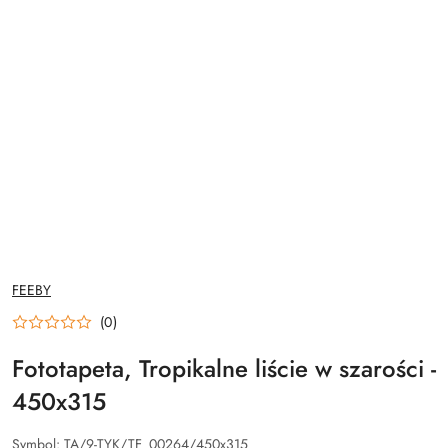
NAZWA
FEEBY
PRODUCENTA:
(0)
Fototapeta, Tropikalne liście w szarości -
450x315
Symbol:
TA/9-TYK/TF_00264/450x315