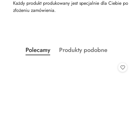
Każdy produkt produkowany jest specjalnie dla Ciebie po
złożeniu zamówienia.
Produkty
Produkty
Polecamy
Produkty podobne
Pomiń karuzelę produktów
o
o
statusie:
statusie: