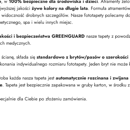
e
, w
100% bezpieczne dla środowiska i dzieci
. Atramenty żel
jwyższej jakości
żywe kolory na długie lata
. Formuła atramentów
 widoczność drobnych szczegółów. Nasze fototapety polecamy do p
metycznego, spa i wielu innych miejsc.
 jakości i bezpieczeństwa GREENGUARD
nasze tapety z powod
ach medycznych.
a ścianę, składa się
standardowo z brytów/pasów o szerokości
onania indywidualnego rozmiaru fototapety. Jeden bryt nie może 
oba każda nasza tapeta jest
automatycznie rozcinana i zwijana
ie
. Tapeta jest bezpiecznie zapakowana w gruby karton, w środku z
ecjalnie dla Ciebie po złożeniu zamówienia.