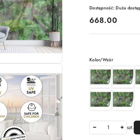
Dostępność:
Duża dostę
cena:
668.00
Wariant
Kolor/Wzór
Ilość
szt.