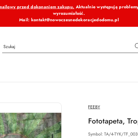
b mailowy przed dokonaniem zakupu.
Aktualnie występują problemy
wyrozumiałość.
Mail: kontakt@nowoczesnedekoracjedodomu.pl
NAZWA
FEEBY
PRODUCENTA:
Fototapeta, Tro
Symbol:
TA/4-TYK/TF_00