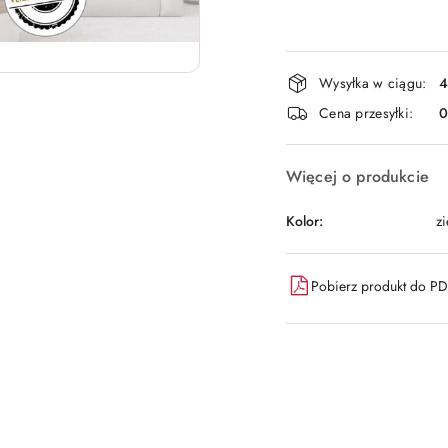
Dostępność
Wysyłka w ciągu:
4
i
Cena przesyłki:
dostawa
Więcej o produkcie
Kolor:
zi
Pobierz produkt do P