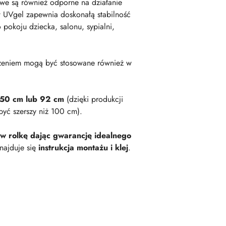
owe są również odporne na działanie
 UVgel zapewnia doskonałą stabilność
okoju dziecka, salonu, sypialni,
zeniem mogą być stosowane również w
 50 cm lub 92 cm
(dzięki produkcji
być szerszy niż 100 cm).
 w rolkę dając gwarancję idealnego
najduje się
instrukcja montażu i klej
.