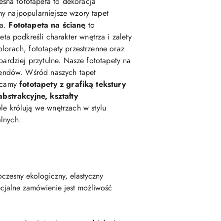
esna fototapeta to dekoracja
my najpopularniejsze wzory tapet
ka.
Fototapeta na ścianę
to
podkreśli charakter wnętrza i zalety
lorach, fototapety przestrzenne oraz
 bardziej przytulne. Nasze fototapety na
rendów. Wśród naszych tapet
lecamy
fototapety z grafiką tekstury
abstrakcyjne, kształty
e królują we wnętrzach w stylu
alnych.
czesny ekologiczny, elastyczny
cjalne zamówienie jest możliwość