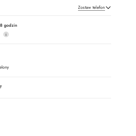
Zostaw telefon
Wyślij
8 godzin
0
elony
DF