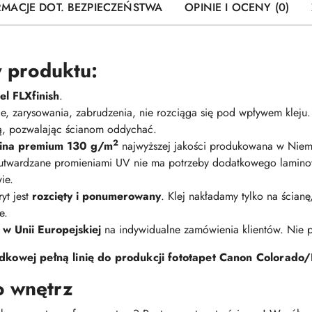
RMACJE DOT. BEZPIECZEŃSTWA
OPINIE I OCENY (0)
 produktu:
l FLXfinish
.
nie, zarysowania, zabrudzenia, nie rozciąga się pod wpływem kleju
ną, pozwalając ścianom oddychać.
2
elina premium 130 g/m
najwyższej jakości produkowana w Niem
 utwardzane promieniami UV nie ma potrzeby dodatkowego lamino
ie.
yt jest
rozcięty i ponumerowany
. Klej nakładamy tylko na ścian
e.
 w Unii Europejskiej
na indywidualne zamówienia klientów. Nie
kowej pełną linię do produkcji fototapet Canon Colorado/
o wnętrz