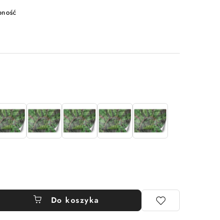
pność
Do koszyka