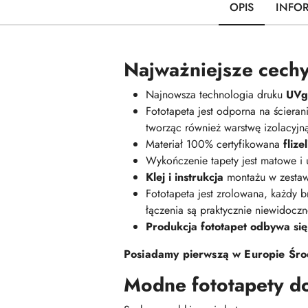
OPIS
INFO
Najważniejsze cechy
Najnowsza technologia druku
UVge
Fototapeta jest odporna na ściera
tworząc również warstwę izolacyj
Materiał 100% certyfikowana
fliz
Wykończenie tapety jest matowe i
Klej i instrukcja
montażu w zestaw
Fototapeta jest zrolowana, każdy br
łączenia są praktycznie niewidoczn
Produkcja fototapet odbywa się
Posiadamy pierwszą w Europie Środ
Modne fototapety d