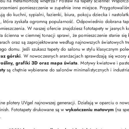
bu na metamorfozę wnętrza? Postaw na tapety ścienne! Współcz
przemieni pomieszczenie w zupełnie inne miejsce. Przygotowaliś
ją do kuchni, sypialni, łazienki, biura, pokoju dziecka i nastolat
 która zyskała ogromną popularność. Odpowiednio dobrana tapeta 
mieszczenia. W naszej ofercie znajdziesz fototapety w jasnych ko
eta ścienna w ciemnej tonacji sprawi, że pomieszczenie stanie się
arach oraz są zaprojektowane według najnowszych światowych t
jego domu. Jeśli szukasz tapety do salonu w stylu klasycznym po
raz górski
. W nowoczesnych aranżacjach sprawdzają się wzory
śliny, grafiki 3D oraz mapa świata
. Motywy kwiatowe i pastel
ety
są chętnie wybierane do salonów minimalistycznych i industri
ne plotery UVgel najnowszej generacji. Działają w oparciu o nowo
finish. Fototapety drukowane są w
wykończeniu matowym
(na spe
.