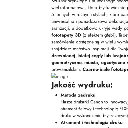
Szukasz szybkiego i skutecznego sposo
wielkoformatowa, która błyskawicznie 
ściennych w różnych stylach, które pasu
uniwersalna i ponadczasowa dekoracja,
aranżacji, a dodatkowo ukryje wady po
fototapety 3D
(z efektem głębi). Tap
zamówienie dostępne są w wielu wymi
znajdziesz mnóstwo inspiracji dla Two
drewnianej, białej cegły lub krajob
geometryczne, miasta, egzotyczne ro
prowansalskim.
Czarno-białe fototap
Jakość wydruku:
Metoda zadruku
Nasze drukarki Canon to innowacyj
atrament żelowy i technologię FLX
druku w wykończeniu błyszczącym)
Atrament i technologia druku