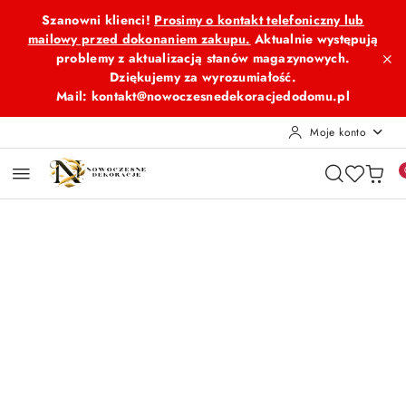
Przejdź do treści głównej
Przejdź do wyszukiwarki
Przejdź do moje konto
Przejdź do menu głównego
Przejdź do opisu produktu
Przejdź do stopki
Szanowni klienci!
Prosimy o kontakt telefoniczny lub
mailowy przed dokonaniem zakupu.
Aktualnie występują
problemy z aktualizacją stanów magazynowych.
Dziękujemy za wyrozumiałość.
Mail: kontakt@nowoczesnedekoracjedodomu.pl
Moje konto