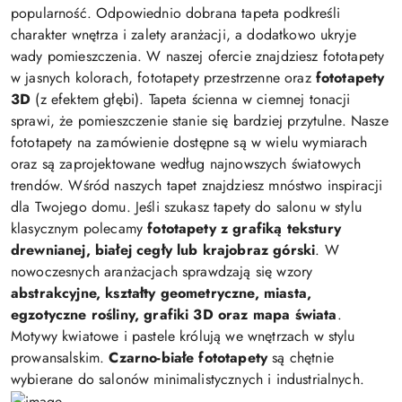
popularność. Odpowiednio dobrana tapeta podkreśli
charakter wnętrza i zalety aranżacji, a dodatkowo ukryje
wady pomieszczenia. W naszej ofercie znajdziesz fototapety
w jasnych kolorach, fototapety przestrzenne oraz
fototapety
3D
(z efektem głębi). Tapeta ścienna w ciemnej tonacji
sprawi, że pomieszczenie stanie się bardziej przytulne. Nasze
fototapety na zamówienie dostępne są w wielu wymiarach
oraz są zaprojektowane według najnowszych światowych
trendów. Wśród naszych tapet znajdziesz mnóstwo inspiracji
dla Twojego domu. Jeśli szukasz tapety do salonu w stylu
klasycznym polecamy
fototapety z grafiką tekstury
drewnianej, białej cegły lub krajobraz górski
. W
nowoczesnych aranżacjach sprawdzają się wzory
abstrakcyjne, kształty geometryczne, miasta,
egzotyczne rośliny, grafiki 3D oraz mapa świata
.
Motywy kwiatowe i pastele królują we wnętrzach w stylu
prowansalskim.
Czarno-białe fototapety
są chętnie
wybierane do salonów minimalistycznych i industrialnych.