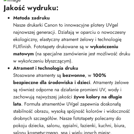
Jakość wydruku:
Metoda zadruku
Nasze drukarki Canon to innowacyjne plotery UVgel
najnowszej generacji. Działają w oparciu o nowoczesny
ekologiczny, elastyczny atrament żelowy i technologię
FLXfinish. Fototapety drukowane są w
wykończeniu
matowym
(na specjalne zamówienie jest możliwość druku
w wykończeniu błyszczącym).
Atrament i technologia druku
Stosowane atramenty są
bezwonne
, w
100%
bezpieczne dla środowiska i dzieci
. Atramenty żelowe
są również odporne na działanie promieni UV, wody i
zachowują najwyższej jakości
żywe kolory na długie
lata
. Formuła atramentów UVgel zapewnia doskonałą
stabilność obrazu, wysoką spójność kolorów i widoczność
drobnych szczegółów. Nasze fototapety polecamy do
pokoju dziecka, salonu, sypialni, łazienki, kuchni, biura,
salonu kosmetycznego, spa i wielu innych miejsc.