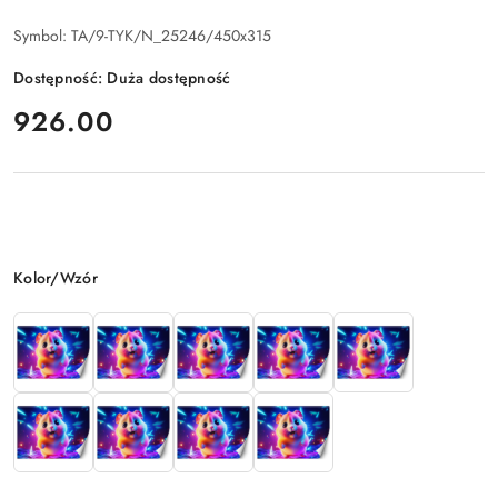
Symbol:
TA/9-TYK/N_25246/450x315
Dostępność:
Duża dostępność
cena:
926.00
Wariant
Kolor/Wzór