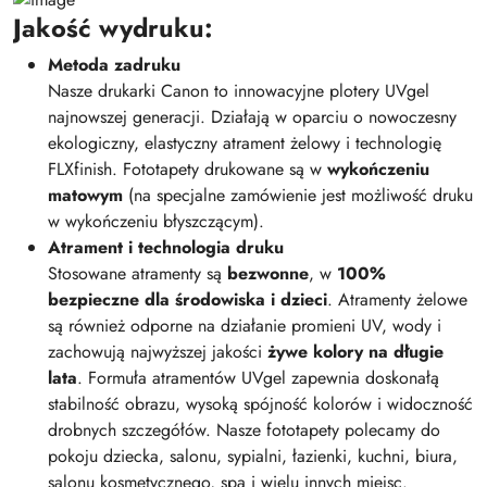
Jakość wydruku:
Metoda zadruku
Nasze drukarki Canon to innowacyjne plotery UVgel
najnowszej generacji. Działają w oparciu o nowoczesny
ekologiczny, elastyczny atrament żelowy i technologię
FLXfinish. Fototapety drukowane są w
wykończeniu
matowym
(na specjalne zamówienie jest możliwość druku
w wykończeniu błyszczącym).
Atrament i technologia druku
Stosowane atramenty są
bezwonne
, w
100%
bezpieczne dla środowiska i dzieci
. Atramenty żelowe
są również odporne na działanie promieni UV, wody i
zachowują najwyższej jakości
żywe kolory na długie
lata
. Formuła atramentów UVgel zapewnia doskonałą
stabilność obrazu, wysoką spójność kolorów i widoczność
drobnych szczegółów. Nasze fototapety polecamy do
pokoju dziecka, salonu, sypialni, łazienki, kuchni, biura,
salonu kosmetycznego, spa i wielu innych miejsc.