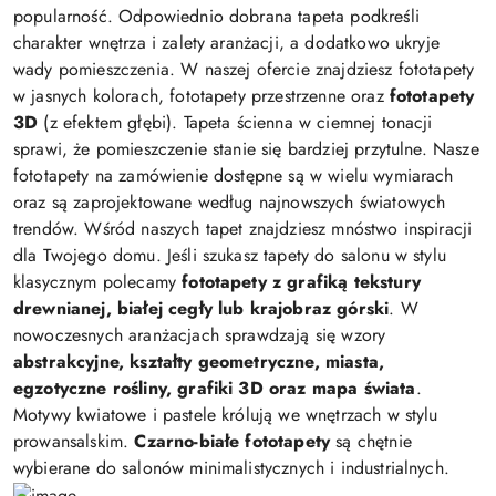
popularność. Odpowiednio dobrana tapeta podkreśli
charakter wnętrza i zalety aranżacji, a dodatkowo ukryje
wady pomieszczenia. W naszej ofercie znajdziesz fototapety
w jasnych kolorach, fototapety przestrzenne oraz
fototapety
3D
(z efektem głębi). Tapeta ścienna w ciemnej tonacji
sprawi, że pomieszczenie stanie się bardziej przytulne. Nasze
fototapety na zamówienie dostępne są w wielu wymiarach
oraz są zaprojektowane według najnowszych światowych
trendów. Wśród naszych tapet znajdziesz mnóstwo inspiracji
dla Twojego domu. Jeśli szukasz tapety do salonu w stylu
klasycznym polecamy
fototapety z grafiką tekstury
drewnianej, białej cegły lub krajobraz górski
. W
nowoczesnych aranżacjach sprawdzają się wzory
abstrakcyjne, kształty geometryczne, miasta,
egzotyczne rośliny, grafiki 3D oraz mapa świata
.
Motywy kwiatowe i pastele królują we wnętrzach w stylu
prowansalskim.
Czarno-białe fototapety
są chętnie
wybierane do salonów minimalistycznych i industrialnych.