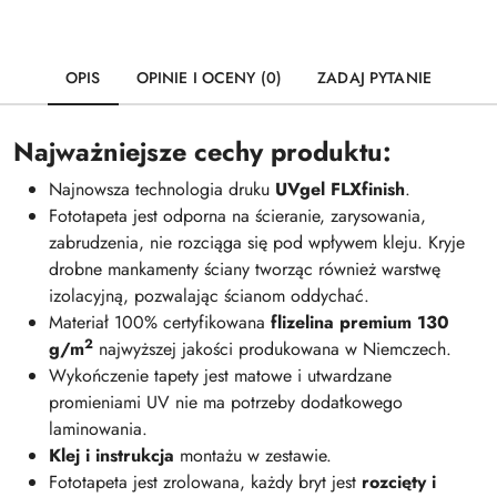
OPIS
OPINIE I OCENY (0)
ZADAJ PYTANIE
Najważniejsze cechy produktu:
Najnowsza technologia druku
UVgel FLXfinish
.
Fototapeta jest odporna na ścieranie, zarysowania,
zabrudzenia, nie rozciąga się pod wpływem kleju. Kryje
drobne mankamenty ściany tworząc również warstwę
izolacyjną, pozwalając ścianom oddychać.
Materiał 100% certyfikowana
flizelina premium 130
2
g/m
najwyższej jakości produkowana w Niemczech.
Wykończenie tapety jest matowe i utwardzane
promieniami UV nie ma potrzeby dodatkowego
laminowania.
Klej i instrukcja
montażu w zestawie.
Fototapeta jest zrolowana, każdy bryt jest
rozcięty i