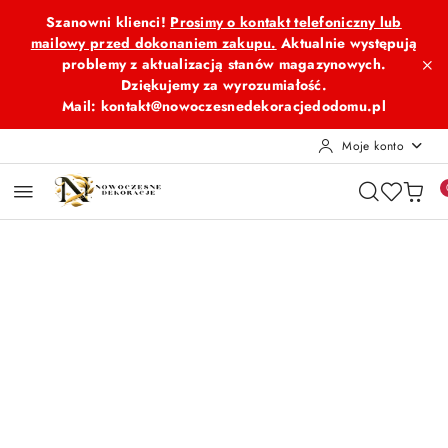
Przejdź do treści głównej
Przejdź do wyszukiwarki
Przejdź do moje konto
Przejdź do menu głównego
Przejdź do opisu produktu
Przejdź do stopki
Szanowni klienci!
Prosimy o kontakt telefoniczny lub
mailowy przed dokonaniem zakupu.
Aktualnie występują
problemy z aktualizacją stanów magazynowych.
Dziękujemy za wyrozumiałość.
Mail: kontakt@nowoczesnedekoracjedodomu.pl
Moje konto