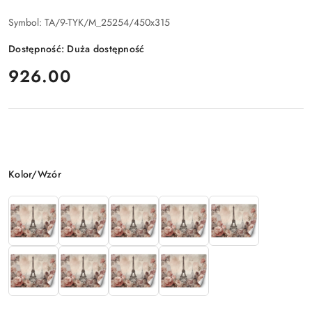
Symbol:
TA/9-TYK/M_25254/450x315
Dostępność:
Duża dostępność
cena:
926.00
Wariant
Kolor/Wzór