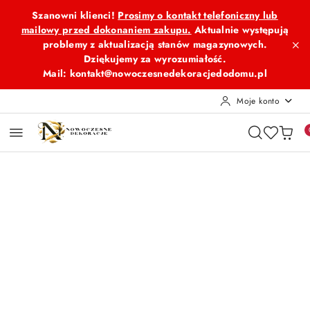
Przejdź do treści głównej
Przejdź do wyszukiwarki
Przejdź do moje konto
Przejdź do menu głównego
Przejdź do opisu produktu
Przejdź do stopki
Szanowni klienci!
Prosimy o kontakt telefoniczny lub
mailowy przed dokonaniem zakupu.
Aktualnie występują
problemy z aktualizacją stanów magazynowych.
Dziękujemy za wyrozumiałość.
Mail: kontakt@nowoczesnedekoracjedodomu.pl
Moje konto