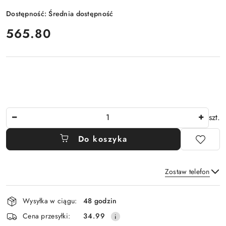
Dostępność:
Średnia dostępność
cena:
565.80
Ilość
szt.
Do koszyka
Zostaw telefon
Dostępność
Wysyłka w ciągu:
48 godzin
i
Wyślij
Cena przesyłki:
34.99
dostawa