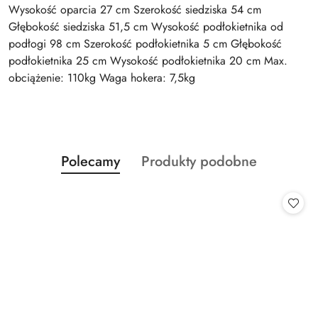
Wysokość oparcia 27 cm Szerokość siedziska 54 cm
Głębokość siedziska 51,5 cm Wysokość podłokietnika od
podłogi 98 cm Szerokość podłokietnika 5 cm Głębokość
podłokietnika 25 cm Wysokość podłokietnika 20 cm Max.
obciążenie: 110kg Waga hokera: 7,5kg
Produkty
Produkty
Polecamy
Produkty podobne
Pomiń karuzelę produktów
o
o
statusie:
statusie: