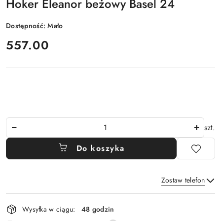
Hoker Eleanor beżowy Basel 24
Dostępność:
Mało
cena:
557.00
Ilość
szt.
Do koszyka
Zostaw telefon
Dostępność
Wysyłka w ciągu:
48 godzin
i