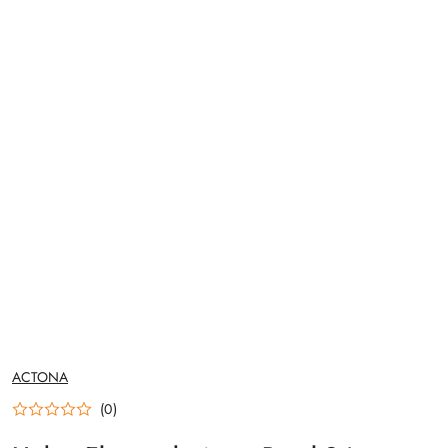
NAZWA
ACTONA
PRODUCENTA:
(0)