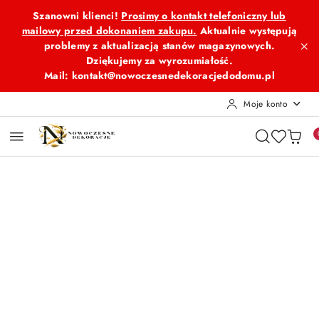
Przejdź do treści głównej
Przejdź do wyszukiwarki
Przejdź do moje konto
Przejdź do menu głównego
Przejdź do opisu produktu
Przejdź do stopki
Szanowni klienci!
Prosimy o kontakt telefoniczny lub
mailowy przed dokonaniem zakupu.
Aktualnie występują
problemy z aktualizacją stanów magazynowych.
Dziękujemy za wyrozumiałość.
Mail: kontakt@nowoczesnedekoracjedodomu.pl
Moje konto