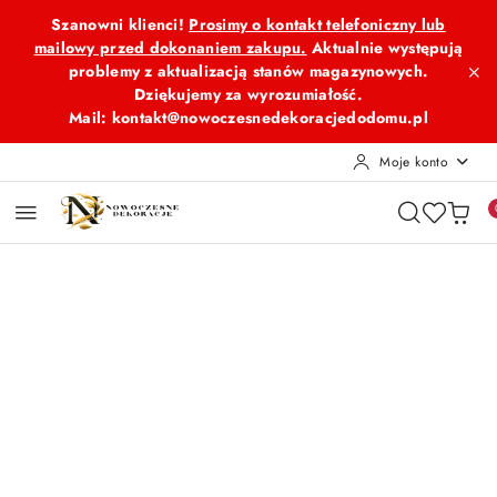
Przejdź do treści głównej
Przejdź do wyszukiwarki
Przejdź do moje konto
Przejdź do menu głównego
Przejdź do opisu produktu
Przejdź do stopki
Szanowni klienci!
Prosimy o kontakt telefoniczny lub
mailowy przed dokonaniem zakupu.
Aktualnie występują
problemy z aktualizacją stanów magazynowych.
Dziękujemy za wyrozumiałość.
Mail: kontakt@nowoczesnedekoracjedodomu.pl
Moje konto