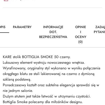
PIS
PARAMETRY
INFORMACJE
OPINIE
ZADA
DOT.
I
PYTAN
BEZPIECZEŃSTWA
OCENY
(0)
KARE stolik BOTTIGLIA SMOKE 50 czarny.
Luksusowy element wystroju nowoczesnego wnętrza.
Wyrafinowany, oryginalny styl wykonano w wyniku połączenia
okrągłego blatu ze stali lakierowanej na czarno z dymioną
szklaną podstawą.
Ponadczasowy kształt oraz subtelna elegancja sprawdzi się w
nie jednym salonie.
Dużym atutem jest także łatwość w utrzymaniu czystości.
Bottiglia Smoke polecamy dla miłośników designu.