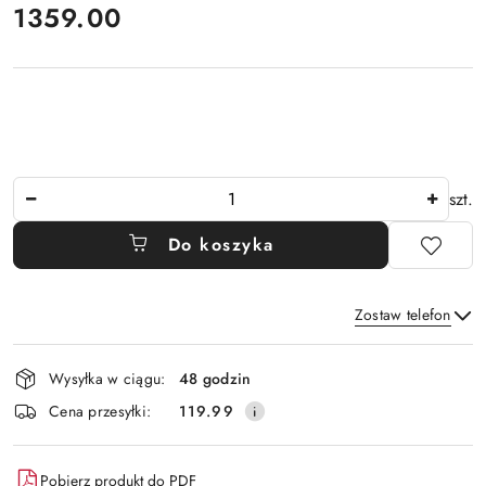
cena:
1359.00
Ilość
szt.
Do koszyka
Zostaw telefon
Dostępność
Wysyłka w ciągu:
48 godzin
i
Wyślij
Cena przesyłki:
119.99
dostawa
Pobierz produkt do PDF