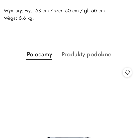
Wymiary: wys. 53 cm / szer. 50 cm / gł. 50 cm
Waga: 6,6 kg.
Produkty
Produkty
Polecamy
Produkty podobne
Pomiń karuzelę produktów
o
o
statusie:
statusie: