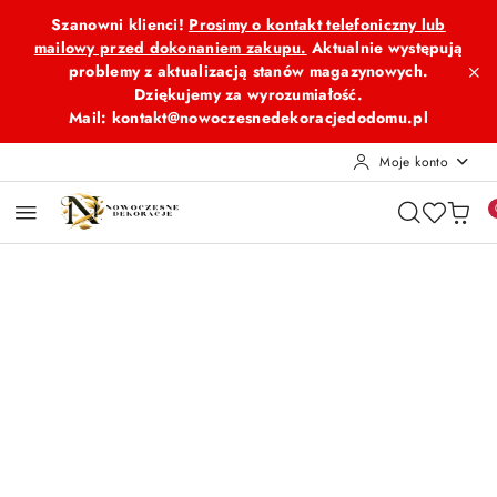
Przejdź do treści głównej
Przejdź do wyszukiwarki
Przejdź do moje konto
Przejdź do menu głównego
Przejdź do opisu produktu
Przejdź do stopki
Szanowni klienci!
Prosimy o kontakt telefoniczny lub
mailowy przed dokonaniem zakupu.
Aktualnie występują
problemy z aktualizacją stanów magazynowych.
Dziękujemy za wyrozumiałość.
Mail: kontakt@nowoczesnedekoracjedodomu.pl
Moje konto