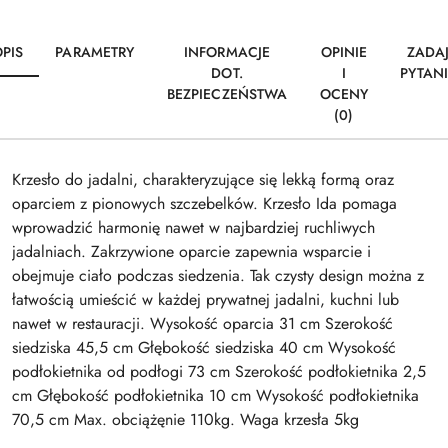
PIS
PARAMETRY
INFORMACJE
OPINIE
ZADA
DOT.
I
PYTAN
BEZPIECZEŃSTWA
OCENY
(0)
Krzesło do jadalni, charakteryzujące się lekką formą oraz
oparciem z pionowych szczebelków. Krzesło Ida pomaga
wprowadzić harmonię nawet w najbardziej ruchliwych
jadalniach. Zakrzywione oparcie zapewnia wsparcie i
obejmuje ciało podczas siedzenia. Tak czysty design można z
łatwością umieścić w każdej prywatnej jadalni, kuchni lub
nawet w restauracji. Wysokość oparcia 31 cm Szerokość
siedziska 45,5 cm Głębokość siedziska 40 cm Wysokość
podłokietnika od podłogi 73 cm Szerokość podłokietnika 2,5
cm Głębokość podłokietnika 10 cm Wysokość podłokietnika
70,5 cm Max. obciążęnie 110kg. Waga krzesła 5kg