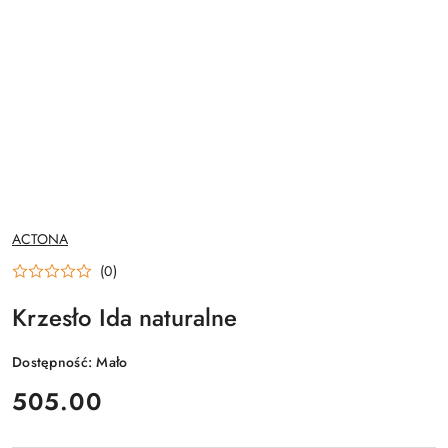
NAZWA
ACTONA
PRODUCENTA:
(0)
Krzesło Ida naturalne
Dostępność:
Mało
cena:
505.00