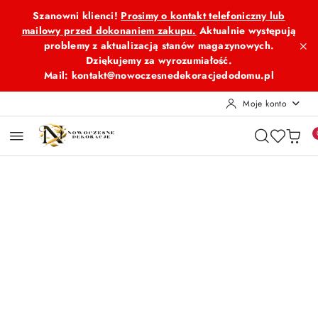
Przejdź do treści głównej
Przejdź do wyszukiwarki
Przejdź do moje konto
Przejdź do menu głównego
Przejdź do opisu produktu
Przejdź do stopki
Szanowni klienci!
Prosimy o kontakt telefoniczny lub
mailowy przed dokonaniem zakupu.
Aktualnie występują
problemy z aktualizacją stanów magazynowych.
Dziękujemy za wyrozumiałość.
Mail: kontakt@nowoczesnedekoracjedodomu.pl
Moje konto