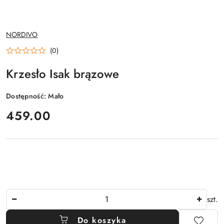
NAZWA
NORDIVO
PRODUCENTA:
(0)
Krzesło Isak brązowe
Dostępność:
Mało
cena:
459.00
Ilość
szt.
Do koszyka