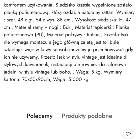
komfortem użytkowania. Siedzisko krzesła wypełnione zostało
pianką poliuretanową, którą ozdabia naturalny rattan. Wymiary
: szer. 48 x gł. 54 x wys. 88 cm , Wysokość siedziska: H. 47
cm , Materiał ramy + nogi : Buk , Materiał tapicerki : Pianka
poliuretanowa (PU), Materiał pokrywy : Rattan , Krzesło Isak
nie wymaga montażu a jego główną zaletą jest to iż się
sztapluje, więc w łatwy sposób możemy je przechowywać gdy
ich nie używamy. Krzesło Isak w stylu vintage jest idealne dl
stylowych kawiarenek, restauracji ale również do salonów i
jadalni w stylu vintage lub boho. , Waga: 5 kg, Wymiary
kartonu: 70x50x90cm, Waga: 5.000 kg
Produkty
Produkty
Polecamy
Produkty podobne
Pomiń karuzelę produktów
o
o
statusie:
statusie: