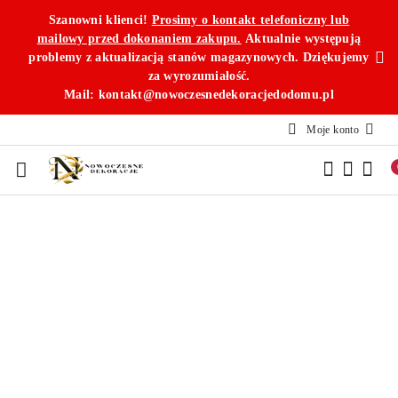
Przejdź do treści głównej
Przejdź do wyszukiwarki
Przejdź do moje konto
Przejdź do menu głównego
Przejdź do opisu produktu
Przejdź do stopki
Szanowni klienci!
Prosimy o kontakt telefoniczny lub
mailowy przed dokonaniem zakupu.
Aktualnie występują
problemy z aktualizacją stanów magazynowych. Dziękujemy
za wyrozumiałość.
Mail: kontakt@nowoczesnedekoracjedodomu.pl
Moje konto