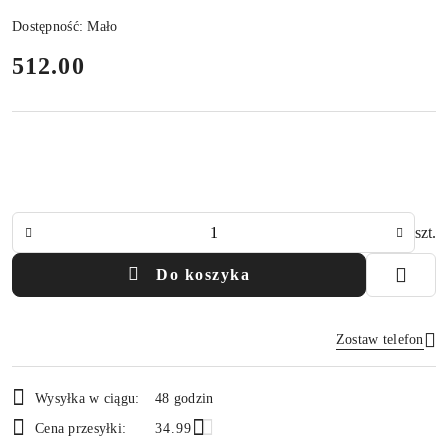
Dostępność:
Mało
cena:
512.00
Ilość
szt.
Do koszyka
Zostaw telefon
Dostępność
Wysyłka w ciągu:
48 godzin
i
Wyślij
Cena przesyłki:
34.99
dostawa