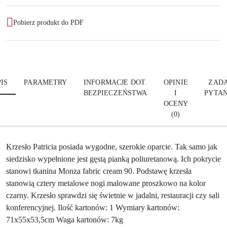
Pobierz produkt do PDF
IS
PARAMETRY
INFORMACJE DOT.
OPINIE
ZADA
BEZPIECZEŃSTWA
I
PYTAN
OCENY
(0)
Krzesło Patricia posiada wygodne, szerokie oparcie. Tak samo jak
siedzisko wypełnione jest gęstą pianką poliuretanową. Ich pokrycie
stanowi tkanina Monza fabric cream 90. Podstawę krzesła
stanowią cztery metalowe nogi malowane proszkowo na kolor
czarny. Krzesło sprawdzi się świetnie w jadalni, restauracji czy sali
konferencyjnej. Ilość kartonów: 1 Wymiary kartonów:
71x55x53,5cm Waga kartonów: 7kg