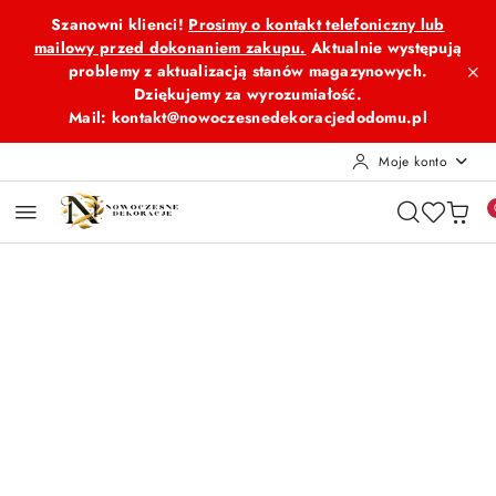
Przejdź do treści głównej
Przejdź do wyszukiwarki
Przejdź do moje konto
Przejdź do menu głównego
Przejdź do opisu produktu
Przejdź do stopki
Szanowni klienci!
Prosimy o kontakt telefoniczny lub
mailowy przed dokonaniem zakupu.
Aktualnie występują
problemy z aktualizacją stanów magazynowych.
Dziękujemy za wyrozumiałość.
Mail: kontakt@nowoczesnedekoracjedodomu.pl
Moje konto