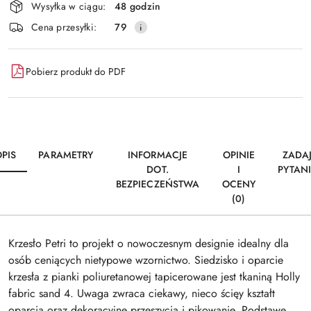
Wysyłka w ciągu:
48 godzin
i
Wyślij
Cena przesyłki:
79
dostawa
Pobierz produkt do PDF
PIS
PARAMETRY
INFORMACJE
OPINIE
ZADA
DOT.
I
PYTAN
BEZPIECZEŃSTWA
OCENY
(0)
Krzesło Petri to projekt o nowoczesnym designie idealny dla
osób ceniących nietypowe wzornictwo. Siedzisko i oparcie
krzesła z pianki poliuretanowej tapicerowane jest tkaniną Holly
fabric sand 4. Uwaga zwraca ciekawy, nieco ścięy kształt
oparcia oraz dekoracyjne przeszycia i pikowanie. Podstawę