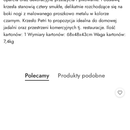
krzesła stanowią cztery smukłe, delikatnie rozchodzące się na
boki nogi z malowanego proszkowo metalu w kolorze
czarnym. Krzesło Petri to propozycja idealna do domowej
jadalni oraz przestrzeni komercyjnych tj. restauracje. Ilość
kartonów: 1 Wymiary kartonów: 68x48x43cm Waga kartonów:
7,4kg
Produkty
Produkty
Polecamy
Produkty podobne
Pomiń karuzelę produktów
o
o
statusie:
statusie: