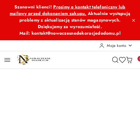
Przejdź do treści głównej
Przejdź do wyszukiwarki
Przejdź do moje konto
Przejdź do menu głównego
Przejdź do opisu produktu
Przejdź do stopki
Szanowni klienci!
Prosimy o kontakt telefoniczny lub
mailowy przed dokonaniem zakupu.
Aktualnie występują
problemy z aktualizacją stanów magazynowych.
Dziękujemy za wyrozumiałość.
Mail: kontakt@nowoczesnedekoracjedodomu.pl
Moje konto