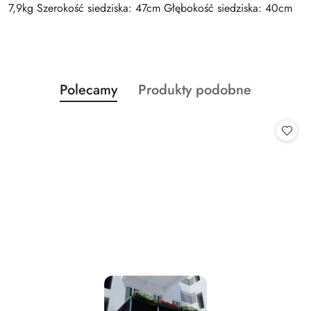
7,9kg Szerokość siedziska: 47cm Głębokość siedziska: 40cm
Produkty
Produkty
Polecamy
Produkty podobne
Pomiń karuzelę produktów
o
o
statusie:
statusie: