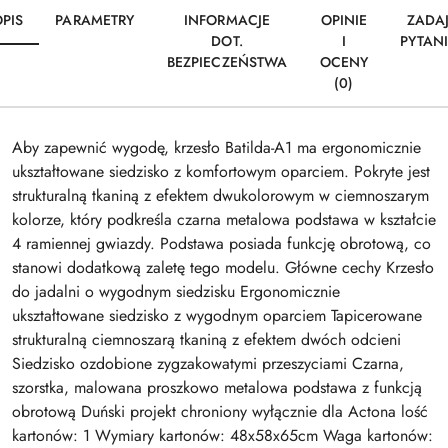
PIS
PARAMETRY
INFORMACJE
OPINIE
ZADA
DOT.
I
PYTAN
BEZPIECZEŃSTWA
OCENY
(0)
Aby zapewnić wygodę, krzesło Batilda-A1 ma ergonomicznie
ukształtowane siedzisko z komfortowym oparciem. Pokryte jest
strukturalną tkaniną z efektem dwukolorowym w ciemnoszarym
kolorze, który podkreśla czarna metalowa podstawa w kształcie
4 ramiennej gwiazdy. Podstawa posiada funkcję obrotową, co
stanowi dodatkową zaletę tego modelu. Główne cechy Krzesło
do jadalni o wygodnym siedzisku Ergonomicznie
ukształtowane siedzisko z wygodnym oparciem Tapicerowane
strukturalną ciemnoszarą tkaniną z efektem dwóch odcieni
Siedzisko ozdobione zygzakowatymi przeszyciami Czarna,
szorstka, malowana proszkowo metalowa podstawa z funkcją
obrotową Duński projekt chroniony wyłącznie dla Actona lość
kartonów: 1 Wymiary kartonów: 48x58x65cm Waga kartonów: