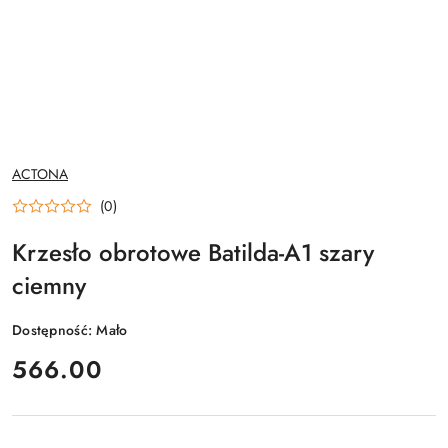
NAZWA
ACTONA
PRODUCENTA:
(0)
Krzesło obrotowe Batilda-A1 szary
ciemny
Dostępność:
Mało
cena:
566.00