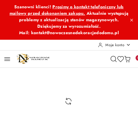
Przejdź do treści głównej
Przejdź do wyszukiwarki
Przejdź do moje konto
Przejdź do menu głównego
Przejdź do opisu produktu
Przejdź do stopki
Szanowni klienci!
Prosimy o kontakt telefoniczny lub
mailowy przed dokonaniem zakupu.
Aktualnie występują
problemy z aktualizacją stanów magazynowych.
Dziękujemy za wyrozumiałość.
Mail: kontakt@nowoczesnedekoracjedodomu.pl
Moje konto