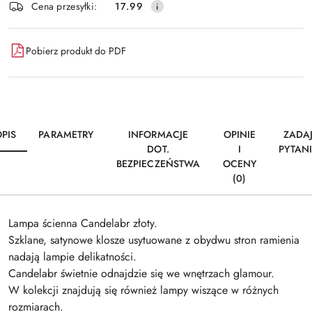
Wyślij
Cena przesyłki:
17.99
dostawa
Pobierz produkt do PDF
PIS
PARAMETRY
INFORMACJE
OPINIE
ZADA
DOT.
I
PYTAN
BEZPIECZEŃSTWA
OCENY
(0)
Lampa ścienna Candelabr złoty.
Szklane, satynowe klosze usytuowane z obydwu stron ramienia
nadają lampie delikatności.
Candelabr świetnie odnajdzie się we wnętrzach glamour.
W kolekcji znajdują się również lampy wiszące w różnych
rozmiarach.