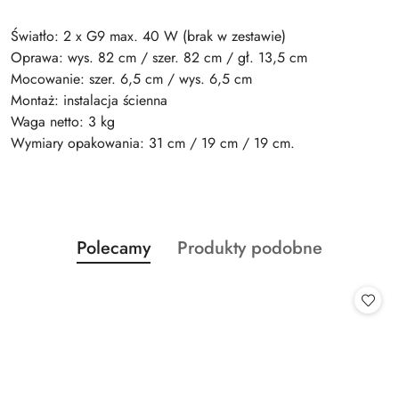
Światło: 2 x G9 max. 40 W (brak w zestawie)
Oprawa: wys. 82 cm / szer. 82 cm / gł. 13,5 cm
Mocowanie: szer. 6,5 cm / wys. 6,5 cm
Montaż: instalacja ścienna
Waga netto: 3 kg
Wymiary opakowania: 31 cm / 19 cm / 19 cm.
Produkty
Produkty
Polecamy
Produkty podobne
Pomiń karuzelę produktów
o
o
statusie:
statusie: