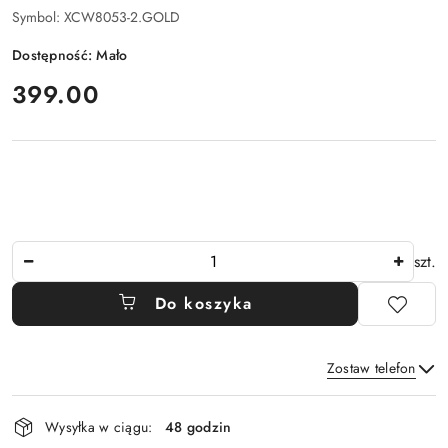
Symbol:
XCW8053-2.GOLD
Dostępność:
Mało
cena:
399.00
Ilość
szt.
Do koszyka
Zostaw telefon
Dostępność
Wysyłka w ciągu:
48 godzin
i