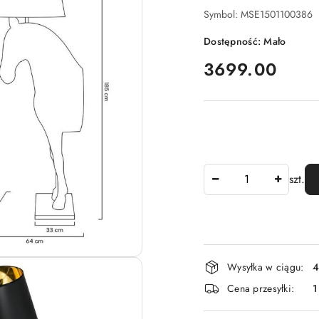
Symbol:
MSE1501100386
Dostępność:
Mało
cena:
3699.00
Ilość
szt.
Dostępność
Wysyłka w ciągu:
4
i
Cena przesyłki:
1
dostawa