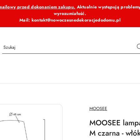
b mailowy przed dokonaniem zakupu.
Aktualnie występują problemy
wyrozumiałość.
Mail: kontakt@nowoczesnedekoracjedodomu.pl
NAZWA
MOOSEE
PRODUCENTA:
MOOSEE lamp
M czarna - włó