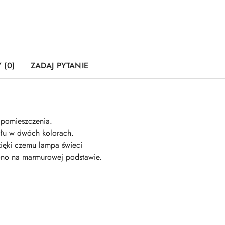
 (0)
ZADAJ PYTANIE
o pomieszczenia.
ału w dwóch kolorach.
zięki czemu lampa świeci
zono na marmurowej podstawie.