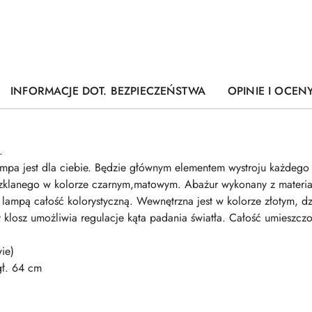
INFORMACJE DOT. BEZPIECZEŃSTWA
OPINIE I OCENY
.
a lampa jest dla ciebie. Będzie głównym elementem wystroju każdeg
szklanego w kolorze czarnym,matowym. Abażur wykonany z materi
 z lampą całość kolorystyczną. Wewnętrzna jest w kolorze złotym, d
klosz umożliwia regulacje kąta padania światła. Całość umieszc
ie)
gł. 64 cm