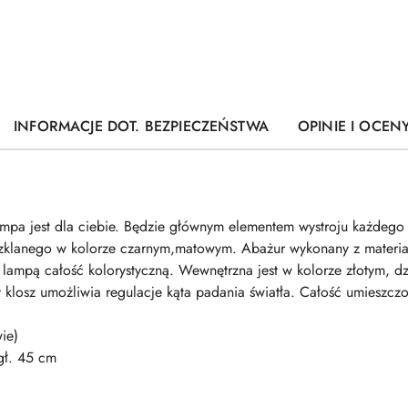
INFORMACJE DOT. BEZPIECZEŃSTWA
OPINIE I OCENY
a lampa jest dla ciebie. Będzie głównym elementem wystroju każdeg
szklanego w kolorze czarnym,matowym. Abażur wykonany z materi
 z lampą całość kolorystyczną. Wewnętrzna jest w kolorze złotym, d
klosz umożliwia regulacje kąta padania światła. Całość umieszc
ie)
gł. 45 cm