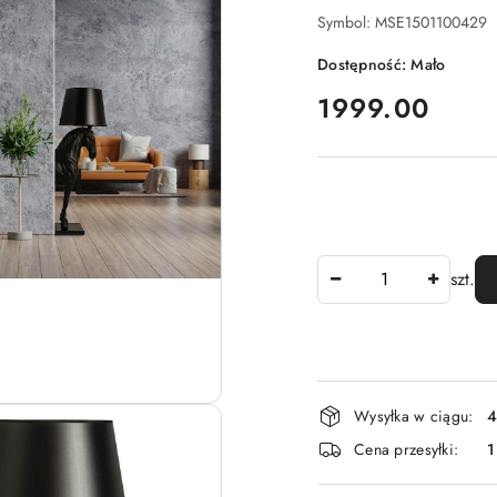
Symbol:
MSE1501100429
Dostępność:
Mało
cena:
1999.00
Ilość
szt.
Dostępność
Wysyłka w ciągu:
4
i
Cena przesyłki:
1
dostawa