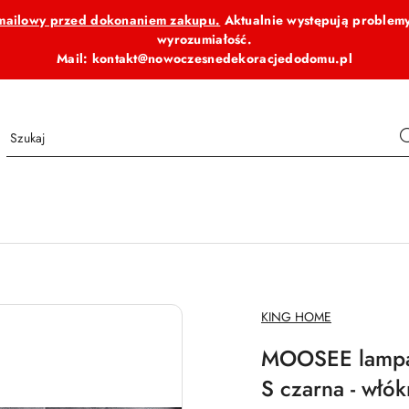
b mailowy przed dokonaniem zakupu.
Aktualnie występują problemy
wyrozumiałość.
Mail: kontakt@nowoczesnedekoracjedodomu.pl
NAZWA
KING HOME
PRODUCENTA:
MOOSEE lamp
S czarna - włó