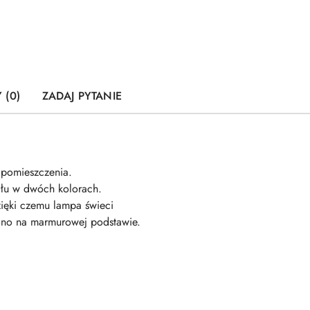
 (0)
ZADAJ PYTANIE
o pomieszczenia.
ału w dwóch kolorach.
zięki czemu lampa świeci
zono na marmurowej podstawie.