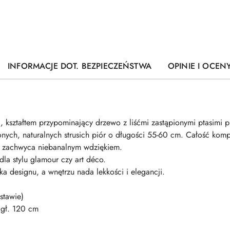
INFORMACJE DOT. BEZPIECZEŃSTWA
OPINIE I OCENY
, kształtem przypominający drzewo z liśćmi zastąpionymi ptasimi p
onych, naturalnych strusich piór o długości 55-60 cm. Całość kom
m zachwyca niebanalnym wdziękiem.
dla stylu glamour czy art déco.
a designu, a wnętrzu nada lekkości i elegancji.
stawie)
 gł. 120 cm