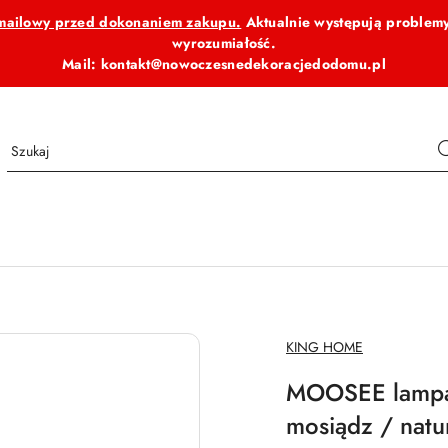
b mailowy przed dokonaniem zakupu.
Aktualnie występują problemy
wyrozumiałość.
Mail: kontakt@nowoczesnedekoracjedodomu.pl
NAZWA
KING HOME
PRODUCENTA:
MOOSEE lampa 
mosiądz / natu