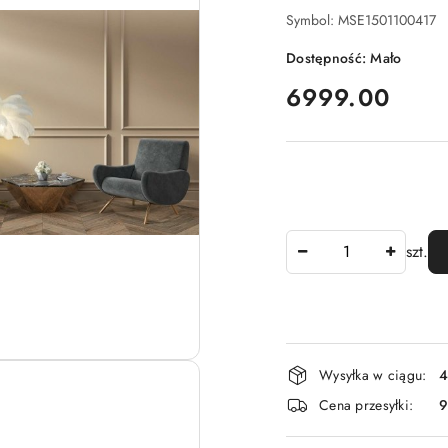
Symbol:
MSE1501100417
Dostępność:
Mało
cena:
6999.00
Ilość
szt.
Dostępność
Wysyłka w ciągu:
4
i
Cena przesyłki:
dostawa