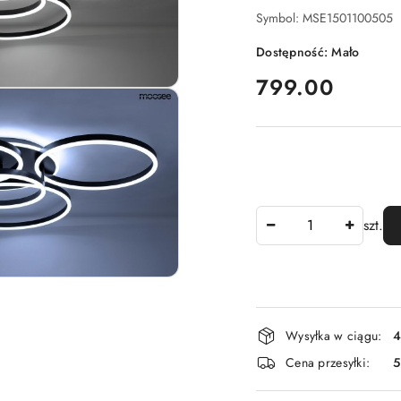
Symbol:
MSE1501100505
Dostępność:
Mało
cena:
799.00
Ilość
szt.
Dostępność
Wysyłka w ciągu:
4
i
Cena przesyłki:
dostawa