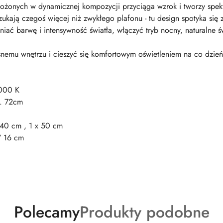
ułożonych w dynamicznej kompozycji przyciąga wzrok i tworzy spekt
zukają czegoś więcej niż zwykłego plafonu - tu design spotyka się 
ać barwę i intensywność światła, włączyć tryb nocny, naturalne świ
nemu wnętrzu i cieszyć się komfortowym oświetleniem na co dzień -
6000 K
ł. 72cm
x 40 cm , 1 x 50 cm
/ 16 cm
Produkty
Produkty
Polecamy
Produkty podobne