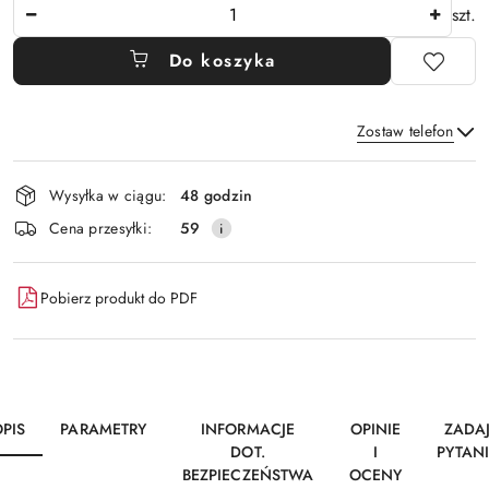
Ilość
szt.
Do koszyka
Zostaw telefon
Dostępność
Wysyłka w ciągu:
48 godzin
i
Wyślij
Cena przesyłki:
59
dostawa
Pobierz produkt do PDF
PIS
PARAMETRY
INFORMACJE
OPINIE
ZADA
DOT.
I
PYTAN
BEZPIECZEŃSTWA
OCENY