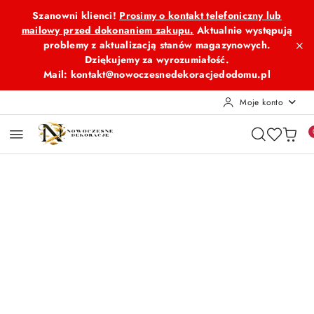
Przejdź do treści głównej
Przejdź do wyszukiwarki
Przejdź do moje konto
Przejdź do menu głównego
Przejdź do opisu produktu
Przejdź do stopki
Szanowni klienci!
Prosimy o kontakt telefoniczny lub
mailowy przed dokonaniem zakupu.
Aktualnie występują
problemy z aktualizacją stanów magazynowych.
Dziękujemy za wyrozumiałość.
Mail: kontakt@nowoczesnedekoracjedodomu.pl
Moje konto