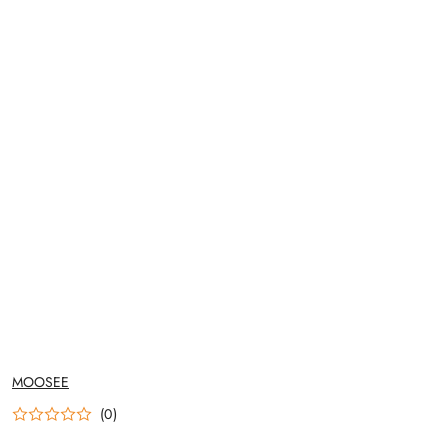
NAZWA
MOOSEE
PRODUCENTA:
(0)